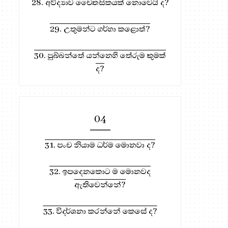
28. අවිද්‍යාව චෛතසිකයක් නොවෙයි ද?
29. උතුමන්ට ගර්හා කළොත්?
30. පුබ්බන්තේ යන්නෙහි තේරුම කුමක්
ද?
04
31. පංච නියාම ධර්ම මොනවා ද?
32. ඉපදෙනකොට ම මොනවද
ඇතිවෙන්නේ?
33. විදර්ශනා කරන්නේ කෙසේ ද?