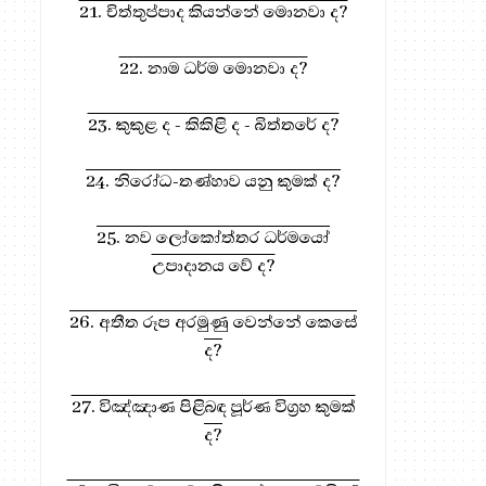
21. චිත්තුප්පාද කියන්නේ මොනවා ද?
22. නාම ධර්ම මොනවා ද?
23. කුකුළ ද - කිකිළි ද - බිත්තරේ ද?
24. නිරෝධ-තණ්හාව යනු කුමක් ද?
25. නව ලෝකෝත්තර ධර්මයෝ
උපාදානය වේ ද?
26. අතීත රූප අරමුණු වෙන්නේ කෙසේ
ද?
27. විඤ්ඤාණ පිළිබඳ පූර්ණ විග්‍රහ කුමක්
ද?