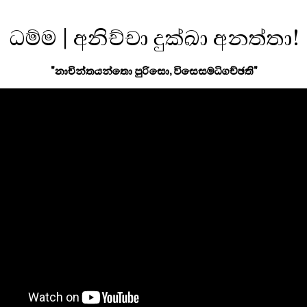
ධම්ම | අනිච්චා දුක්ඛා අනත්තා!
"නාචින්තයන්තො පුරිසො, විසෙසමධිගච්ඡති"