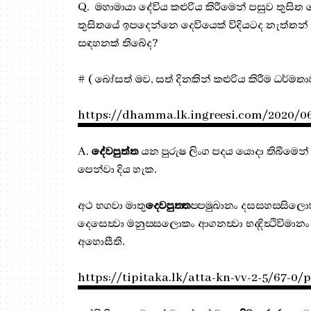
Q. මහාමායා දේවිය කළුරිය කිරීමෙන් පසුව තුසි
තුසිතයේ ඉපදෙන්නෙ දෙවියෙක් විදියටද නැත්තන් දි
සඳහනක් තිබේද?
# ( බෝසත් මව, සත් දිනකින් කළුරිය කිරීම ධර්ම
https://dhamma.lk.ingreesi.com/2020/0
A.
දේවපුත්ත
යන පුරුෂ ලිංග පදය යොදා තිබීමෙන් දි
පෙන්වා දිය හැක.
අථ භගවා මාතු
දෙවපුත‍්ත
ප‍්පමුඛානං දසසහස‍්සිලො
දෙසෙත්‍වා මනුස‍්සලොකං ආගන‍්ත්‍වා භද‍්දිත්‍ථිවිමාන
අහොසීති.
https://tipitaka.lk/atta-kn-vv-2-5/67-0/p