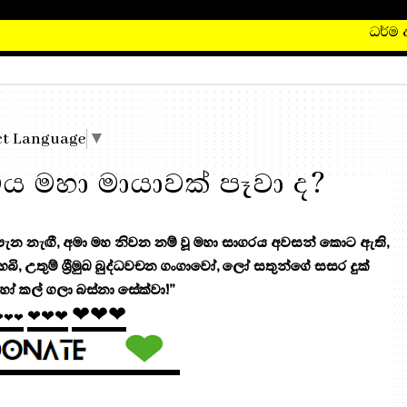
ධර්ම දාන
ct Language
▼
ිය මහා මායාවක් පෑවා ද?
 නැඟී, අමා මහ නිවන නම් වූ මහා සාගරය අවසන් කොට ඇති,
 හෙබි, උතුම් ශ්‍රීමුඛ බුද්ධවචන ගංගාවෝ, ලෝ සතුන්ගේ සසර දුක්
ෝ කල් ගලා බස්නා සේක්වා!”
❤❤❤
❤❤❤
❤❤❤