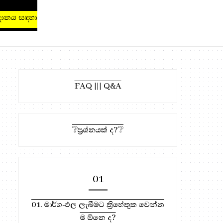
ය සඳහා, මෙතැන ඔබන්න!
FAQ ||| Q&A
❔ප්‍රශ්නයක් ද?❔
01
01. මාර්ග-ඵල ලැබීමට ත්‍රිහේතුක වෙන්න
ම ඕනෙ ද?