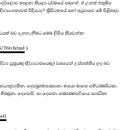
ත දෙව්ලොව ඉපදුනා කියලා ධර්මයේ සඳහන්. ඒ උනත් එතුමිය
ව්‍යාංගනාවක් විදියටද? ත්‍රිපිටකයේ හෝ අටුවාවෙ මේ පිළිබඳව
තාවයක් බව දැනගැනීමට මෙම ලිපිය කියවන්න:
6/760.html
)
ව්‍ය පුත්‍රයකු (දිව්‍යරාජයෙකු) වශයෙන් උප්පත්තිය ලද බව
කධාතුවාසීනං දෙවබ්‍රහ‍්මසඞ‍්ඝානං තයො මාසෙ අභිධම‍්මපිටකං
ං භික‍්ඛූනං දෙසෙසි. සා දෙසනා සම‍්පත‍්තපරිසාය සාත්‍ථිකා
ali