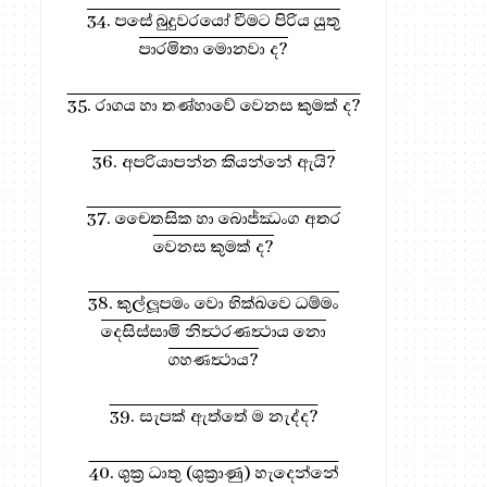
34. පසේ බුදුවරයෝ වීමට පිරිය යුතු
පාරමිතා මොනවා ද?
35. රාගය හා තණ්හාවේ වෙනස කුමක් ද?
36. අපරියාපන්න කියන්නේ ඇයි?
37. චෛතසික හා බොජ්ඣංග අතර
වෙනස කුමක් ද?
38. කුල්ලූපමං වො භික්‍ඛවෙ ධම්මං
දෙසිස්සාමි නිත්‍ථරණත්‍ථාය නො
ගහණත්‍ථාය?
39. සැපක් ඇත්තේ ම නැද්ද?
40. ශුක්‍ර ධාතු (ශුක්‍රාණු) හැදෙන්නේ