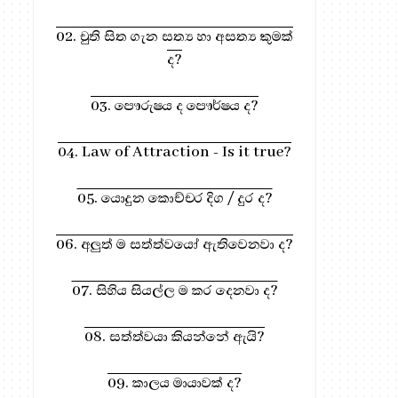
02. චුති සිත ගැන සත්‍ය හා අසත්‍ය කුමක්
ද?
03. පෞරුෂය ද පෞර්ෂය ද?
04. Law of Attraction - Is it true?
05. යොදුන කොච්චර දිග / දුර ද?
06. අලුත් ම සත්ත්වයෝ ඇතිවෙනවා ද?
07. සිහිය සියල්ල ම කර දෙනවා ද?
08. සත්ත්වයා කියන්නේ ඇයි?
09. කාලය මායාවක් ද?