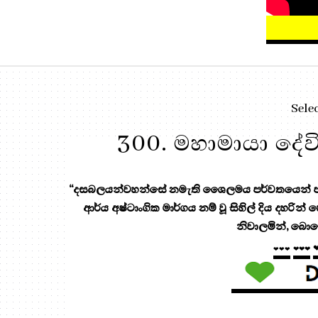
Sele
300. මහාමායා දේව
“දසබලයන්වහන්සේ නමැති ශෛලමය පර්වතයෙන් පැන
ආර්ය අෂ්ටාංගික මාර්ගය නම් වූ සිහිල් දිය දහරින්
නිවාලමින්, බොහ
❤❤❤
❤❤❤