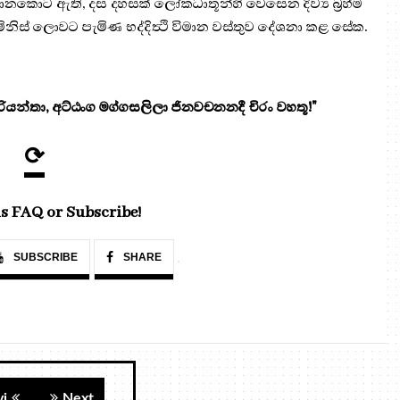
රධානකොට ඇති, දස දහසක් ලෝකධාතූන්හි වෙසෙන දිව්‍ය බ්‍රහ්ම
ිනිස් ලොවට පැමිණ භද්දිත්‍ථි විමාන වස්තුව දේශනා කළ සේක.
යන්තා, අට්ඨංග මග්ගසලිලා ජිනවචනනදී චිරං වහතූ!"
⟳
s FAQ or Subscribe!
SUBSCRIBE
SHARE
vi
Next