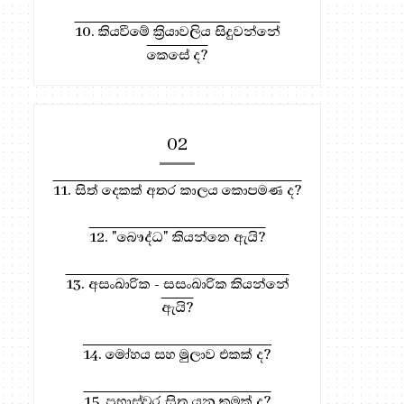
10. කියවීමේ ක්‍රියාවලිය සිදුවන්නේ
කෙසේ ද?
02
11. සිත් දෙකක් අතර කාලය කොපමණ ද?
12. "බෞද්ධ" කියන්නෙ ඇයි?
13. අසංඛාරික - සසංඛාරික කියන්නේ
ඇයි?
14. මෝහය සහ මුලාව එකක් ද?
15. ප්‍රභාස්වර සිත යනු කුමක් ද?