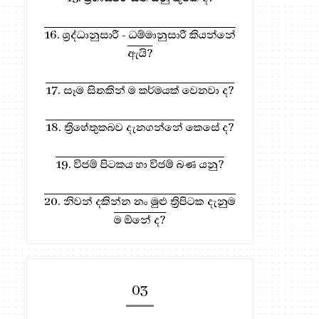
16. ශ්‍රද්ධානුසාරී - ධම්මානුසාරී කියන්නේ
ඇයි?
ධර්ම දානය සඳහා, මෙතැන ඔබන්න!
17. සෑම සිතකින් ම කර්මයක් වෙනවා ද?
18. ත්‍රිහේතුකබව දැනගන්නේ කෙසේ ද?
19. විජම් පිටකය හා විජම් බණ යනු?
20. නිවන් දකින්න නං මුළු ත්‍රිපිටක දැනුම
ම ඕනේ ද?
03