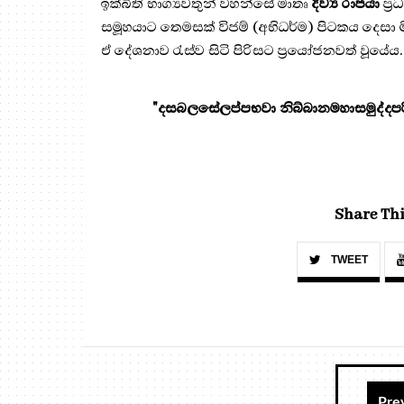
ඉක්බිති භාග්‍යවතුන් වහන්සේ මාතෘ
දිව්‍ය රාජයා
ප්‍
සමූහයාට තෙමසක් විජම් (අභිධර්ම) පිටකය දෙසා ම
ඒ දේශනාව රැස්ව සිටි පිරිසට ප්‍රයෝජනවත් වූයේය.
"දසබලසේලප්පභවා නිබ්බානමහාසමුද්දපරි
Share Thi
TWEET
Pre