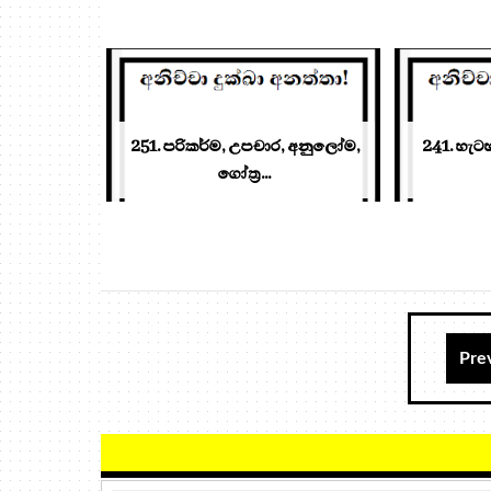
251. පරිකර්ම, උපචාර, අනුලෝම,
241. හැට
ගෝත්‍ර...
Pre