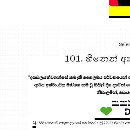
Sele
101. හීනෙන් අක
“දසබලයන්වහන්සේ නමැති ශෛලමය පර්වතයෙන් පැන
ආර්ය අෂ්ටාංගික මාර්ගය නම් වූ සිහිල් දිය දහරින්
නිවාලමින්, බොහ
❤❤❤
❤❤❤
Q
. සිහිනෙන් අකුසලයක් කරනවා දුටු විට එයට 