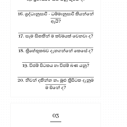
16. ශ්‍රද්ධානුසාරී - ධම්මානුසාරී කියන්නේ
ඇයි?
17. සෑම සිතකින් ම කර්මයක් වෙනවා ද?
18. ත්‍රිහේතුකබව දැනගන්නේ කෙසේ ද?
19. විජම් පිටකය හා විජම් බණ යනු?
20. නිවන් දකින්න නං මුළු ත්‍රිපිටක දැනුම
ම ඕනේ ද?
03