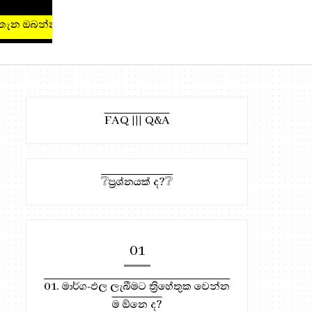
ධර්ම දානය සඳහා, මෙතැන ඔබන්න!
FAQ ||| Q&A
❔ප්‍රශ්නයක් ද?❔
01
01. මාර්ග-ඵල ලැබීමට ත්‍රිහේතුක වෙන්න
ම ඕනෙ ද?