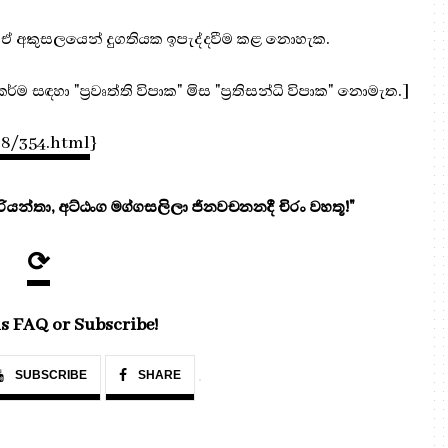
ුවත් ඒ අකුසලයෙන් දුගතියක ඉපැද්දවීම කළ නොහැක.
කර්ම සඳහා "ප්‍රවෘත්ති විපාක" මිස "ප්‍රතිසන්ධි විපාක" නොමැත.]
08/354.html
}
යන්තා, අට්ඨංග මග්ගසලිලා ජිනවචනනදී චිරං වහතූ!"
⟳
s FAQ or Subscribe!
SUBSCRIBE
SHARE