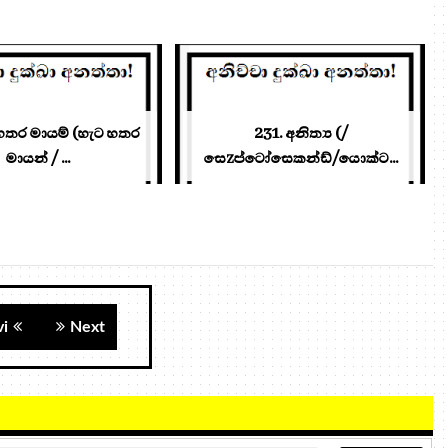
හතර මායම් (හැට හතර
231. අනිත්‍ය (/
මායන් / ...
සෙzප්ටෝසෙකන්ඩ්/යොක්ට...
vi
Next