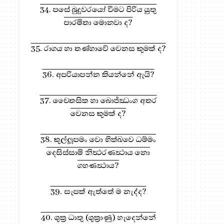
34. පසේ බුදුවරයෝ වීමට පිරිය යුතු
පාරමිතා මොනවා ද?
35. රාගය හා තණ්හාවේ වෙනස කුමක් ද?
36. අපරියාපන්න කියන්නේ ඇයි?
37. චෛතසික හා බොජ්ඣංග අතර
වෙනස කුමක් ද?
38. කුල්ලූපමං වො භික්‍ඛවෙ ධම්මං
දෙසිස්සාමි නිත්‍ථරණත්‍ථාය නො
ගහණත්‍ථාය?
39. සැපක් ඇත්තේ ම නැද්ද?
40. ශුක්‍ර ධාතු (ශුක්‍රාණු) හැදෙන්නේ