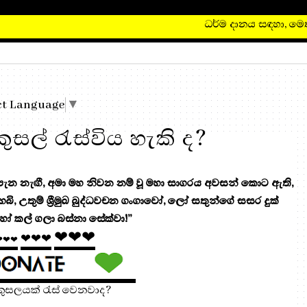
ct Language
▼
ුසල් රැස්විය හැකි ද?
 නැඟී, අමා මහ නිවන නම් වූ මහා සාගරය අවසන් කොට ඇති,
 හෙබි, උතුම් ශ්‍රීමුඛ බුද්ධවචන ගංගාවෝ, ලෝ සතුන්ගේ සසර දුක්
ෝ කල් ගලා බස්නා සේක්වා!”
❤❤❤
❤❤❤
❤❤❤
අකුසලයක් රැස් වෙනවාද?