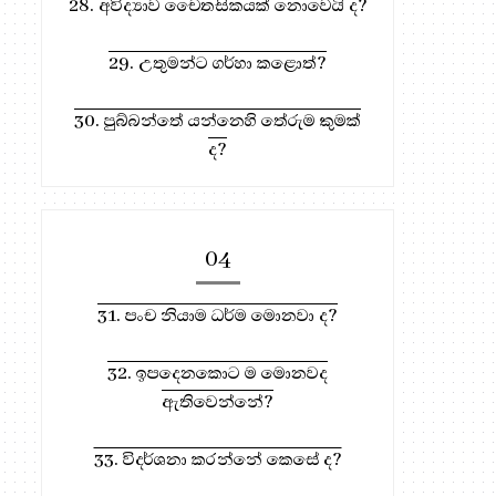
28. අවිද්‍යාව චෛතසිකයක් නොවෙයි ද?
29. උතුමන්ට ගර්හා කළොත්?
30. පුබ්බන්තේ යන්නෙහි තේරුම කුමක්
ද?
04
31. පංච නියාම ධර්ම මොනවා ද?
32. ඉපදෙනකොට ම මොනවද
ඇතිවෙන්නේ?
33. විදර්ශනා කරන්නේ කෙසේ ද?