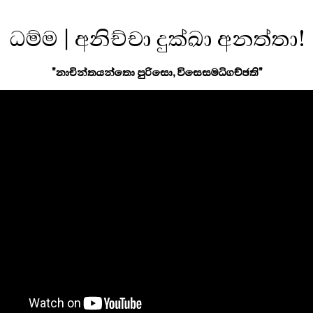
ධම්ම | අනිච්චා දුක්ඛා අනත්තා!
"නාචින්තයන්තො පුරිසො, විසෙසමධිගච්ඡති"