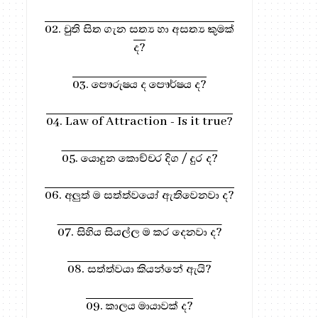
02. චුති සිත ගැන සත්‍ය හා අසත්‍ය කුමක්
ද?
03. පෞරුෂය ද පෞර්ෂය ද?
04. Law of Attraction - Is it true?
05. යොදුන කොච්චර දිග / දුර ද?
06. අලුත් ම සත්ත්වයෝ ඇතිවෙනවා ද?
07. සිහිය සියල්ල ම කර දෙනවා ද?
08. සත්ත්වයා කියන්නේ ඇයි?
09. කාලය මායාවක් ද?