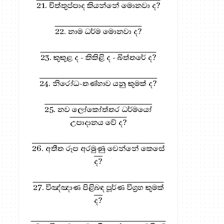
21. චිත්තුප්පාද කියන්නේ මොනවා ද?
22. නාම ධර්ම මොනවා ද?
23. කුකුළ ද - කිකිළි ද - බිත්තරේ ද?
24. නිරෝධ-තණ්හාව යනු කුමක් ද?
25. නව ලෝකෝත්තර ධර්මයෝ
උපාදානය වේ ද?
26. අතීත රූප අරමුණු වෙන්නේ කෙසේ
ද?
27. විඤ්ඤාණ පිළිබඳ පූර්ණ විග්‍රහ කුමක්
ද?