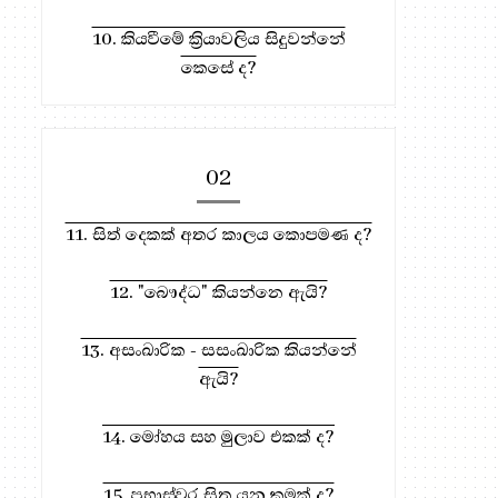
10. කියවීමේ ක්‍රියාවලිය සිදුවන්නේ
කෙසේ ද?
221. ඇත්දළ පූජාවේ ආනිසංස හා
211. තණ්හා ජනේති පුරිස
02
සේසත් ප...
11. සිත් දෙකක් අතර කාලය කොපමණ ද?
12. "බෞද්ධ" කියන්නෙ ඇයි?
13. අසංඛාරික - සසංඛාරික කියන්නේ
ඇයි?
14. මෝහය සහ මුලාව එකක් ද?
ධර්ම දානය සඳහා, මෙතැන ඔබන්න!
15. ප්‍රභාස්වර සිත යනු කුමක් ද?