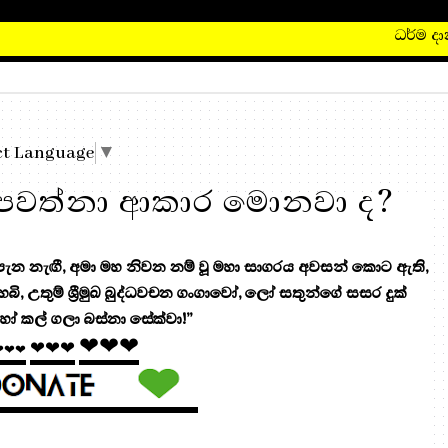
ධර්ම දානය 
ct Language
▼
, පවත්නා ආකාර මොනවා ද?
 නැඟී, අමා මහ නිවන නම් වූ මහා සාගරය අවසන් කොට ඇති,
 හෙබි, උතුම් ශ්‍රීමුඛ බුද්ධවචන ගංගාවෝ, ලෝ සතුන්ගේ සසර දුක්
ෝ කල් ගලා බස්නා සේක්වා!”
❤❤❤
❤❤❤
❤❤❤