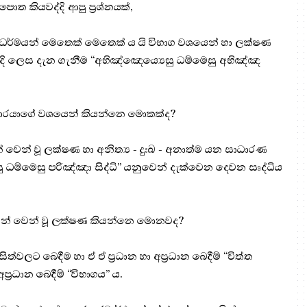
ොත කියවද්දි ආපු ප්‍රශ්නයක්,
ථ ධර්මයන් මෙතෙක් මෙතෙක් ය යි විභාග වශයෙන් හා ලක්ෂණ
ි ලෙස දැන ගැනීම “අභිඤ්ඤෙය්‍යෙසු ධම්මෙසු අභිඤ්ඤ
කාරයාගේ වශයෙන් කියන්නෙ මොකක්ද?
වෙන් වෙන් වූ ලක්ෂණ හා අනිත්‍ය - දුඃඛ - අනාත්ම යන සාධාරණ
ු ධම්මෙසු පරිඤ්ඤා සිද්ධි” යනුවෙන් දැක්වෙන දෙවන සෘද්ධිය
්ගේ වෙන් වෙන් වූ ලක්ෂණ කියන්නෙ මොනවද?
ිත්වලට බෙදීම හා ඒ ඒ ප්‍රධාන හා අප්‍රධාන බෙදීම් “චිත්ත
්‍රධාන බෙදීම් “විභාගය” ය.