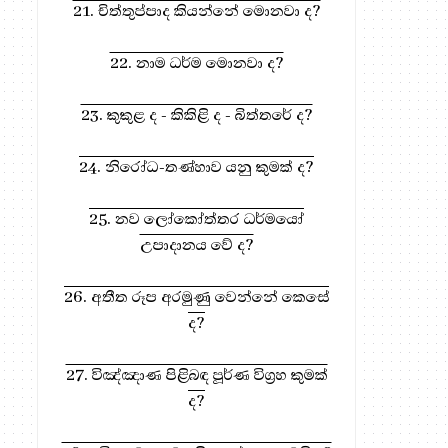
21. චිත්තුප්පාද කියන්නේ මොනවා ද?
22. නාම ධර්ම මොනවා ද?
23. කුකුළ ද - කිකිළි ද - බිත්තරේ ද?
24. නිරෝධ-තණ්හාව යනු කුමක් ද?
25. නව ලෝකෝත්තර ධර්මයෝ
උපාදානය වේ ද?
26. අතීත රූප අරමුණු වෙන්නේ කෙසේ
ද?
254. සිත නැත්නම් ලෝකයක්
244. චෛතසිකයක ආය
නැද්ද?
කොපමණ ද?
27. විඤ්ඤාණ පිළිබඳ පූර්ණ විග්‍රහ කුමක්
ද?