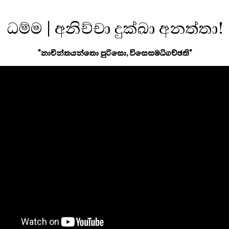
ධම්ම | අනිච්චා දුක්ඛා අනත්තා!
"නාචින්තයන්තො පුරිසො, විසෙසමධිගච්ඡති"