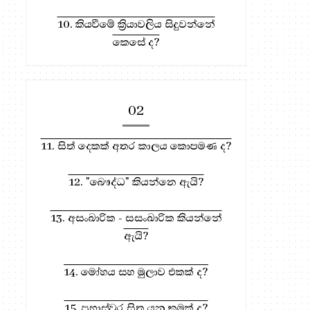
10. කියවීමේ ක්‍රියාවලිය සිදුවන්නේ
කෙසේ ද?
02
11. සිත් දෙකක් අතර කාලය කොපමණ ද?
12. "බෞද්ධ" කියන්නෙ ඇයි?
13. අසංඛාරික - සසංඛාරික කියන්නේ
ඇයි?
14. මෝහය සහ මුලාව එකක් ද?
15. ප්‍රභාස්වර සිත යනු කුමක් ද?