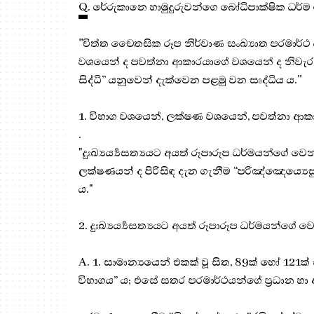
Q
. රේරුකානෙ හාමුදුරුවන්ගෙ බෝධිපාක්ෂික ධර්ම ප
''චිත්ත චෛතසික රූප නිර්වාණ සංඛ්‍යාත පරමාර්
වශයෙන් ද පවත්නා ආකාරයාගේ වශයෙන් ද නිවැරද
සිද්ධි” යනුවෙන් දැක්වෙන පළමු වන සෘද්ධිය ය.''
1. විභාග වශයෙන්, ලක්ෂණ වශයෙන්, පවත්නා ආ
.
"දුඃඛ්‍යර්‍ය්‍යසත්‍යයට අයත් රූපාරූප ධර්මයන්ගේ 
ලක්ෂණයන් ද පිරිසිඳ දැන ගැනීම “පරිඤ්ඤෙය්‍යෙස
ය."
2. දුඃඛ්‍යර්‍ය්‍යසත්‍යයට අයත් රූපාරූප ධර්මයන
A. 1. සාමාන්‍යයෙන් එකක් වූ සිත, 89ක් හෝ 121ක් ස
විභාගය” ය; එසේ සතර පරමාර්ථයන්ගේ ප්‍රධාන හා අප