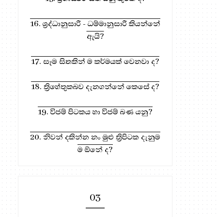
16. ශ්‍රද්ධානුසාරී - ධම්මානුසාරී කියන්නේ
ඇයි?
17. සෑම සිතකින් ම කර්මයක් වෙනවා ද?
18. ත්‍රිහේතුකබව දැනගන්නේ කෙසේ ද?
19. විජම් පිටකය හා විජම් බණ යනු?
20. නිවන් දකින්න නං මුළු ත්‍රිපිටක දැනුම
ම ඕනේ ද?
03