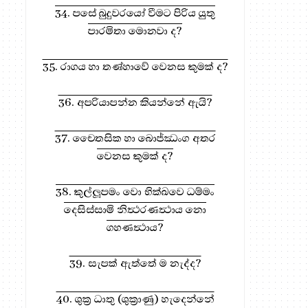
34. පසේ බුදුවරයෝ වීමට පිරිය යුතු
පාරමිතා මොනවා ද?
35. රාගය හා තණ්හාවේ වෙනස කුමක් ද?
36. අපරියාපන්න කියන්නේ ඇයි?
37. චෛතසික හා බොජ්ඣංග අතර
වෙනස කුමක් ද?
38. කුල්ලූපමං වො භික්‍ඛවෙ ධම්මං
දෙසිස්සාමි නිත්‍ථරණත්‍ථාය නො
ගහණත්‍ථාය?
39. සැපක් ඇත්තේ ම නැද්ද?
40. ශුක්‍ර ධාතු (ශුක්‍රාණු) හැදෙන්නේ