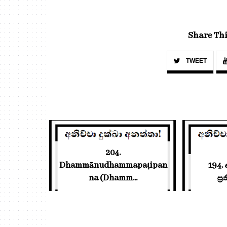
Share Thi
TWEET
204.
Dhammānudhammapaṭipan
194.
na (Dhamm...
ප්‍