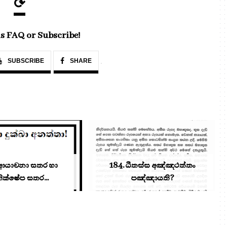
⟳
s FAQ or Subscribe!
SUBSCRIBE
SHARE
 ආයාචනා සතර හා
184. ඨිතස්ස අඤ්ඤථත්තං
රතික්‌ෂේප සතර...
පඤ්ඤායති?