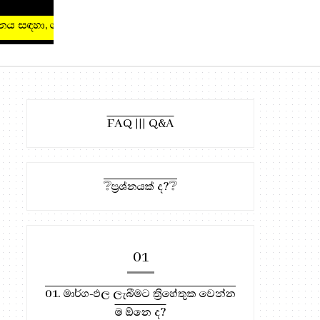
සඳහා, මෙතැන ඔබන්න!
FAQ ||| Q&A
❔ප්‍රශ්නයක් ද?❔
01
01. මාර්ග-ඵල ලැබීමට ත්‍රිහේතුක වෙන්න
ම ඕනෙ ද?