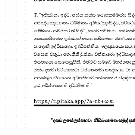
T. "ඉජ්ඣනං ඉද්ධි, තස්ස තස්ස යොගකම්මස්ස සිද්
අභිඤ්ඤෙය්‍යානං ධම්මානං අභිඤ්ඤාසිද්ධි, පරිඤ්ඤ
තබ්බානං සච්ඡිකරණසිද්ධි, භාවෙතබ්බානං භාවනාසි
යොගකම්මෙන ඉජ්ඣන්තානං සබ්බෙසං මහග්ගත ලොක
පාදොති ඉද්ධිපාදො. ඉද්ධිපත්තියා බලවුපායො ප
වසෙන චතුධා හොතීති වුත්තං චත්තාරො ඉද්ධිපාදාත
එසනයො සෙසෙසුපීති. එත්ථච සබ්බෙ මහග්ගතාන
ඡන්දෙනවා වීරියෙනවා චිත්තෙනවා පඤ්ඤාය වා අ
අසක්කුණෙය්‍යෙන අධිපතිභාවපත්තෙන ඡන්දාදිනාඑ
ඉධ අධිප්පෙතාති දට්ඨබ්බාති."
https://tipitaka.app/?a=rb9-2-si
"දසබලසේලප්පභවා නිබ්බානමහාසමුද්දපරි