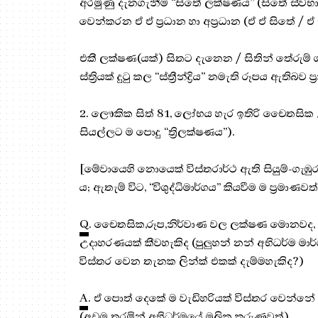
අරමුණු දැනගැනීම “සිතේ ලක්ෂණය” (සිතේ ස්ව
වෙන්කරන ඒ ඒ ප්‍රධාන හා අප්‍රධාන (ඒ ඒ සිතේ 
එකී ලක්ෂණ(යක්) සිතට දැනෙන / සිතින් තේරුම්
ස්ත්‍රියක් දුටු කල “ස්ත්‍රීන්ද්‍රිය” නමැති රූපය ඇතිබ
2. ලෞකික සිත් 81, ලෝභය හැර ඉතිරි චෛතසික 51
සියල්ලට ම පොදු “ත්‍රිලක්ෂණය”).
[මේවායෙහි නොයෙක් විස්තරාර්ථ ඇති සියුම්-ගැඹුරු
ය; ඇතැම් විට, “විශුද්ධිමාර්ගය” කියවීම ම ප්‍රමාණවත්
Q
. චෛතසික,රූප,නිර්වාණ වල ලක්ෂණ මොනවද, පව
උදාහරණයක් කීවහැකිද (පුලුහන් නන් අභිධර්ම ම
විස්තර වෙන තැනක ලින්ක් එකක් දැම්මහැකිද?)
A
. ඒ පොත් දෙකේ ම වැඩිහරියක් විස්තර වෙන්න
(අඩුම තරමින් අභිධර්මයේ මූලික කරුණුවත්).