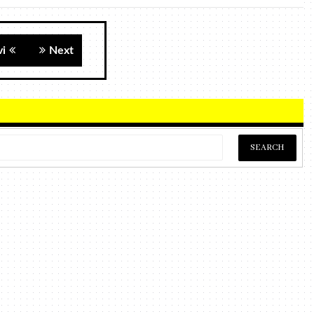
vi
Next
ධර්ම දා