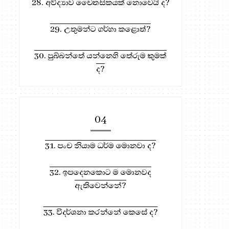
28. අවිද්‍යාව චෛතසිකයක් නොවෙයි ද?
29. උතුමන්ට ගර්හා කළොත්?
30. පුබ්බන්තේ යන්නෙහි තේරුම කුමක්
ද?
නය සඳහා, මෙතැන ඔබන්න!
04
31. පංච නියාම ධර්ම මොනවා ද?
32. ඉපදෙනකොට ම මොනවද
ඇතිවෙන්නේ?
33. විදර්ශනා කරන්නේ කෙසේ ද?