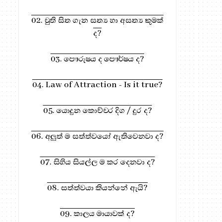
02. චුති සිත ගැන සත්‍ය හා අසත්‍ය කුමක්
ද?
03. පෞරුෂය ද පෞර්ෂය ද?
04. Law of Attraction - Is it true?
05. යොදුන කොච්චර දිග / දුර ද?
06. අලුත් ම සත්ත්වයෝ ඇතිවෙනවා ද?
07. සිහිය සියල්ල ම කර දෙනවා ද?
08. සත්ත්වයා කියන්නේ ඇයි?
09. කාලය මායාවක් ද?