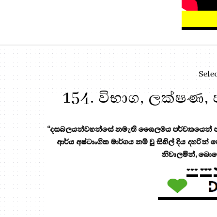
Sele
154. විභාග, ලක්ෂණ
“දසබලයන්වහන්සේ නමැති ශෛලමය පර්වතයෙන් පැන
ආර්ය අෂ්ටාංගික මාර්ගය නම් වූ සිහිල් දිය දහරින්
නිවාලමින්, බොහ
❤❤❤
❤❤❤