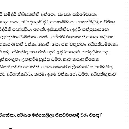
ධි සමිද්ධි නිබ්බත්තීති අත්ථො. සා පන සඞ්ඛෙපතො
ෙය්‍යානං පරිඤ්ඤාසිද්ධි, පහාතබ්බානං පහානසිද්ධි, සච්ඡිකා
ද්ධීති පඤ්චවිධා හොති. ඉජ්ඣතීතිවා ඉද්ධි සත්ථුසාසනෙ
ුත්තරධම්මානං නාමං. පජ්ජති එතෙනාති පාදො. ඉද්ධියා
ධානකාරණන්ති වුත්තං හොති. සො පන චතුන්නං අධිපතිධම්මානං
ිආදි. අධිපතිභූතො ඡන්දොව ඉද්ධිපාදොති ඡන්දිද්ධිපාදො.
ුත්තරභූතා උත්තරිමනුස්ස ධම්මානාම නපාකතිකෙන
ධිගන්තබ්බා හොන්ති. යෙන කෙනචි පලිබොධෙන පටිබාහිතුං
ව අධිගන්තබ්බා. තස්මා ඉමෙ චත්තාරො ධම්මා අධිපතිභූතාව
යන්තා, අට්ඨංග මග්ගසලිලා ජිනවචනනදී චිරං වහතූ!"