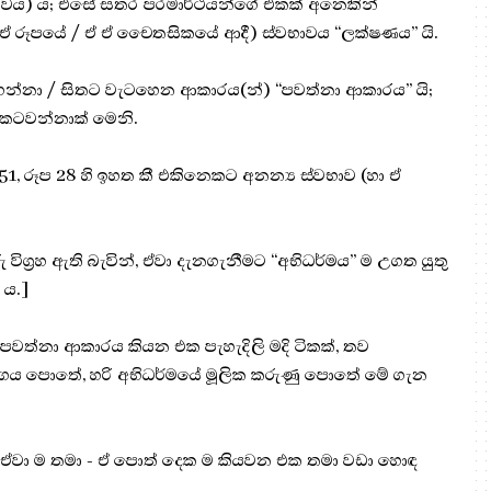
භාවය) ය; එසේ සතර පරමාර්ථයන්ගේ එකක් අනෙකින්
/ ඒ ඒ රූපයේ / ඒ ඒ චෛතසිකයේ ආදී) ස්වභාවය “ලක්ෂණය” යි.
 ගන්නා / සිතට වැටහෙන ආකාරය(න්) “පවත්නා ආකාරය” යි;
ව ප්‍රකටවන්නාක් මෙනි.
, රූප 28 හි ඉහත කී එකිනෙකට අනන්‍ය ස්වභාව (හා ඒ
 විග්‍රහ ඇති බැවින්, ඒවා දැනගැනීමට “අභිධර්මය” ම උගත යුතු
 ය.]
ත්නා ආකාරය කියන එක පැහැදිලි මදි ටිකක්, තව
ාර්ගය පොතේ, හරි අභිධර්මයේ මූලික කරුණු පොතේ මේ ගැන
ේ ඒවා ම තමා - ඒ පොත් දෙක ම කියවන එක තමා වඩා හොඳ