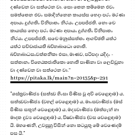
දණ්ඩෙන වා සත්ථෙන වා. සො තෙන කම්මෙන එවං
සමත්තෙන එවං සමාදින්නෙන කායස්ස භෙදා පරං මරණා
අපායං දුග්ගතිං විනිපාතං නිරයං උපපජ්ජති. නො චෙ
කායස්ස භෙදා පරං මරණා අපායං දුග්ගතිං විනිපාතං
නිරයං උපපජ්ජති, සචෙ මනුස්සත්තං ආගච්ඡති යත්ථ
යත්ථ පච්චාජායති බව්හාබාධො හොති.
බව්හාබාධසංවත්තනිකා එසා, මාණව, පටිපදා යදිදං -
සත්තානං විහෙඨකජාතිකො හොති පාණිනා වා ලෙඩ්ඩුනා
වා දණ්ඩෙන වා සත්ථෙන වා.”
https://pitaka.lk/main?n=20135&p=291
"ශස්ත්‍රවාණිජ්‍ය (සත්ත්‍ව හිංසා පිණිස වූ අවි වෙළෙඳාම) ය,
සත්ත්‍වවාණිජ්‍ය (වහල් වෙළෙඳාම) ය, මාංසවාණිජ්‍ය (මස්
පිණිස සතුන් වෙළෙඳාම) ය, මද්‍යවාණිජ්‍ය (මත්පැන් හා
මාදක ද්‍රව්‍ය වෙළෙඳාම) ය, විෂවාණිජ්‍ය (වස වෙළෙඳාම)
යි. මහණෙනි, උවසුහු විසින් නො කටයුතු මේ වෙණෙදම්
පස යි."