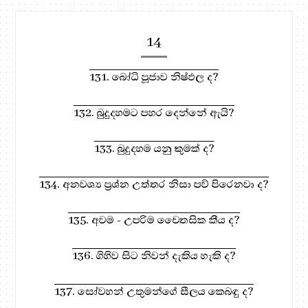
14
131. බෝධි පූජාව නිෂ්ඵල ද?
132. බුදුදහමට පහර දෙන්නේ ඇයි?
133. බුදුදහම යනු කුමක් ද?
134. අනවශ්‍ය ප්‍රශ්න උත්තර නිසා පව් පිරෙනවා ද?
135. අවම - උපරිම චෛතසික කීය ද?
136. ගිහිව සිට නිවන් දැකිය හැකි ද?
137. සෝවහන් උතුමන්ගේ සීලය කෙබඳු ද?