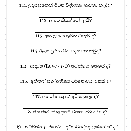
111. බුදුසසුනෙන් පිටත විදර්ශනා භාවනා නැද්ද?
112. ආශ්‍රව කියන්නේ ඇයි?
113. ආලෝකය කුමන ධාතුව ද?
114. ඊළඟ ප්‍රතිසංධිය දෙන්නේ කවුද?
115. ආදරය (Love - ලව්) කරන්නේ කෙසේ ද?
116. 'අනිත්‍ය' සහ 'අනිත්‍ය ධර්මතාවය' එකක් ද?
117. අනුන් හදමු ද? අපි හැදෙමු ද?
118. මස් මාළු වෙළදාමේ විපාක මොනවා ද?
119. “පච්චත්ත ලක්ෂණය” ද “සාමඤ්ඤ ලක්ෂණය” ද?