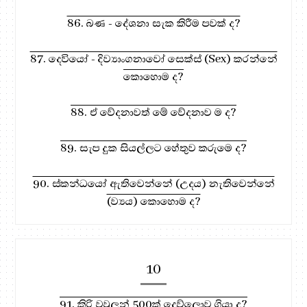
86. බණ - දේශනා සැක කිරීම පවක් ද?
87. දෙවියෝ - දිව්‍යාංගනාවෝ සෙක්ස් (Sex) කරන්නේ
කොහොම ද?
88. ඒ වේදනාවත් මේ වේදනාව ම ද?
89. සැප දුක සියල්ලට හේතුව කරුමෙ ද?
90. ස්කන්ධයෝ ඇතිවෙන්නේ (උදය) නැතිවෙන්නේ
(ව්‍යය) කොහොම ද?
10
91. කිරි වවුලන් 500ක් දෙව්ලොව ගියා ද?