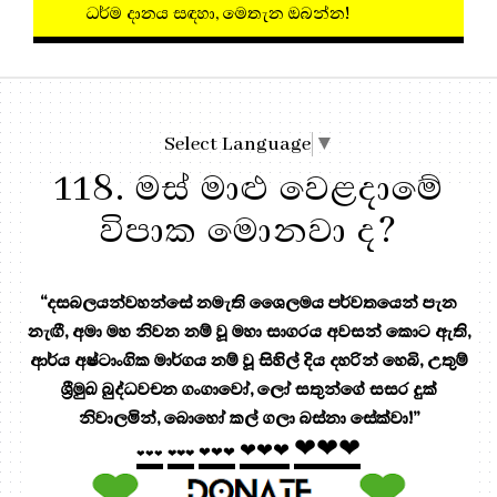
ධර්ම දානය සඳහා, මෙතැන ඔබන්න!
Select Language
▼
118. මස් මාළු වෙළදාමේ
විපාක මොනවා ද?
“දසබලයන්වහන්සේ නමැති ශෛලමය පර්වතයෙන් පැන
නැඟී, අමා මහ නිවන නම් වූ මහා සාගරය අවසන් කොට ඇති,
ආර්ය අෂ්ටාංගික මාර්ගය නම් වූ සිහිල් දිය දහරින් හෙබි, උතුම්
ශ්‍රීමුඛ බුද්ධවචන ගංගාවෝ, ලෝ සතුන්ගේ සසර දුක්
නිවාලමින්, බොහෝ කල් ගලා බස්නා සේක්වා!”
❤❤❤
❤❤❤
❤❤❤
❤❤❤
❤❤❤