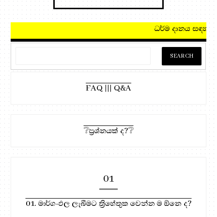
ධර්ම දානය සඳහා, මෙතැන ඔබන්න!
FAQ ||| Q&A
❔ප්‍රශ්නයක් ද?❔
01
01. මාර්ග-ඵල ලැබීමට ත්‍රිහේතුක වෙන්න ම ඕනෙ ද?