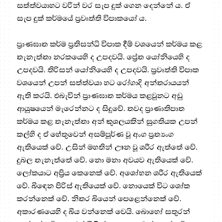
සත්ත්වයාහට වරින් වර සැප දුක් ගෙන දෙන්නේ ය. ඒ
සැප දුක් කර්මයේ ප්‍ර‍වෘත්ති විපාකයෝ ය.
ප්‍රාණඝාත කර්ම ප්‍ර‍තිසන්ධි විපාක දීම් වශයෙන් කර්මය කළ
තැනැත්තා නරකයෙහි ද උපදවයි. ප්‍රේත යෝනියෙහි ද
උපදවයි. තිරිසන් යෝනියෙහි ද උපදවයි. ප්‍ර‍වෘත්ති විපාක
වශයෙන් උපන් සත්ත්වයා හට රෝගාදි අන්තරායයන්
ඇති කරයි. එබැවින් ප්‍රාණඝාත කර්මය කළවුනට අඩු
ආයුෂයෙන් මැරෙන්නට ද සිදුවේ. තවද ප්‍රාණාතිපාත
කර්මය කළ තැනැත්තා අන් කුශලයකින් සුගතියක උපන්
කල්හි ද ඒ හේතුවෙන් අසම්පූර්ණ වූ අංග ප්‍ර‍ත්‍යංග
ඇතියෙක් වේ. උසින් මහතින් ඌන වූ ශරීර ඇත්තේ වේ.
දුබල තැනැත්තේ වේ. නො මනා අවයව ඇතියෙක් වේ.
ලෝකයාට අප්‍රිය කෙනෙක් වේ. අශෝභන ශරීර ඇතියෙක්
වේ. බිඳෙන පිරිස් ඇතියෙක් වේ. නොයෙක් විට ශෝක
කරන්නෙක් වේ. නිතර බියෙන් පෙළෙන්නෙක් වේ.
අකාරණයෙහි ද බිය වන්නෙක් වෙයි. බොහෝ සතුරන්