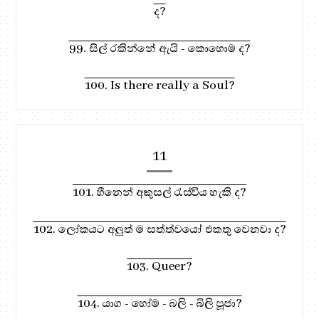
ද?
99. සිල් රකින්නේ ඇයි - කොහොම ද?
100. Is there really a Soul?
11
101. හීනෙන් අකුසල් රැස්විය හැකි ද?
102. ලෝකයට අලුත් ම සත්ත්වයෝ එකතු වෙනවා ද?
103. Queer?
104. යාග - හෝම - බලි - බිලි පූජා?