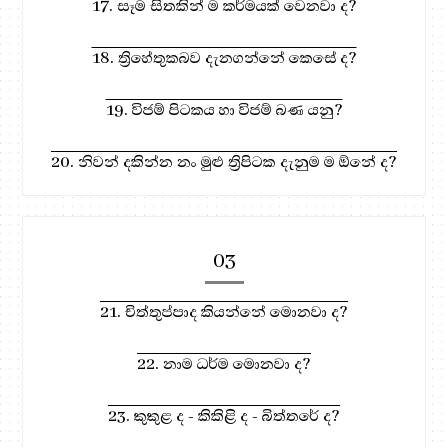
17. සෑම සිතකින් ම කර්මයක් වෙනවා ද?
18. ත්‍රිහේතුකබව දැනගන්නේ කෙසේ ද?
19. විජම් පිටකය හා විජම් බණ යනු?
20. නිවන් දකින්න නං මුළු ත්‍රිපිටක දැනුම ම ඕනේ ද?
03
21. චිත්තුප්පාද කියන්නේ මොනවා ද?
22. නාම ධර්ම මොනවා ද?
23. කුකුළ ද - කිකිළි ද - බිත්තරේ ද?