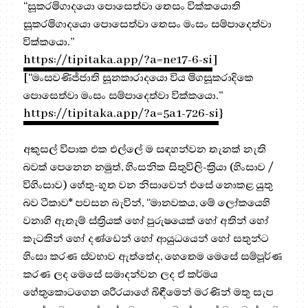
“සූකරමිගාදයො පොසෙත්වා තෙසං වික්කයොති
සූකරමිගාදයො පොසෙත්වා තෙසං මංසං සම්පාදෙත්වා
වික්කයො.”
https://tipitaka.app/?a=ne17-6-si
]
[“මංසවණිජ්ජාති සූනකාරාදයො විය මිගසූකරාදිකෙ
පොසෙත්වා මංසං සම්පාදෙත්වා වික්කයො.”
https://tipitaka.app/?a=5a1-726-si
}
අකුසල් විපාක එක එල්ලේ ම සඳහන්වන තැනක් නැති
බවක් පෙනෙන නමුත්, හිංසනික සිතුවිලි-ක්‍රියා (හිංසාව /
විහිංසාව) හේතු-භූත වන නිසාවෙන් එසේ නොකළ යුතු
බව ටීකාව* පවසන බැවින්, “මානවකය, මේ ලෝකයෙහි
වනාහි ඇතැම් ස්ත්‍රියක් හෝ පුරුෂයෙක් හෝ අතින් හෝ
කැටකින් හෝ දණ්ඩෙන් හෝ ආයුධයෙන් හෝ සතුන්ට
හිංසා කරණ ස්වභාව ඇත්තේද, හෙතෙම මෙසේ සම්පූර්ණ
කරණ ලද මෙසේ සමාදන්වන ලද ඒ කර්මය
හේතුකොටගෙන ශරීරයාගේ බිඳීමෙන් මරණින් මතු සැප