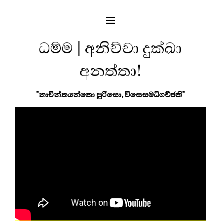
ධම්ම | අනිච්චා දුක්ඛා
අනත්තා!
"නාචින්තයන්තො පුරිසො, විසෙසමධිගච්ඡති"