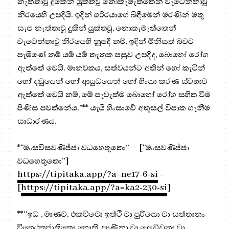
නැත්තාවූ දුකෙන් යුක්තවූ නොකැමැත්තෙන් වැටෙන්නාවූ
නිරයෙහි උපදියි. ඉදින් ශරීරයාගේ බිඳීමෙන් මරණින් මතු
සැප නැත්තාවූ දුකින් යුක්තවූ, නොකැමැත්තෙන්
වැටෙන්නාවූ නිරයෙහි නූපදී නම්, ඉදින් මිනිසත් බවට
පැමිණේ නම් යම් යම් තැනක පසුව උපදීද, බොහෝ රෝග
ඇත්තේ වෙයි. මානවකය, සත්වයන්ට අතින් හෝ කැටින්
හෝ දඬුයෙන් හෝ ආයුධයෙන් හෝ හිංසා කරණ ස්වභාව
ඇත්තේ වෙයි නම්, මේ පැවැත්ම බොහෝ රෝග සහිත වීම
පිණිස පවත්නේය.”** යැයි හිංසාවේ අකුසල් විපාක ගැනීම
සාධාරණය.
*“මංසවිසවණිජ්ජා වධහෙතුතො” – [“මංසවණිජ්ජා
වධහෙතුතො”]
https://tipitaka.app/?a=ne17-6-si
-
[
https://tipitaka.app/?a=ka2-230-si
]
**‘‘ඉධ , මාණව, එකච්චො ඉත්ථී වා පුරිසො වා සත්තානං
විහෙඨකජාතිකො හොති, පාණිනා වා ලෙඩ්ඩුනා වා