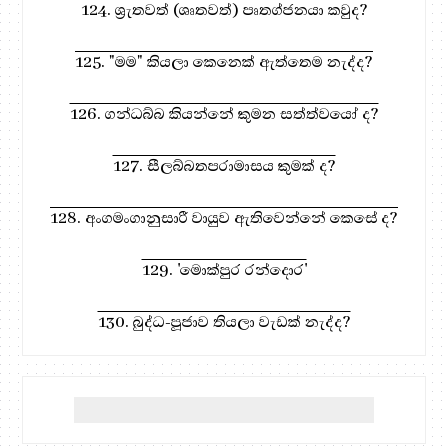
124. ශ්‍රැතවත් (ශෘතවත්) පෘතග්ජනයා කවුද?
125. "මම" කියලා කෙනෙක් ඇත්තෙම නැද්ද?
126. ගන්ධබ්බ කියන්නේ කුමන සත්ත්වයෝ ද?
127. සීලබ්බතපරාමාසය කුමක් ද?
128. අංගමංගානුසාරී වායුව ඇතිවෙන්නේ කෙසේ ද?
129. 'මොක්පුර රන්දොර'
130. බුද්ධ-පූජාව තියලා වැඩක් නැද්ද?