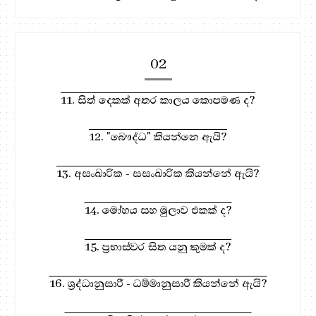
02
11. සිත් දෙකක් අතර කාලය කොපමණ ද?
12. "බෞද්ධ" කියන්නෙ ඇයි?
13. අසංඛාරික - සසංඛාරික කියන්නේ ඇයි?
14. මෝහය සහ මුලාව එකක් ද?
15. ප්‍රභාස්වර සිත යනු කුමක් ද?
16. ශ්‍රද්ධානුසාරී - ධම්මානුසාරී කියන්නේ ඇයි?