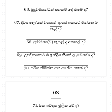
66. බුදුහිමියන්ටත් තහනම් දේ තිබේ ද?
67. දිව්‍ය ලෝකේ ගියොත් ආයේ අපායට එන්නෙ ම
නැද්ද?
68. ප්‍රාර්ථනා(ව) කුසල් ද අකුසල් ද?
69. උපදිනකොට ම ඉන්ද්‍රිය කීයක් ලැබෙනවා ද?
70. පටිඝ නිමිත්ත සහ අරතිය එකක් ද?
08
71. පින අවිද්‍යා මූලික වේ ද?