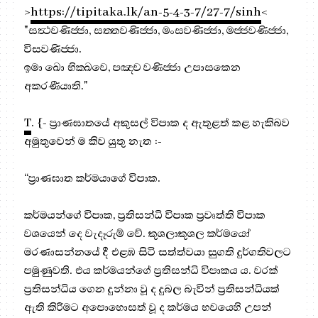
>
https://tipitaka.lk/an-5-4-3-7/27-7/sinh
<
"සත්‍ථවණිජ‍්ජා, සත‍්තවණිජ‍්ජා, මංසවණිජ‍්ජා, මජ‍්ජවණිජ‍්ජා,
විසවණිජ‍්ජා.
ඉමා ඛො භික‍්ඛවෙ, පඤ‍්ච වණිජ‍්ජා උපාසකෙන
අකරණීයාති."
T
. {- ප්‍රාණඝාතයේ අකුසල් විපාක ද ඇතුළත් කළ හැකිබව
අමුතුවෙන් ම කිව යුතු නැත :-
“ප්‍රාණඝාත කර්මයාගේ විපාක.
කර්මයන්ගේ විපාක, ප්‍ර‍තිසන්ධි විපාක ප්‍ර‍වෘත්ති විපාක
වශයෙන් දෙ වැදෑරුම් වේ. කුශලාකුශල කර්මයෝ
මරණාසන්නයේ දී එළඹ සිටි සත්ත්වයා සුගති දුර්ගතිවලට
පමුණුවති. එය කර්මයන්ගේ ප්‍ර‍තිසන්ධි විපාකය ය. වරක්
ප්‍ර‍තිසන්ධිය ගෙන දුන්නා වූ ද දුබල බැවින් ප්‍ර‍තිසන්ධියක්
ඇති කිරීමට අපොහොසත් වූ ද කර්මය භවයෙහි උපන්