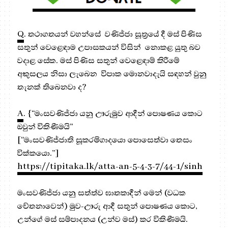
Q
. තථාගතයන් වහන්සේ වණිජ්ජා සූත්‍රයේ දී මස් පිණිස
සතුන් වෙළෙඳාම උපාසකයන් විසින් නොකළ යුතු බව
වදාළ සේක. මස් පිණිස සතුන් වෙළෙඳාම් කිරීමේ
අකුසලය නිසා ලැබෙන විපාක මොනවාදැයි සඳහන් වුනු
තැනක් තිබෙනවා ද?
A
. {“මංසවණිජ්ජා යනු ඌරුමුව ආදීන් පොෂණය කොට
ඔවුන් විකිණීමයි”
[“මංසවණිජ්ජාති සූකරමිගාදයො පොසෙත්වා තෙසං
වික්කයො.”]
https://tipitaka.lk/atta-an-5-4-3-7/44-1/sinh
මංසවණිජ්ජා යනු සත්ත්ව ඝාතකාදීන් මෙන් (වධක
චේතනාවෙන්) මුව-ඌරු ආදී සතුන් පොෂණය කොට,
උන්ගේ මස් සම්පාදනය (උන්ව මස්) කර විකිණීමයි.