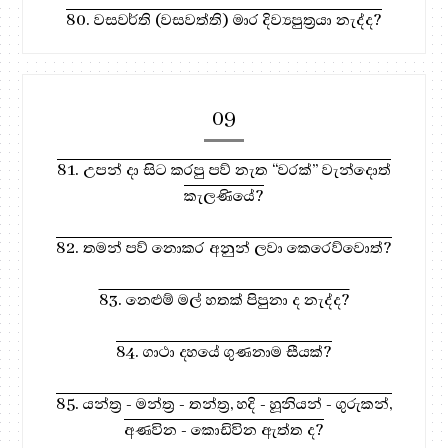
80. වසවර්ති (වසවත්ති) මාර දිව්‍යපුත්‍රයා නැද්ද?
09
81. උපන් දා සිට කරපු පව් නැත “වරක්” වැන්දොත්
කැලණියේ?
82. තමන් පව් නොකර අනුන් ලවා කෙරෙව්වොත්?
83. නෙළුම් මල් හතක් පිපුනා ද නැද්ද?
84. ගාථා දහයේ ගුණනාම සීයක්?
85. යන්ත්‍ර - මන්ත්‍ර - තන්ත්‍ර, හදි - හූනියන් - ගුරුකන්,
අණවින - කොඩිවින ඇත්ත ද?