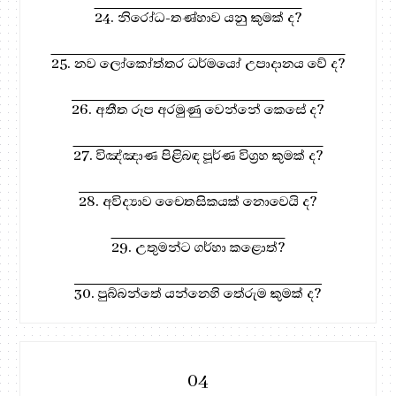
24. නිරෝධ-තණ්හාව යනු කුමක් ද?
25. නව ලෝකෝත්තර ධර්මයෝ උපාදානය වේ ද?
26. අතීත රූප අරමුණු වෙන්නේ කෙසේ ද?
27. විඤ්ඤාණ පිළිබඳ පූර්ණ විග්‍රහ කුමක් ද?
28. අවිද්‍යාව චෛතසිකයක් නොවෙයි ද?
29. උතුමන්ට ගර්හා කළොත්?
30. පුබ්බන්තේ යන්නෙහි තේරුම කුමක් ද?
04