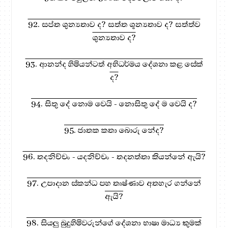
92. සප්ත ශුන්‍යතාව ද? සත්ත ශූන්‍යතාව ද? සත්ත්ව
ශුන්‍යතාව ද?
93. ආනන්ද හිමියන්ටත් අභිධර්මය දේශනා කළ සේක්
ද?
94. සිතු දේ නොම වෙයි - නොසිතු දේ ම වෙයි ද?
95. ජාතක කතා බොරු නේද?
96. තදනිච්චං - යදනිච්චං - තදනත්තා කියන්නේ ඇයි?
97. උපාදාන ස්කන්ධ පහ තෘෂ්ණාව අතහැර ගන්නේ
ඇයි?
98. සියලු බුදුහිමිවරුන්ගේ දේශනා භාෂා මාධ්‍ය කුමක්