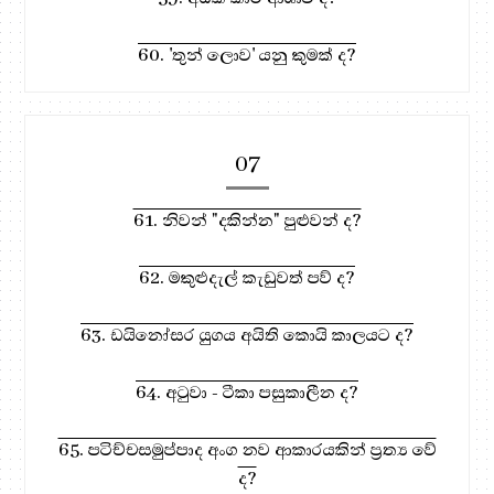
60. 'තුන් ලොව' යනු කුමක් ද?
07
61. නිවන් "දකින්න" පුළුවන් ද?
62. මකුළුදැල් කැඩුවත් පව් ද?
63. ඩයිනෝසර යුගය අයිති කොයි කාලයට ද?
64. අටුවා - ටීකා පසුකාලීන ද?
65. පටිච්චසමුප්පාද අංග නව ආකාරයකින් ප්‍රත්‍ය වේ
ද?