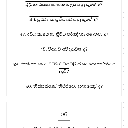
45. නාරායන සංඝාත බලය යනු කුමක් ද?
46. පූර්වභාග ප්‍රතිපදාව යනු කුමක් ද?
47. ද්විධ කාමය හා ත්‍රිවිධ පරිඤ්ඤා මොනවා ද?
48. විද්‍යාව අවිද්‍යාවක් ද?
49. එකම කාරණය විවිධ වචනවලින් දේශනා කරන්නේ
ඇයි?
50. නිස්සත්තෝ නිජ්ජීවෝ සුඤ්ඤෝ ද?
06