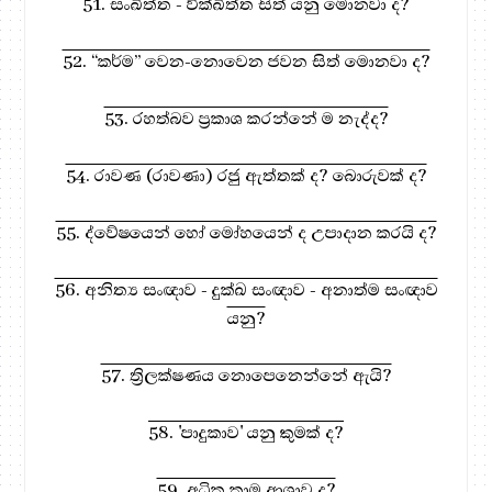
51. සංඛිත්ත - වික්ඛිත්ත සිත් යනු මොනවා ද?
52. “කර්ම” වෙන-නොවෙන ජවන සිත් මොනවා ද?
53. රහත්බව ප්‍රකාශ කරන්නේ ම නැද්ද?
54. රාවණ (රාවණා) රජු ඇත්තක් ද? බොරුවක් ද?
55. ද්වේෂයෙන් හෝ මෝහයෙන් ද උපාදාන කරයි ද?
56. අනිත්‍ය සංඥාව - දුක්ඛ සංඥාව - අනාත්ම සංඥාව
යනු?
57. ත්‍රිලක්ෂණය නොපෙනෙන්නේ ඇයි?
58. 'පාදුකාව' යනු කුමක් ද?
59. අධික කාම ආශාව ද?