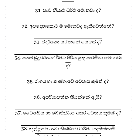
31. පංච නියාම ධර්ම මොනවා ද?
32. ඉපදෙනකොට ම මොනවද ඇතිවෙන්නේ?
33. විදර්ශනා කරන්නේ කෙසේ ද?
34. පසේ බුදුවරයෝ වීමට පිරිය යුතු පාරමිතා මොනවා
ද?
35. රාගය හා තණ්හාවේ වෙනස කුමක් ද?
36. අපරියාපන්න කියන්නේ ඇයි?
37. චෛතසික හා බොජ්ඣංග අතර වෙනස කුමක් ද?
38. කුල්ලූපමං වො භික්‍ඛවෙ ධම්මං දෙසිස්සාමි