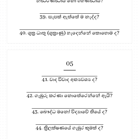
නිත්‍ථරණත්‍ථාය නො ගහණත්‍ථාය?
39. සැපක් ඇත්තේ ම නැද්ද?
40. ශුක්‍ර ධාතු (ශුක්‍රාණු) හැදෙන්නේ කොහොම ද?
05
41. වාද විවාද අත්‍යවශ්‍ය ද?
42. ගැඹුරු කරණා නොතේරෙන්නේ ඇයි?
43. බෞද්ධ මනෝ විද්‍යාවේ තියේ ද?
44. ත්‍රිලක්ෂණයේ ගැඹුර කුමක් ද?