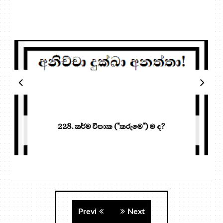
228. කර්ම විපාක ("කරුමෙ") ම ද?
Previ
Next