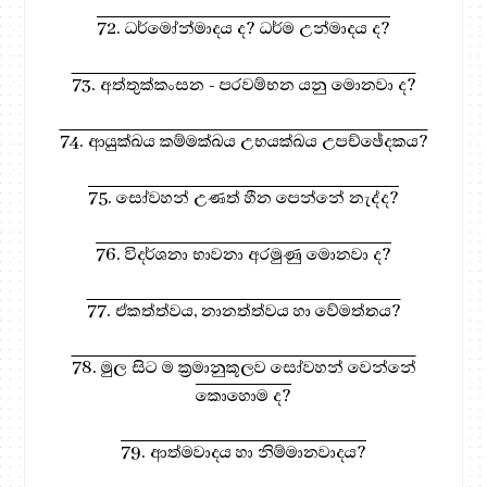
72. ධර්මෝන්මාදය ද? ධර්ම උන්මාදය ද?
73. අත්තුක්කංසන - පරවම්භන යනු මොනවා ද?
74. ආයුක්ඛය කම්මක්ඛය උභයක්ඛය උපච්ඡේදකය?
75. සෝවහන් උණත් හීන පෙන්නේ නැද්ද?
76. විදර්ශනා භාවනා අරමුණු මොනවා ද?
77. ඒකත්ත්වය, නානත්ත්වය හා වේමත්තය?
78. මුල සිට ම ක්‍රමානුකූලව සෝවහන් වෙන්නේ
කොහොම ද?
79. ආත්මවාදය හා නිම්මානවාදය?