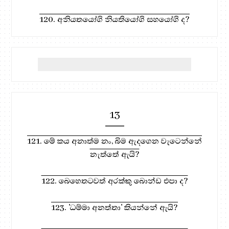
120. අනියතයෝගි නියතියෝගි සහයෝගි ද?
13
121. මේ කය අනාත්ම නං, බිම ඇදගෙන වැටෙන්නේ
නැත්තේ ඇයි?
122. බෙහෙතටවත් අරක්කු බොන්ඩ එපා ද?
123. 'ධම්මා අනත්තා' කියන්නේ ඇයි?