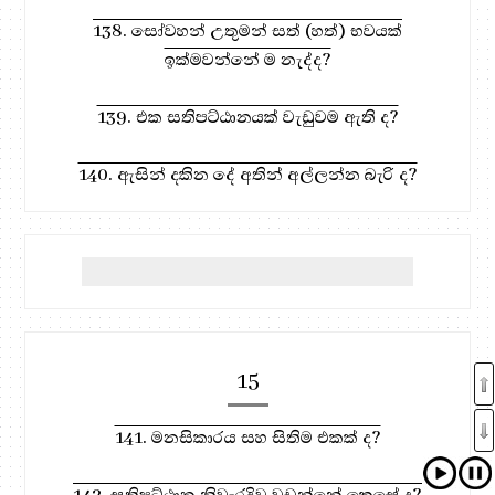
138. සෝවහන් උතුමන් සත් (හත්) භවයක්
ඉක්මවන්නේ ම නැද්ද?
139. එක සතිපට්ඨානයක් වැඩුවම ඇති ද?
140. ඇසින් දකින දේ අතින් අල්ලන්න බැරි ද?
15
141. මනසිකාරය සහ සිතිම එකක් ද?
142. සතිපට්ඨාන නිවැරදිව වඩන්නේ කෙසේ ද?