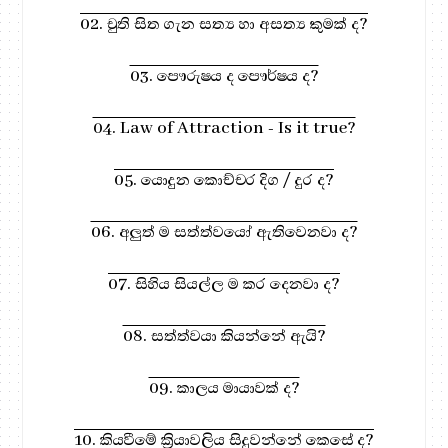
02. චුති සිත ගැන සත්‍ය හා අසත්‍ය කුමක් ද?
03. පෞරුෂය ද පෞර්ෂය ද?
04. Law of Attraction - Is it true?
05. යොදුන කොච්චර දිග / දුර ද?
06. අලුත් ම සත්ත්වයෝ ඇතිවෙනවා ද?
07. සිහිය සියල්ල ම කර දෙනවා ද?
08. සත්ත්වයා කියන්නේ ඇයි?
09. කාලය මායාවක් ද?
10. කියවීමේ ක්‍රියාවලිය සිදුවන්නේ කෙසේ ද?