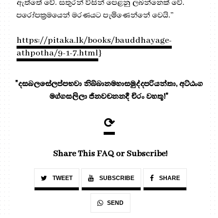
ඇත්තේ වේ. සතුරන් විසින් පෙළනු ලබන්නෙක් වේ.
පරෝපක්‍ර‍මයෙන් මරණයට පැමිණෙන්නේ වෙයි.”
https://pitaka.lk/books/bauddhayage-
athpotha/9-1-7.html
}
"දසබලසේලප්පභවා නිබ්බානමහාසමුද්දපරියන්තා, අට්ඨංග
මග්ගසලිලා ජිනවචනනදී චිරං වහතූ!"
⟳
Share This FAQ or Subscribe!
TWEET
SUBSCRIBE
SHARE
SEND