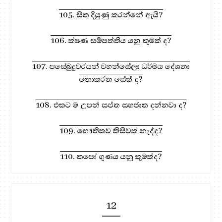
105. සිත දියුණු කරන්නේ ඇයි?
106. ක්ෂණ සම්පත්තිය යනු කුමක් ද?
107. පසේබුදුවරයන් වහන්සේලා ධර්මය දේශනා
නොකරන සේක් ද?
108. එකට ම උපන් සප්ත සහජාත දන්නවා ද?
109. භෞතිකව කිසිවක් නැද්ද?
110. තපෝ ගුණය යනු කුමක්ද?
12