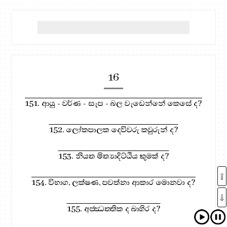
16
151. ආයු - වර්ණ - සැප - බල වැඩෙන්නේ කෙසේ ද?
152. ලෝකපාලක දෙවිවරු කවුරුන් ද?
153. නියත මිත්‍යාදිට්ඨිය කුමක් ද?
154. විභාග, ලක්ෂණ, පවත්නා ආකාර මොනවා ද?
155. අජ‍්ඣත‍්තික ද බාහිර ද?