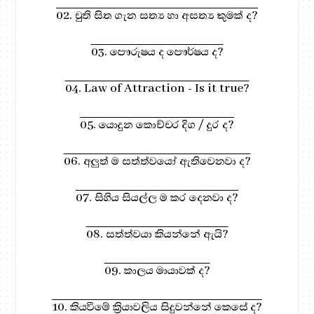
02. චුති සිත ගැන සත්‍ය හා අසත්‍ය කුමක් ද?
03. පෞරුෂය ද පෞර්ෂය ද?
04. Law of Attraction - Is it true?
05. යොදුන කොච්චර දිග / දුර ද?
06. අලුත් ම සත්ත්වයෝ ඇතිවෙනවා ද?
07. සිහිය සියල්ල ම කර දෙනවා ද?
08. සත්ත්වයා කියන්නේ ඇයි?
09. කාලය මායාවක් ද?
10. කියවීමේ ක්‍රියාවලිය සිදුවන්නේ කෙසේ ද?