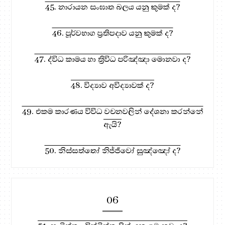
45. නාරායන සංඝාත බලය යනු කුමක් ද?
46. පූර්වභාග ප්‍රතිපදාව යනු කුමක් ද?
47. ද්විධ කාමය හා ත්‍රිවිධ පරිඤ්ඤා මොනවා ද?
48. විද්‍යාව අවිද්‍යාවක් ද?
49. එකම කාරණය විවිධ වචනවලින් දේශනා කරන්නේ
ඇයි?
50. නිස්සත්තෝ නිජ්ජීවෝ සුඤ්ඤෝ ද?
06