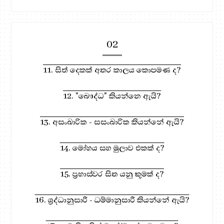
02
11. සිත් දෙකක් අතර කාලය කොපමණ ද?
12. "බෞද්ධ" කියන්නෙ ඇයි?
13. අසංඛාරික - සසංඛාරික කියන්නේ ඇයි?
14. මෝහය සහ මුලාව එකක් ද?
15. ප්‍රභාස්වර සිත යනු කුමක් ද?
16. ශ්‍රද්ධානුසාරී - ධම්මානුසාරී කියන්නේ ඇයි?