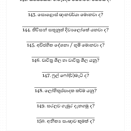
143. සොළොස් ඥානචර්යා මොනවා ද?
144. තිරිසන් සතුනුත් දිව්‍යලෝකේ යනවා ද?
145. අවිජහිත දේශනා / භූමි මොනවා ද?
146. චාරිත්‍ර ශීල හා වාරිත්‍ර ශීල යනු?
147. ෆුල් ෆෝ(ර්)මැට් ද?
148. ලෝහිතුප්පාදක කර්ම යනු?
149. සරලව ගැඹුර දැනගමු ද?
150. අනිත්‍ය සංඥාව කුමක් ද?