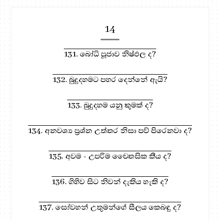
14
131. බෝධි පූජාව නිෂ්ඵල ද?
132. බුදුදහමට පහර දෙන්නේ ඇයි?
133. බුදුදහම යනු කුමක් ද?
134. අනවශ්‍ය ප්‍රශ්න උත්තර නිසා පව් පිරෙනවා ද?
135. අවම - උපරිම චෛතසික කීය ද?
136. ගිහිව සිට නිවන් දැකිය හැකි ද?
137. සෝවහන් උතුමන්ගේ සීලය කෙබඳු ද?