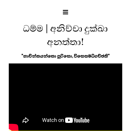
ධම්ම | අනිච්චා දුක්ඛා
අනත්තා!
"නාචින්තයන්තො පුරිසො, විසෙසමධිගච්ඡති"