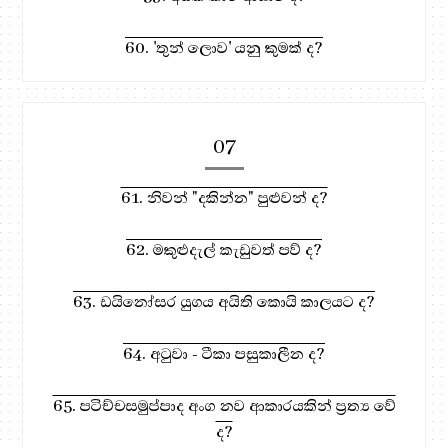
60. 'තුන් ලොව' යනු කුමක් ද?
07
61. නිවන් "දකින්න" පුළුවන් ද?
62. මකුළුදැල් කැඩුවත් පව් ද?
63. ඩයිනෝසර යුගය අයිති කොයි කාලයට ද?
64. අටුවා - ටීකා පසුකාලීන ද?
65. පටිච්චසමුප්පාද අංග නව ආකාරයකින් ප්‍රත්‍ය වේ
ද?