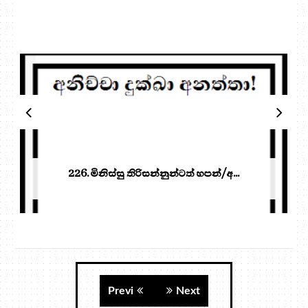
226. මිනිස්සු තිරිසන්නුන්ටත් හපන්/අ...
Previ
Next