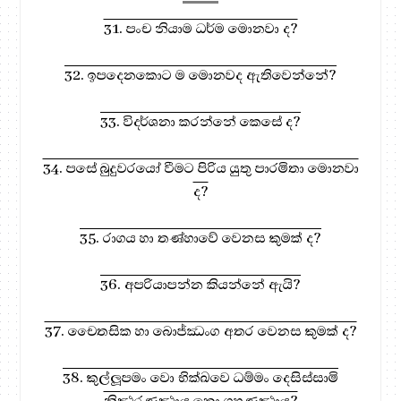
31. පංච නියාම ධර්ම මොනවා ද?
32. ඉපදෙනකොට ම මොනවද ඇතිවෙන්නේ?
33. විදර්ශනා කරන්නේ කෙසේ ද?
34. පසේ බුදුවරයෝ වීමට පිරිය යුතු පාරමිතා මොනවා
ද?
35. රාගය හා තණ්හාවේ වෙනස කුමක් ද?
36. අපරියාපන්න කියන්නේ ඇයි?
37. චෛතසික හා බොජ්ඣංග අතර වෙනස කුමක් ද?
38. කුල්ලූපමං වො භික්‍ඛවෙ ධම්මං දෙසිස්සාමි
නිත්‍ථරණත්‍ථාය නො ගහණත්‍ථාය?