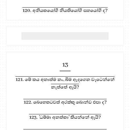
120. අනියතයෝගි නියතියෝගි සහයෝගි ද?
13
121. මේ කය අනාත්ම නං, බිම ඇදගෙන වැටෙන්නේ
නැත්තේ ඇයි?
122. බෙහෙතටවත් අරක්කු බොන්ඩ එපා ද?
123. 'ධම්මා අනත්තා' කියන්නේ ඇයි?