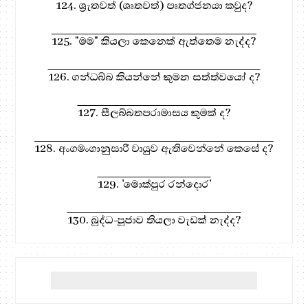
124. ශ්‍රැතවත් (ශෘතවත්) පෘතග්ජනයා කවුද?
125. "මම" කියලා කෙනෙක් ඇත්තෙම නැද්ද?
126. ගන්ධබ්බ කියන්නේ කුමන සත්ත්වයෝ ද?
127. සීලබ්බතපරාමාසය කුමක් ද?
128. අංගමංගානුසාරී වායුව ඇතිවෙන්නේ කෙසේ ද?
129. 'මොක්පුර රන්දොර'
130. බුද්ධ-පූජාව තියලා වැඩක් නැද්ද?