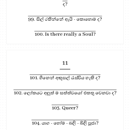
ද?
99. සිල් රකින්නේ ඇයි - කොහොම ද?
100. Is there really a Soul?
11
101. හීනෙන් අකුසල් රැස්විය හැකි ද?
102. ලෝකයට අලුත් ම සත්ත්වයෝ එකතු වෙනවා ද?
103. Queer?
104. යාග - හෝම - බලි - බිලි පූජා?