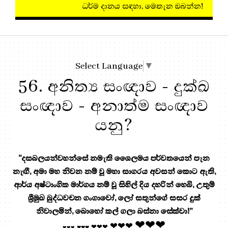
ධර්ම දානය සඳහා, මෙතැන ඔබ
Select Language
▼
56. අනිත්‍ය සංඥාව - දුක්ඛ
සංඥාව - අනාත්ම සංඥාව
යනු?
“දසබලයන්වහන්සේ නමැති ශෛලමය පර්වතයෙන් පැන
නැඟී, අමා මහ නිවන නම් වූ මහා සාගරය අවසන් කොට ඇති,
ආර්ය අෂ්ටාංගික මාර්ගය නම් වූ සිහිල් දිය දහරින් හෙබි, උතුම්
ශ්‍රීමුඛ බුද්ධවචන ගංගාවෝ, ලෝ සතුන්ගේ සසර දුක්
නිවාලමින්, බොහෝ කල් ගලා බස්නා සේක්වා!”
❤❤❤
❤❤❤
❤❤❤
❤❤❤
❤❤❤