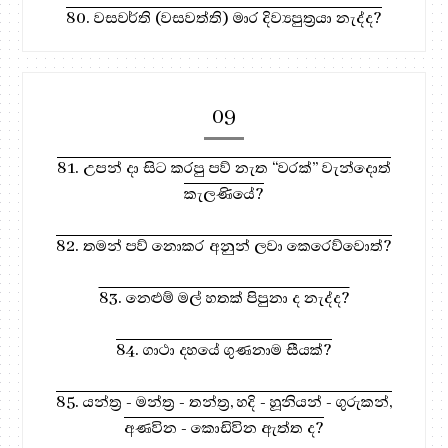
80. වසවර්ති (වසවත්ති) මාර දිව්‍යපුත්‍රයා නැද්ද?
09
81. උපන් දා සිට කරපු පව් නැත “වරක්” වැන්දොත්
කැලණියේ?
82. තමන් පව් නොකර අනුන් ලවා කෙරෙව්වොත්?
83. නෙළුම් මල් හතක් පිපුනා ද නැද්ද?
84. ගාථා දහයේ ගුණනාම සීයක්?
85. යන්ත්‍ර - මන්ත්‍ර - තන්ත්‍ර, හදි - හූනියන් - ගුරුකන්,
අණවින - කොඩිවින ඇත්ත ද?