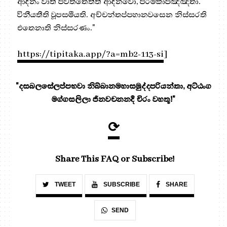
ආදීනං වාති පවත්තෙතීති ආදීනවො, පරමකාපඤ්ඤතා.
විනීයතීති වූපසමීයති. අච්චන්තප්පහානවසෙන නිස්සරති
එතෙනාති නිස්සරණං."
https://tipitaka.app/?a=mb2-113-si
]
"දසබලසේලප්පභවා නිබ්බානමහාසමුද්දපරියන්තා, අට්ඨංග
මග්ගසලිලා ජිනවචනනදී චිරං වහතූ!"
⟳
Share This FAQ or Subscribe!
TWEET
SUBSCRIBE
SHARE
SEND