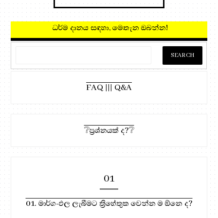
ධර්ම දානය සඳහා, මෙතැන ඔබන්න!
FAQ ||| Q&A
❔ප්‍රශ්නයක් ද?❔
01
01. මාර්ග-ඵල ලැබීමට ත්‍රිහේතුක වෙන්න ම ඕනෙ ද?