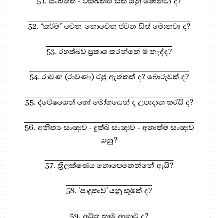
51. සංඛිත්ත - වික්ඛිත්ත සිත් යනු මොනවා ද?
52. “කර්ම” වෙන-නොවෙන ජවන සිත් මොනවා ද?
53. රහත්බව ප්‍රකාශ කරන්නේ ම නැද්ද?
54. රාවණ (රාවණා) රජු ඇත්තක් ද? බොරුවක් ද?
55. ද්වේෂයෙන් හෝ මෝහයෙන් ද උපාදාන කරයි ද?
56. අනිත්‍ය සංඥාව - දුක්ඛ සංඥාව - අනාත්ම සංඥාව
යනු?
57. ත්‍රිලක්ෂණය නොපෙනෙන්නේ ඇයි?
58. 'පාදුකාව' යනු කුමක් ද?
59. අධික කාම ආශාව ද?