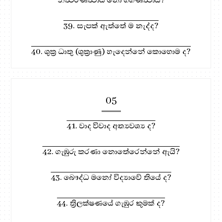
39. සැපක් ඇත්තේ ම නැද්ද?
40. ශුක්‍ර ධාතු (ශුක්‍රාණු) හැදෙන්නේ කොහොම ද?
05
41. වාද විවාද අත්‍යවශ්‍ය ද?
42. ගැඹුරු කරණා නොතේරෙන්නේ ඇයි?
43. බෞද්ධ මනෝ විද්‍යාවේ තියේ ද?
44. ත්‍රිලක්ෂණයේ ගැඹුර කුමක් ද?