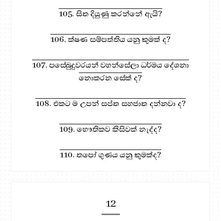
105. සිත දියුණු කරන්නේ ඇයි?
106. ක්ෂණ සම්පත්තිය යනු කුමක් ද?
107. පසේබුදුවරයන් වහන්සේලා ධර්මය දේශනා
නොකරන සේක් ද?
108. එකට ම උපන් සප්ත සහජාත දන්නවා ද?
109. භෞතිකව කිසිවක් නැද්ද?
110. තපෝ ගුණය යනු කුමක්ද?
12