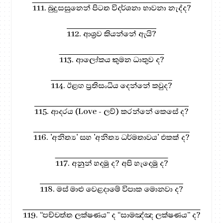
111. බුදුසසුනෙන් පිටත විදර්ශනා භාවනා නැද්ද?
112. ආශ්‍රව කියන්නේ ඇයි?
113. ආලෝකය කුමන ධාතුව ද?
114. ඊළඟ ප්‍රතිසංධිය දෙන්නේ කවුද?
115. ආදරය (Love - ලව්) කරන්නේ කෙසේ ද?
116. 'අනිත්‍ය' සහ 'අනිත්‍ය ධර්මතාවය' එකක් ද?
117. අනුන් හදමු ද? අපි හැදෙමු ද?
118. මස් මාළු වෙළදාමේ විපාක මොනවා ද?
119. “පච්චත්ත ලක්ෂණය” ද “සාමඤ්ඤ ලක්ෂණය” ද?