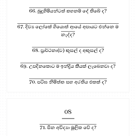
66. බුදුහිමියන්ටත් තහනම් දේ තිබේ ද?
67. දිව්‍ය ලෝකේ ගියොත් ආයේ අපායට එන්නෙ ම
නැද්ද?
68. ප්‍රාර්ථනා(ව) කුසල් ද අකුසල් ද?
69. උපදිනකොට ම ඉන්ද්‍රිය කීයක් ලැබෙනවා ද?
70. පටිඝ නිමිත්ත සහ අරතිය එකක් ද?
08
71. පින අවිද්‍යා මූලික වේ ද?