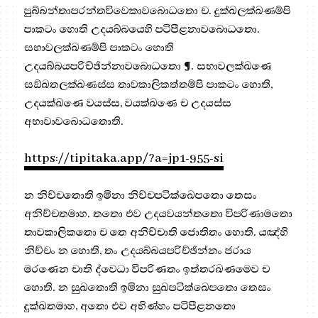
පුබ්බන්තාපරන්තවිවෙකාවබොධතො ච. දුක්ඛලක්ඛණම්පි
පාකටං හොති උදයබ්බයෙහි පටිපීළනාවබොධතො.
සභාවලක්ඛණම්පි පාකටං හොති
උදයබ්බයපරිච්ඡින්නාවබොධතො ¶. සභාවලක්ඛණෙ
සඞ්ඛතලක්ඛණස්ස තාවකාලිකත්තම්පි පාකටං හොති,
උදයක්ඛණෙ වයස්ස, වයක්ඛණෙ ච උදයස්ස
අභාවාවබොධතොති.
https://tipitaka.app/?a=jp1-955-si
න නිච්චතොති ඉමිනා නිච්චපටික්ඛෙපතො තෙසං
අනිච්චතමාහ. තතො එව උදයවයන්තතො විපරිණාමතො
තාවකාලිකතො ච තෙ අනිච්චාති ජොතිතං හොති. යඤ්හි
නිච්චං න හොති, තං උදයබ්බයපරිච්ඡින්නං ජරාය
මරණෙන චාති ද්වෙධා විපරිණතං ඉත්තරඛණමෙව ච
හොති. න සුඛතොති ඉමිනා සුඛපටික්ඛෙපතො තෙසං
දුක්ඛතමාහ, අතො එව අභිණ්හං පටිපීළනතො