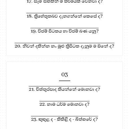
17. සෑම සිතකින් ම කර්මයක් වෙනවා ද?
18. ත්‍රිහේතුකබව දැනගන්නේ කෙසේ ද?
19. විජම් පිටකය හා විජම් බණ යනු?
20. නිවන් දකින්න නං මුළු ත්‍රිපිටක දැනුම ම ඕනේ ද?
03
21. චිත්තුප්පාද කියන්නේ මොනවා ද?
22. නාම ධර්ම මොනවා ද?
23. කුකුළ ද - කිකිළි ද - බිත්තරේ ද?