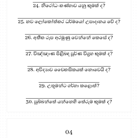
24. නිරෝධ-තණ්හාව යනු කුමක් ද?
25. නව ලෝකෝත්තර ධර්මයෝ උපාදානය වේ ද?
26. අතීත රූප අරමුණු වෙන්නේ කෙසේ ද?
27. විඤ්ඤාණ පිළිබඳ පූර්ණ විග්‍රහ කුමක් ද?
28. අවිද්‍යාව චෛතසිකයක් නොවෙයි ද?
29. උතුමන්ට ගර්හා කළොත්?
30. පුබ්බන්තේ යන්නෙහි තේරුම කුමක් ද?
04