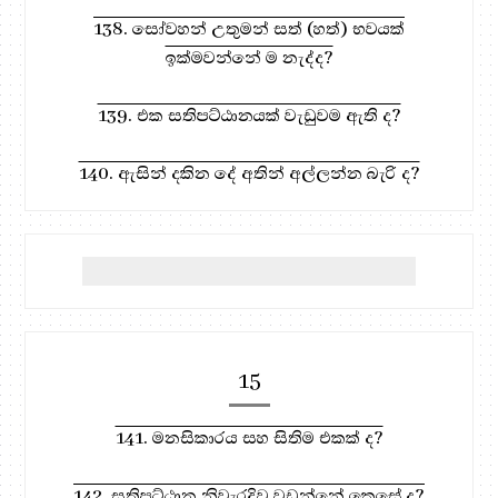
138. සෝවහන් උතුමන් සත් (හත්) භවයක්
ඉක්මවන්නේ ම නැද්ද?
139. එක සතිපට්ඨානයක් වැඩුවම ඇති ද?
140. ඇසින් දකින දේ අතින් අල්ලන්න බැරි ද?
15
141. මනසිකාරය සහ සිතිම එකක් ද?
142. සතිපට්ඨාන නිවැරදිව වඩන්නේ කෙසේ ද?