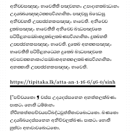
අනිච‍්චසඤ‍්ඤං භාවෙතීති පඤ‍්චන‍්නං උපාදානක‍්ඛන්‍ධානං
උදයබ‍්බයඤ‍්ඤථත‍්තපරිග‍්ගාහිකං පඤ‍්චසු ඛන්‍ධෙසු
අනිච‍්චන‍්ති උප‍්පජ‍්ජනකසඤ‍්ඤං භාවෙති. අනිච‍්චෙ
දුක‍්ඛසඤ‍්ඤං භාවෙතීති අනිච‍්චෙ ඛන්‍ධපඤ‍්චකෙ
පටිපීළනසඞ‍්ඛාතදුක‍්ඛලක‍්ඛණපරිග‍්ගාහිකං දුක‍්ඛන‍්ති
උප‍්පජ‍්ජනකසඤ‍්ඤං භාවෙති. දුක‍්ඛෙ අනත‍්තසඤ‍්ඤං
භාවෙතීති පටිපීළනට‍්ඨෙන දුක‍්ඛෙ ඛන්‍ධපඤ‍්චකෙ
අවසවත‍්තනාකාරසඞ‍්ඛාතඅනත‍්තලක‍්ඛණපරිග‍්ගාහිකං
අනත‍්තාති උප‍්පජ‍්ජනකසඤ‍්ඤං භාවෙති.
https://tipitaka.lk/atta-an-1-16-6/46-0/sinh
["පච්චයතො ¶ චස්ස උදයදස්සනෙන අනත්තලක්ඛණං
පාකටං හොති ධම්මානං
නිරීහකත්තපච්චයපටිබද්ධවුත්තිතාවබොධතො. ඛණතො
උදයබ්බයදස්සනෙන අනිච්චලක්ඛණං පාකටං හොති
හුත්වා අභාවාවබොධතො,