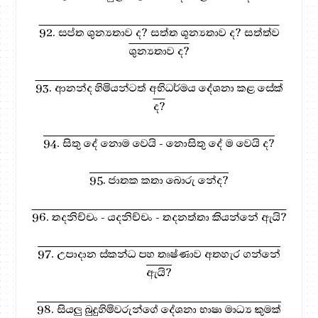
92. සප්ත ශුන්‍යතාව ද? සත්ත ශූන්‍යතාව ද? සත්ත්ව
ශුන්‍යතාව ද?
93. ආනන්ද හිමියන්ටත් අභිධර්මය දේශනා කළ සේක්
ද?
94. සිතු දේ නොම වෙයි - නොසිතු දේ ම වෙයි ද?
95. ජාතක කතා බොරු නේද?
96. තදනිච්චං - යදනිච්චං - තදනත්තා කියන්නේ ඇයි?
97. උපාදාන ස්කන්ධ පහ තෘෂ්ණාව අතහැර ගන්නේ
ඇයි?
98. සියලු බුදුහිමිවරුන්ගේ දේශනා භාෂා මාධ්‍ය කුමක්