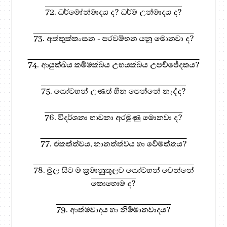
72. ධර්මෝන්මාදය ද? ධර්ම උන්මාදය ද?
73. අත්තුක්කංසන - පරවම්භන යනු මොනවා ද?
74. ආයුක්ඛය කම්මක්ඛය උභයක්ඛය උපච්ඡේදකය?
75. සෝවහන් උණත් හීන පෙන්නේ නැද්ද?
76. විදර්ශනා භාවනා අරමුණු මොනවා ද?
77. ඒකත්ත්වය, නානත්ත්වය හා වේමත්තය?
78. මුල සිට ම ක්‍රමානුකූලව සෝවහන් වෙන්නේ
කොහොම ද?
79. ආත්මවාදය හා නිම්මානවාදය?