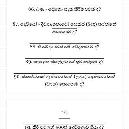
86. බණ - දේශනා සැක කිරීම පවක් ද?
87. දෙවියෝ - දිව්‍යාංගනාවෝ සෙක්ස් (Sex) කරන්නේ
කොහොම ද?
88. ඒ වේදනාවත් මේ වේදනාව ම ද?
89. සැප දුක සියල්ලට හේතුව කරුමෙ ද?
90. ස්කන්ධයෝ ඇතිවෙන්නේ (උදය) නැතිවෙන්නේ
(ව්‍යය) කොහොම ද?
10
91. කිරි වවුලන් 500ක් දෙව්ලොව ගියා ද?