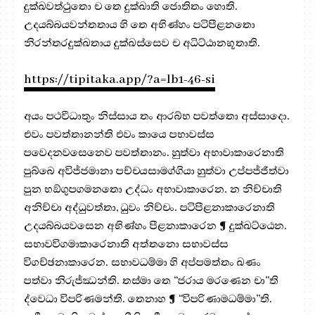
දුක්ඛවත්ථුතො ච තෙ දුක්ඛාති ජොතිතං හොති.
උදයබ්බයවන්තතාය හි තෙ අභිණ්හං පටිපීළනතො
නිරන්තරදුක්ඛතාය දුක්ඛස්සෙව ච අධිට්ඨානභූතාති.
https://tipitaka.app/?a=lb1-46-si
අයං පථවීධාතුං නිස්සාය තං ආරබ්භ පවත්තො අස්සාදො.
එවං පවත්තානන්ති එවං කායෙ පභාවස්ස
පවෙදනවසෙනෙව පවත්තානං. හුත්වා අභාවාකාරෙනාති
පුබ්බෙ අවිජ්ජමානා පච්චයසාමග්ගියා හුත්වා උප්පජ්ජිත්වා
පුන භඞ්ගුපගමනතො උද්ධං අභාවාකාරෙන. න නිච්චාති
අනිච්චා අද්ධුවත්තා, ධුවං නිච්චං. පටිපීළනාකාරෙනාති
උදයබ්බයවසෙන අභිණ්හං පීළනාකාරෙන ¶ දුක්ඛට්ඨෙන.
සභාවවිගමාකාරෙනාති අත්තනො සභාවස්ස
විගච්ඡනාකාරෙන. සභාවධම්මා හි අප්පමත්තං ඛණං
පත්වා නිරුජ්ඣන්ති. තස්මා තෙ “ජරාය මරණෙන චා”ති
ද්වෙධා විපරිණමන්ති. තෙනාහ ¶ “විපරිණාමධම්මා”ති.