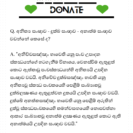
Q. අනිත්‍ය සංඥාව - දුක්ඛ සංඥාව - අනාත්ම සංඥාව
වඩන්නේ කෙසේ ද?
A. "අනිච්චසඤ්ඤං භාවෙති යනු පංච උපාදන
ස්කන්‍ධයන්ගේ හටගැනීම විනාශය, වෙනස්වීම ඇතුළත්
කොට ඇත්තාවූ පංචස්කන්‍ධයන්හි අනිත්‍යයි උපදින
සංඥාව වඩයි. අනිචේච දුක්‍ඛසඤ්ඤං භාවති යනු
අනිත්‍යවූ ස්කන්‍ධ පංචකයෙහි පෙළීම් සංඛ්‍යාතවූ
දුක්‍ඛලක්‍ෂණය ඇතුළත්වන දුකයයි උපදින සංඥාව වඩයි.
දුක්ඛේ අනත්තසඤ්ඤං භාවෙති යනු පෙළීම් අරුතින්
දුක්වූ ස්කන්‍ධපංචකයෙහි තමන්වසඟයෙහි නොපවත්නා
ආකාර සංඛ්‍යාතවූ අනාත්ම ලක්‍ෂණය ඇතුළත් කොට ඇති
අනාත්මයයි උපදින සංඥාව වඩයි."