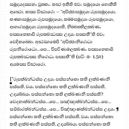
සමුදයදස‍්සනං වුත‍්තං. තත්‍ථ ඉතීති එවං සමුදයො හොතීති
අත්‍ථො. තස‍්ස විත්‍ථාරො – “අවිජ‍්ජාසමුදයා රූපසමුදයො,
තණ‍්හාසමුදයා රූපසමුදයො, කම‍්මසමුදයා රූපසමුදයො,
ආහාරසමුදයා රූපසමුදයොති, නිබ‍්බත‍්තිලක‍්ඛණං
පස‍්සන‍්තොපි රූපක‍්ඛන්‍ධස‍්ස උදයං පස‍්සතී”ති එවං
වෙදිතබ‍්බො. අත්‍ථඞ‍්ගමෙපි “අවිජ‍්ජානිරොධා
රූපනිරොධො…පෙ… විපරිණාමලක‍්ඛණං පස‍්සන‍්තොපි
රූපක‍්ඛන්‍ධස‍්ස නිරොධං පස‍්සතී”ති (පටි· ම· 1.50)
අයමස‍්ස විත්‍ථාරො.
[
"රූපක්ඛන්ධස්ස උදයං පස්සන්තො කති ලක්ඛණානි
පස්සති, වයං පස්සන්තො කති ලක්ඛණානි පස්සති,
උදයබ්බයං පස්සන්තො කති ලක්ඛණානි පස්සති?
වෙදනාක්ඛන්ධස්ස…පෙ… සඤ්ඤාක්ඛන්ධස්ස…පෙ…
සඞ්ඛාරක්ඛන්ධස්ස…පෙ… විඤ්ඤාණක්ඛන්ධස්ස උදයං ¶
පස්සන්තො කති ලක්ඛණානි පස්සති, වයං පස්සන්තො
කති ලක්ඛණානි පස්සති, උදයබ්බයං පස්සන්තො කති