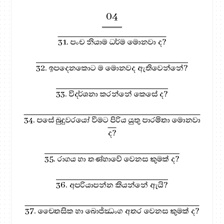
04
31. පංච නියාම ධර්ම මොනවා ද?
32. ඉපදෙනකොට ම මොනවද ඇතිවෙන්නේ?
33. විදර්ශනා කරන්නේ කෙසේ ද?
34. පසේ බුදුවරයෝ වීමට පිරිය යුතු පාරමිතා මොනවා
ද?
35. රාගය හා තණ්හාවේ වෙනස කුමක් ද?
36. අපරියාපන්න කියන්නේ ඇයි?
37. චෛතසික හා බොජ්ඣංග අතර වෙනස කුමක් ද?