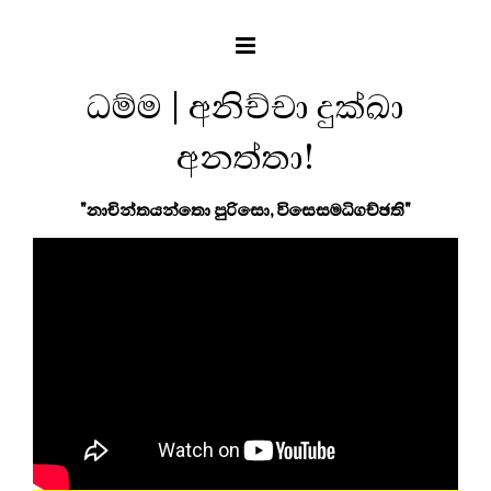
ධම්ම | අනිච්චා දුක්ඛා
අනත්තා!
"නාචින්තයන්තො පුරිසො, විසෙසමධිගච්ඡති"