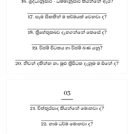
16. ශ්‍රද්ධානුසාරී - ධම්මානුසාරී කියන්නේ ඇයි?
17. සෑම සිතකින් ම කර්මයක් වෙනවා ද?
18. ත්‍රිහේතුකබව දැනගන්නේ කෙසේ ද?
19. විජම් පිටකය හා විජම් බණ යනු?
20. නිවන් දකින්න නං මුළු ත්‍රිපිටක දැනුම ම ඕනේ ද?
03
21. චිත්තුප්පාද කියන්නේ මොනවා ද?
22. නාම ධර්ම මොනවා ද?