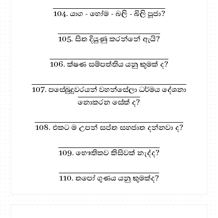
104. යාග - හෝම - බලි - බිලි පූජා?
105. සිත දියුණු කරන්නේ ඇයි?
106. ක්ෂණ සම්පත්තිය යනු කුමක් ද?
107. පසේබුදුවරයන් වහන්සේලා ධර්මය දේශනා
නොකරන සේක් ද?
108. එකට ම උපන් සප්ත සහජාත දන්නවා ද?
109. භෞතිකව කිසිවක් නැද්ද?
110. තපෝ ගුණය යනු කුමක්ද?