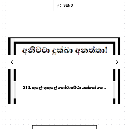
SEND
210. කුසල්-අකුසල් තෝරාබේරා ගන්නේ කෙ...