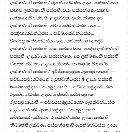
ලක්ඛණානි පස්සති? රූපක්ඛන්ධස්ස උදයං පස්සන්තො
පඤ්ච ලක්ඛණානි පස්සති, වයං පස්සන්තො පඤ්ච
ලක්ඛණානි පස්සති; උදයබ්බයං පස්සන්තො දස
ලක්ඛණානි පස්සති. වෙදනාක්ඛන්ධස්ස…පෙ…
සඤ්ඤාක්ඛන්ධස්ස… සඞ්ඛාරක්ඛන්ධස්ස…
විඤ්ඤාණක්ඛන්ධස්ස උදයං පස්සන්තො පඤ්ච
ලක්ඛණානි පස්සති, වයං පස්සන්තො පඤ්ච ලක්ඛණානි
පස්සති; උදයබ්බයං පස්සන්තො දස ලක්ඛණානි පස්සති.
රූපක්ඛන්ධස්ස උදයං පස්සන්තො කතමානි පඤ්ච
ලක්ඛණානි පස්සති? අවිජ්ජාසමුදයා රූපසමුදයොති –
පච්චයසමුදයට්ඨෙන රූපක්ඛන්ධස්ස ¶ උදයං පස්සති.
තණ්හාසමුදයා රූපසමුදයොති – පච්චයසමුදයට්ඨෙන
රූපක්ඛන්ධස්ස උදයං පස්සති. කම්මසමුදයා
රූපසමුදයොති – පච්චයසමුදයට්ඨෙන රූපක්ඛන්ධස්ස
උදයං පස්සති. ආහාරසමුදයා රූපසමුදයොති –
පච්චයසමුදයට්ඨෙන රූපක්ඛන්ධස්ස උදයං පස්සති.
නිබ්බත්තිලක්ඛණං පස්සන්තොපි රූපක්ඛන්ධස්ස උදයං