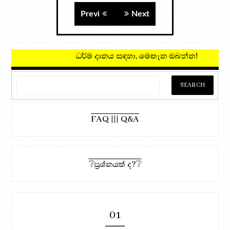
Previ
Next
ධර්ම දානය සඳහා, මෙතැන ඔබන්න!
FAQ ||| Q&A
❔ප්‍රශ්නයක් ද?❔
01