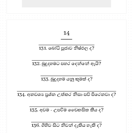
14
131. බෝධි පූජාව නිෂ්ඵල ද?
132. බුදුදහමට පහර දෙන්නේ ඇයි?
133. බුදුදහම යනු කුමක් ද?
134. අනවශ්‍ය ප්‍රශ්න උත්තර නිසා පව් පිරෙනවා ද?
135. අවම - උපරිම චෛතසික කීය ද?
136. ගිහිව සිට නිවන් දැකිය හැකි ද?