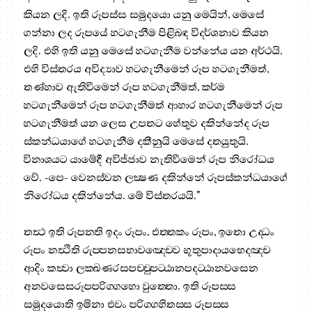
කියන ලදි. ඉති රූපස්ස සමුදයො යනු මෙයින්, මෙසේ
ගන්නා ලද රූපයේ හටගැනීම පිළිබඳ විදර්ශනාව කියන
ලදි. එහි ඉති යනු මෙසේ හටගැනීම වන්නේය යන අර්ථයි.
එහි විස්තරය අවිද්‍යාව හටගැනීමෙන් රූප හටගැනීමත්,
තණ්හාව ඇතිවීමෙන් රූප හටගැනීමත්, කර්ම
හටගැනීමෙන් රූප හටගැනීමත් ආහාර හටගැනීමෙන් රූප
හටගැනීමත් යන ලෙස උපතට හේතුව දකින්නේද රූප
ස්කන්ධයාගේ හටගැනීම දකීනුයි මෙසේ දතයුතුයි.
විනාශයට යාමේදී අවිජ්ජාව නැතිවීමෙන් රූප නිරෝධය
වේ. -පෙ- වෙනස්වන ලක්‍ෂණ දකින්නේ රූපස්කන්ධයාගේ
නිරෝධය දකින්නේය. මේ විස්තරයයි."
තත්‍ථ ඉති රූපන‍්ති ඉදං රූපං, එත‍්තකං රූපං, ඉතො උද‍්ධං
රූපං නත්‍ථීති රුප‍්පනසභාවඤ‍්චෙව භූතුපාදායභෙදඤ‍්ච
ආදිං කත්‍වා ලක‍්ඛණරසපච‍්චුපට‍්ඨානපදට‍්ඨානවසෙන
අනවසෙසරූපපරිග‍්ගහො වුත‍්තො. ඉති රූපස‍්ස
සමුදයොති ඉමිනා එවං පරිග‍්ගහිතස‍්ස රූපස‍්ස