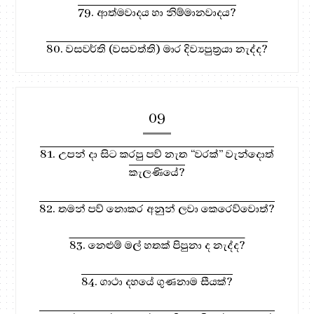
79. ආත්මවාදය හා නිම්මානවාදය?
80. වසවර්ති (වසවත්ති) මාර දිව්‍යපුත්‍රයා නැද්ද?
09
81. උපන් දා සිට කරපු පව් නැත “වරක්” වැන්දොත්
කැලණියේ?
82. තමන් පව් නොකර අනුන් ලවා කෙරෙව්වොත්?
83. නෙළුම් මල් හතක් පිපුනා ද නැද්ද?
84. ගාථා දහයේ ගුණනාම සීයක්?