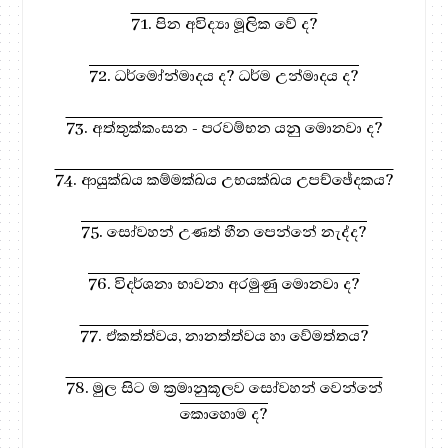
71. පින අවිද්‍යා මූලික වේ ද?
72. ධර්මෝන්මාදය ද? ධර්ම උන්මාදය ද?
73. අත්තුක්කංසන - පරවම්භන යනු මොනවා ද?
74. ආයුක්ඛය කම්මක්ඛය උභයක්ඛය උපච්ඡේදකය?
75. සෝවහන් උණත් හීන පෙන්නේ නැද්ද?
76. විදර්ශනා භාවනා අරමුණු මොනවා ද?
77. ඒකත්ත්වය, නානත්ත්වය හා වේමත්තය?
78. මුල සිට ම ක්‍රමානුකූලව සෝවහන් වෙන්නේ
කොහොම ද?