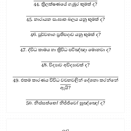
44. ත්‍රිලක්ෂණයේ ගැඹුර කුමක් ද?
45. නාරායන සංඝාත බලය යනු කුමක් ද?
46. පූර්වභාග ප්‍රතිපදාව යනු කුමක් ද?
47. ද්විධ කාමය හා ත්‍රිවිධ පරිඤ්ඤා මොනවා ද?
48. විද්‍යාව අවිද්‍යාවක් ද?
49. එකම කාරණය විවිධ වචනවලින් දේශනා කරන්නේ
ඇයි?
50. නිස්සත්තෝ නිජ්ජීවෝ සුඤ්ඤෝ ද?