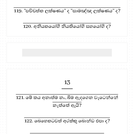
119. “පච්චත්ත ලක්ෂණය” ද “සාමඤ්ඤ ලක්ෂණය” ද?
120. අනියතයෝගි නියතියෝගි සහයෝගි ද?
13
121. මේ කය අනාත්ම නං, බිම ඇදගෙන වැටෙන්නේ
නැත්තේ ඇයි?
122. බෙහෙතටවත් අරක්කු බොන්ඩ එපා ද?