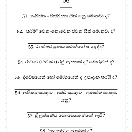
06
51. සංඛිත්ත - වික්ඛිත්ත සිත් යනු මොනවා ද?
52. “කර්ම” වෙන-නොවෙන ජවන සිත් මොනවා ද?
53. රහත්බව ප්‍රකාශ කරන්නේ ම නැද්ද?
54. රාවණ (රාවණා) රජු ඇත්තක් ද? බොරුවක් ද?
55. ද්වේෂයෙන් හෝ මෝහයෙන් ද උපාදාන කරයි ද?
56. අනිත්‍ය සංඥාව - දුක්ඛ සංඥාව - අනාත්ම සංඥාව
යනු?
57. ත්‍රිලක්ෂණය නොපෙනෙන්නේ ඇයි?
58. 'පාදුකාව' යනු කුමක් ද?