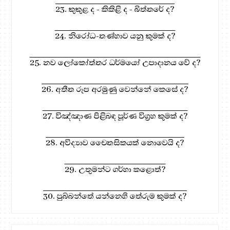
23. කුකුළ ද - කිකිළි ද - බිත්තරේ ද?
24. නිරෝධ-තණ්හාව යනු කුමක් ද?
25. නව ලෝකෝත්තර ධර්මයෝ උපාදානය වේ ද?
26. අතීත රූප අරමුණු වෙන්නේ කෙසේ ද?
27. විඤ්ඤාණ පිළිබඳ පූර්ණ විග්‍රහ කුමක් ද?
28. අවිද්‍යාව චෛතසිකයක් නොවෙයි ද?
29. උතුමන්ට ගර්හා කළොත්?
30. පුබ්බන්තේ යන්නෙහි තේරුම කුමක් ද?