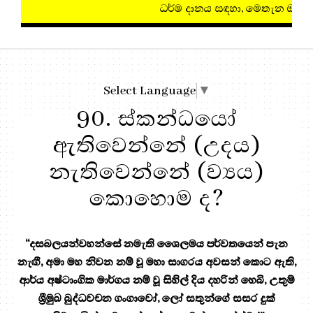
ධර්ම දානය සඳහා, මෙතැන ඔබන්න!
Select Language
▼
90. ස්කන්ධයෝ
ඇතිවෙන්නේ (උදය)
නැතිවෙන්නේ (ව්‍යය)
කොහොම ද?
“දසබලයන්වහන්සේ නමැති ශෛලමය පර්වතයෙන් පැන
නැඟී, අමා මහ නිවන නම් වූ මහා සාගරය අවසන් කොට ඇති,
ආර්ය අෂ්ටාංගික මාර්ගය නම් වූ සිහිල් දිය දහරින් හෙබි, උතුම්
ශ්‍රීමුඛ බුද්ධවචන ගංගාවෝ, ලෝ සතුන්ගේ සසර දුක්