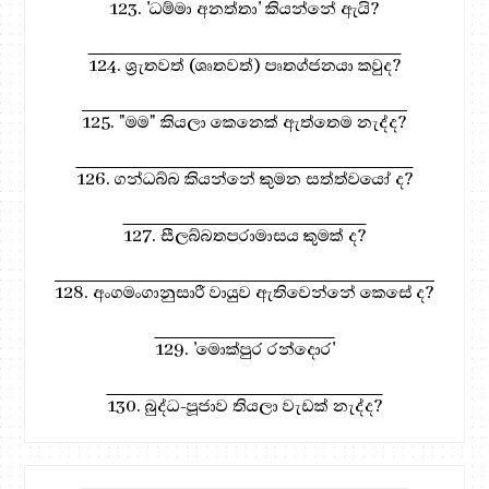
123. 'ධම්මා අනත්තා' කියන්නේ ඇයි?
124. ශ්‍රැතවත් (ශෘතවත්) පෘතග්ජනයා කවුද?
125. "මම" කියලා කෙනෙක් ඇත්තෙම නැද්ද?
126. ගන්ධබ්බ කියන්නේ කුමන සත්ත්වයෝ ද?
127. සීලබ්බතපරාමාසය කුමක් ද?
128. අංගමංගානුසාරී වායුව ඇතිවෙන්නේ කෙසේ ද?
129. 'මොක්පුර රන්දොර'
130. බුද්ධ-පූජාව තියලා වැඩක් නැද්ද?