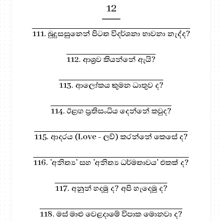
12
111. බුදුසසුනෙන් පිටත විදර්ශනා භාවනා නැද්ද?
112. ආශ්‍රව කියන්නේ ඇයි?
113. ආලෝකය කුමන ධාතුව ද?
114. ඊළඟ ප්‍රතිසංධිය දෙන්නේ කවුද?
115. ආදරය (Love - ලව්) කරන්නේ කෙසේ ද?
116. 'අනිත්‍ය' සහ 'අනිත්‍ය ධර්මතාවය' එකක් ද?
117. අනුන් හදමු ද? අපි හැදෙමු ද?
118. මස් මාළු වෙළදාමේ විපාක මොනවා ද?