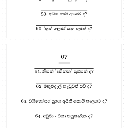
59. අධික කාම ආශාව ද?
60. 'තුන් ලොව' යනු කුමක් ද?
07
61. නිවන් "දකින්න" පුළුවන් ද?
62. මකුළුදැල් කැඩුවත් පව් ද?
63. ඩයිනෝසර යුගය අයිති කොයි කාලයට ද?
64. අටුවා - ටීකා පසුකාලීන ද?