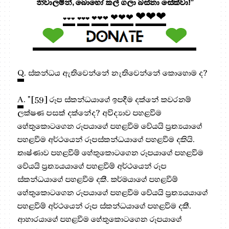
නිවාලමින්, බොහෝ කල් ගලා බස්නා සේක්වා!”
❤❤❤
❤❤❤
❤❤❤
❤❤❤
❤❤❤
Q
. ස්කන්ධය ඇතිවෙන්නේ නැතිවෙන්නේ කොහොම ද?
A
. "[59] රූප ස්කන්ධයාගේ ඉපදීම දක්නේ කවරනම්
ලක්ෂණ පසක් දක්නේද? අවිද්‍යාව පහළවීම
හේතුකොටගෙන රූපයාගේ පහළවීම වේයයි ප්‍රත්‍යයාගේ
පහළවීම අර්ථයෙන් රූපස්කන්ධයාගේ පහළවීම දකියි.
තෘෂ්ණාව පහළවීම් හේතුකොටගෙන රූපයාගේ පහළවීම
වේයයි ප්‍රත්‍යයයාගේ පහළවීම් අර්ථයෙන් රූප
ස්කන්ධයාගේ පහළවීම දකී. කර්මයාගේ පහළවීම්
හේතුකොටගෙන රූපයාගේ පහළවීම වේයයි ප්‍රත්‍යයයාගේ
පහළවීම් අර්ථයෙන් රූප ස්කන්ධයාගේ පහළවීම දකී.
ආහාරයාගේ පහළවීම හේතුකොටගෙන රූපයාගේ