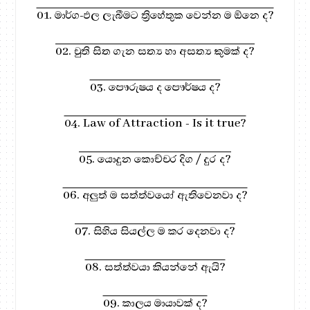
01. මාර්ග-ඵල ලැබීමට ත්‍රිහේතුක වෙන්න ම ඕනෙ ද?
02. චුති සිත ගැන සත්‍ය හා අසත්‍ය කුමක් ද?
03. පෞරුෂය ද පෞර්ෂය ද?
04. Law of Attraction - Is it true?
05. යොදුන කොච්චර දිග / දුර ද?
06. අලුත් ම සත්ත්වයෝ ඇතිවෙනවා ද?
07. සිහිය සියල්ල ම කර දෙනවා ද?
08. සත්ත්වයා කියන්නේ ඇයි?
09. කාලය මායාවක් ද?