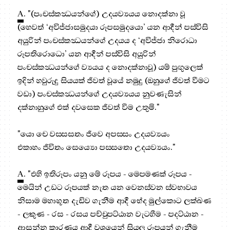
A
. "(පංචස්කන්‍ධයන්ගේ) උදයව්‍යයය නොදක්නා වූ
(හෙවත් ‘අවිජ්ජාසමුදයා රූපසමුදයො’ යන ආදීන් පස්විසි
අයුරින් පංචස්කන්‍ධයන්ගේ උදයය ද ‘අවිජ්ජා නිරොධා
රූපතිරොධො’ යන ආදීන් පස්විසි අයුරින්
පංචස්කන්‍ධයන්ගේ ව්‍යයය ද නොදක්නාවූ) යම් පුඟුලෙක්
ඉදින් හවුරුදු සියයක් ජීවත් වූයේ නමුදු (ඔහුගේ ජීවත් වීමට
වඩා) පංචස්කන්‍ධයන්ගේ උදයව්‍යයය නුවණැසින්
දක්නාහුගේ එක් දවසෙක ජීවත් වීම උතුමි."
"යො චෙ වස‍්සසතං ජීවෙ අපස‍්සං උදයව්‍යයං
එකාහං ජීවිතං සෙය්‍යො පස‍්සතො උදයව්‍යයං."
A
. "එහි ඉතිරූපං යනු මේ රූපය - මෙපමණක් රූපය -
මෙයින් උඩට රූපයක් නැත යන වෙනස්වන ස්වභාවය
නිසාම මහාභූත දැඩිව ගැනීම ආදී භේද මුල්කොට ලක්ඛණ
- ලකුණ - රස - රසය පච්චුපට්ඨාන වැටහීම - පදට්ඨාන -
ආසන්න කාරණය ආදී වශයෙන් සියලු රූපයන් ගැනීම