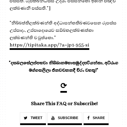
පස්සති. රූපක්ඛන්ධස්ස උදයං පස්සන්තො ඉමානි පඤ්ච
ලක්ඛණානි පස්සති."]
"නිබ්බත්තිලක්ඛණන්ති අද්ධාසන්තතිඛණවසෙන රූපස්ස
උප්පාදං, උප්පාදොයෙව සඞ්ඛතලක්ඛණත්තා
ලක්ඛණන්ති ච වුත්තො."
https://tipitaka.app/?a=jp1-955-si
"දසබලසේලප්පභවා නිබ්බානමහාසමුද්දපරියන්තා, අට්ඨංග
මග්ගසලිලා ජිනවචනනදී චිරං වහතූ!"
⟳
Share This FAQ or Subscribe!
TWEET
SUBSCRIBE
SHARE