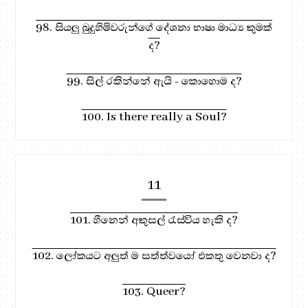
98. සියලු බුදුහිමිවරුන්ගේ දේශනා භාෂා මාධ්‍ය කුමක්
ද?
99. සිල් රකින්නේ ඇයි - කොහොම ද?
100. Is there really a Soul?
11
101. හීනෙන් අකුසල් රැස්විය හැකි ද?
102. ලෝකයට අලුත් ම සත්ත්වයෝ එකතු වෙනවා ද?
103. Queer?