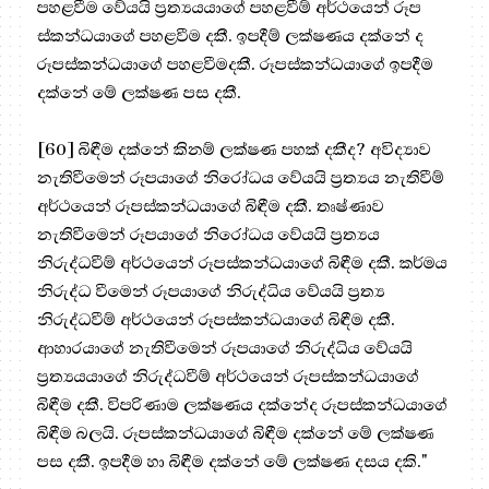
පහළවීම වේයයි ප්‍රත්‍යයයාගේ පහළවීම් අර්ථයෙන් රූප
ස්කන්ධයාගේ පහළවීම දකී. ඉපදීම් ලක්ෂණය දක්නේ ද
රූපස්කන්ධයාගේ පහළවීමදකී. රූපස්කන්ධයාගේ ඉපදීම
දක්නේ මේ ලක්ෂණ පස දකී.
[60] බිඳීම දක්නේ කිනම් ලක්ෂණ පහක් දකීද? අවිද්‍යාව
නැතිවීමෙන් රූපයාගේ නිරෝධය වේයයි ප්‍රත්‍යය නැතිවීම්
අර්ථයෙන් රූපස්කන්ධයාගේ බිඳීම දකී. තෘෂ්ණාව
නැතිවීමෙන් රූපයාගේ නිරෝධය වේයයි ප්‍රත්‍යය
නිරුද්ධවීම් අර්ථයෙන් රූපස්කන්ධයාගේ බිඳීම දකී. කර්මය
නිරුද්ධ වීමෙන් රූපයාගේ නිරුද්ධිය වේයයි ප්‍රත්‍ය
නිරුද්ධවීම් අර්ථයෙන් රූපස්කන්ධයාගේ බිඳීම දකී.
ආහාරයාගේ නැතිවීමෙන් රූපයාගේ නිරුද්ධිය වේයයි
ප්‍රත්‍යයයාගේ නිරුද්ධවීම් අර්ථයෙන් රූපස්කන්ධයාගේ
බිඳීම දකී. විපරිණාම ලක්ෂණය දක්නේද රූපස්කන්ධයාගේ
බිඳීම බලයි. රූපස්කන්ධයාගේ බිඳීම දක්නේ මේ ලක්ෂණ
පස දකී. ඉපදීම හා බිඳීම දක්නේ මේ ලක්ෂණ දසය දකි."