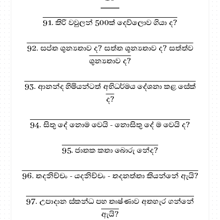
91. කිරි වවුලන් 500ක් දෙව්ලොව ගියා ද?
92. සප්ත ශුන්‍යතාව ද? සත්ත ශූන්‍යතාව ද? සත්ත්ව
ශුන්‍යතාව ද?
93. ආනන්ද හිමියන්ටත් අභිධර්මය දේශනා කළ සේක්
ද?
94. සිතු දේ නොම වෙයි - නොසිතු දේ ම වෙයි ද?
95. ජාතක කතා බොරු නේද?
96. තදනිච්චං - යදනිච්චං - තදනත්තා කියන්නේ ඇයි?
97. උපාදාන ස්කන්ධ පහ තෘෂ්ණාව අතහැර ගන්නේ
ඇයි?