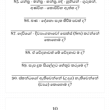
85. යන්ත්‍ර - මන්ත්‍ර - තන්ත්‍ර, හදි - හූනියන් - ගුරුකන්,
අණවින - කොඩිවින ඇත්ත ද?
86. බණ - දේශනා සැක කිරීම පවක් ද?
87. දෙවියෝ - දිව්‍යාංගනාවෝ සෙක්ස් (Sex) කරන්නේ
කොහොම ද?
88. ඒ වේදනාවත් මේ වේදනාව ම ද?
89. සැප දුක සියල්ලට හේතුව කරුමෙ ද?
90. ස්කන්ධයෝ ඇතිවෙන්නේ (උදය) නැතිවෙන්නේ
(ව්‍යය) කොහොම ද?
10