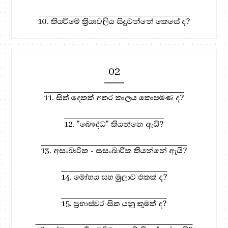
10. කියවීමේ ක්‍රියාවලිය සිදුවන්නේ කෙසේ ද?
02
11. සිත් දෙකක් අතර කාලය කොපමණ ද?
12. "බෞද්ධ" කියන්නෙ ඇයි?
13. අසංඛාරික - සසංඛාරික කියන්නේ ඇයි?
14. මෝහය සහ මුලාව එකක් ද?
15. ප්‍රභාස්වර සිත යනු කුමක් ද?