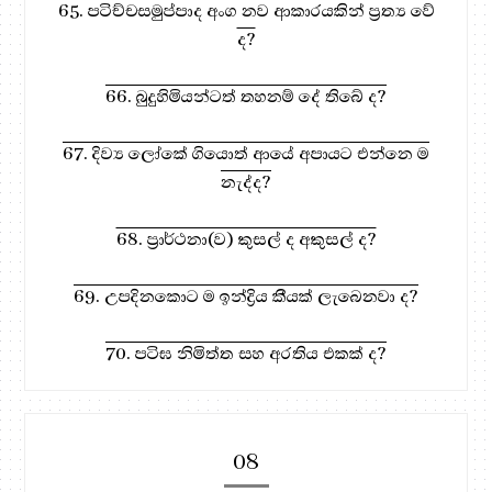
65. පටිච්චසමුප්පාද අංග නව ආකාරයකින් ප්‍රත්‍ය වේ
ද?
66. බුදුහිමියන්ටත් තහනම් දේ තිබේ ද?
67. දිව්‍ය ලෝකේ ගියොත් ආයේ අපායට එන්නෙ ම
නැද්ද?
68. ප්‍රාර්ථනා(ව) කුසල් ද අකුසල් ද?
69. උපදිනකොට ම ඉන්ද්‍රිය කීයක් ලැබෙනවා ද?
70. පටිඝ නිමිත්ත සහ අරතිය එකක් ද?
08