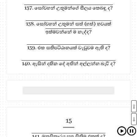
137. සෝවහන් උතුමන්ගේ සීලය කෙබඳු ද?
138. සෝවහන් උතුමන් සත් (හත්) භවයක්
ඉක්මවන්නේ ම නැද්ද?
139. එක සතිපට්ඨානයක් වැඩුවම ඇති ද?
140. ඇසින් දකින දේ අතින් අල්ලන්න බැරි ද?
15
141. මනසිකාරය සහ සිතිම එකක් ද?