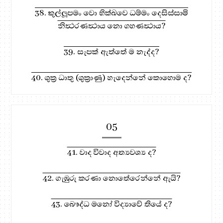
38. කුල්ලූපමං වො භික්‍ඛවෙ ධම්මං දෙසිස්සාමි
නිත්‍ථරණත්‍ථාය නො ගහණත්‍ථාය?
39. සැපක් ඇත්තේ ම නැද්ද?
40. ශුක්‍ර ධාතු (ශුක්‍රාණු) හැදෙන්නේ කොහොම ද?
05
41. වාද විවාද අත්‍යවශ්‍ය ද?
42. ගැඹුරු කරණා නොතේරෙන්නේ ඇයි?
43. බෞද්ධ මනෝ විද්‍යාවේ තියේ ද?