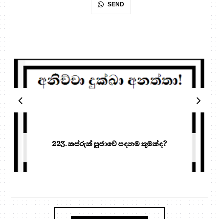
SEND
223. කප්රුක් පූජාවේ පදනම කුමක්ද?