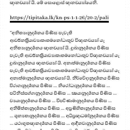
ඥානචර්‍ය්‍යා යි. මේ සොළොස් ඥානචර්‍ය්‍යායෙනි.
https://tipitaka.lk/kn-ps-1-1-26/20-2/pali
“අනිත්‍යානුදර්‍ශනය පිණිස පැවැති
ආවර්‍ජනක්‍රියාව්‍යාකෘතමනෝධාතුව විඥානචර්‍ය්‍යා යැ
අනිත්‍යානුදර්‍ශනය ඥානචර්‍ය්‍යා යි. දුඃඛානුදර්‍ශනය පිණිස
පැවැති ආවර්‍ජනක්‍රියාව්‍යාකෘතමනෝධාතුව විඥානචර්‍ය්‍යා යැ
දුඃඛානුදර්‍ශනය ඥානචර්‍ය්‍යා යි. අනාත්මානුදර්‍ශනය පිණිස
පැවැති ආවර්‍ජනක්‍රියාව්‍යාකෘතමනෝධාතුව විඥානචර්‍ය්‍යා යැ
අනාත්මානුදර්‍ශනය ඥානචර්‍ය්‍යා යි. නිර්වේදානුදර්‍ශනය පිණිස
විරාගානුදර්‍ශනය පිණිස ... නිරෝධානුදර්‍ශනය පිණිස ...
පටිනිස්සග්ගානුදර්‍ශනය පිණිස ... ක්‍ෂයානුදර්‍ශනය පිණිස ...
ව්‍යයානුදර්‍ශනය පිණිස ... විපරිණාමානුදර්‍ශනය පිණිස …
අනිමිත්තානුදර්‍ශනය පිණිස ... අප්‍රණිහිතානුදර්‍ශනය පිණිස
... ශූන්‍යතානුදර්‍ශනය පිණිස ... අධිප්‍රඥාධර්‍මානුදර්‍ශනය පිණිස
… යථාභූතඥානදර්‍ශනය පිණිස ... ආදීනවානුදර්‍ශනය පිණිස