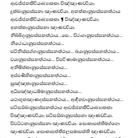
ආවජ්ජනකිරියාබ්‍යාකතා විඤ්ඤාණචරියා;
දුක්ඛානුපස්සනා ඤාණචරියා. අනත්තානුපස්සනත්ථාය
ආවජ්ජනකිරියාබ්‍යාකතා ¶ විඤ්ඤාණචරියා;
අනත්තානුපස්සනා ඤාණචරියා.
නිබ්බිදානුපස්සනත්ථාය…පෙ… විරාගානුපස්සනත්ථාය…
නිරොධානුපස්සනත්ථාය…
පටිනිස්සග්ගානුපස්සනත්ථාය… ඛයානුපස්සනත්ථාය…
වයානුපස්සනත්ථාය… විපරිණාමානුපස්සනත්ථාය…
අනිමිත්තානුපස්සනත්ථාය…
අප්පණිහිතානුපස්සනත්ථාය…
සුඤ්ඤතානුපස්සනත්ථාය…
අධිපඤ්ඤාධම්මානුපස්සනත්ථාය…
යථාභූතඤාණදස්සනත්ථාය… ආදීනවානුපස්සනත්ථාය…
පටිසඞ්ඛානුපස්සනත්ථාය ආවජ්ජනකිරියාබ්‍යාකතා
විඤ්ඤාණචරියා; පටිසඞ්ඛානුපස්සනා ඤාණචරියා.
විවට්ටනානුපස්සනා ඤාණචරියා. සොතාපත්තිමග්ගො
ඤාණචරියා. සොතාපත්තිඵලසමාපත්ති ඤාණචරියා.