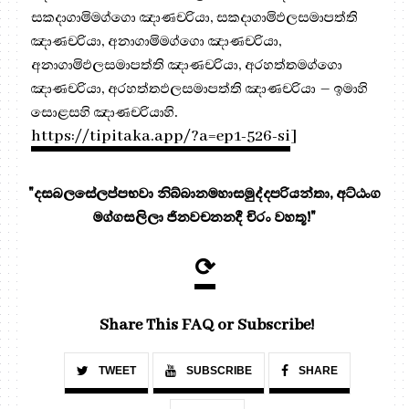
සකදාගාමිමග්ගො ඤාණචරියා, සකදාගාමිඵලසමාපත්ති
ඤාණචරියා, අනාගාමිමග්ගො ඤාණචරියා,
අනාගාමිඵලසමාපත්ති ඤාණචරියා, අරහත්තමග්ගො
ඤාණචරියා, අරහත්තඵලසමාපත්ති ඤාණචරියා – ඉමාහි
සොළසහි ඤාණචරියාහි.
https://tipitaka.app/?a=ep1-526-si
]
"දසබලසේලප්පභවා නිබ්බානමහාසමුද්දපරියන්තා, අට්ඨංග
මග්ගසලිලා ජිනවචනනදී චිරං වහතූ!"
⟳
Share This FAQ or Subscribe!
TWEET
SUBSCRIBE
SHARE