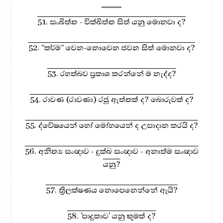
51. සංඛිත්ත - වික්ඛිත්ත සිත් යනු මොනවා ද?
52. “කර්ම” වෙන-නොවෙන ජවන සිත් මොනවා ද?
53. රහත්බව ප්‍රකාශ කරන්නේ ම නැද්ද?
54. රාවණ (රාවණා) රජු ඇත්තක් ද? බොරුවක් ද?
55. ද්වේෂයෙන් හෝ මෝහයෙන් ද උපාදාන කරයි ද?
56. අනිත්‍ය සංඥාව - දුක්ඛ සංඥාව - අනාත්ම සංඥාව
යනු?
57. ත්‍රිලක්ෂණය නොපෙනෙන්නේ ඇයි?
58. 'පාදුකාව' යනු කුමක් ද?