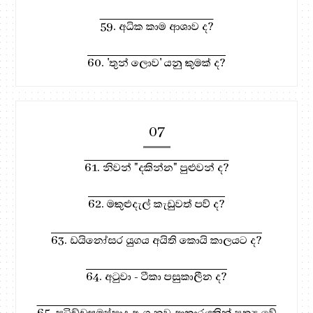
59. අධික කාම ආශාව ද?
60. 'තුන් ලොව' යනු කුමක් ද?
07
61. නිවන් "දකින්න" පුළුවන් ද?
62. මකුළුදැල් කැඩුවත් පව් ද?
63. ඩයිනෝසර යුගය අයිති කොයි කාලයට ද?
64. අටුවා - ටීකා පසුකාලීන ද?
65. පටිච්චසමුප්පාද අංග නව ආකාරයකින් ප්‍රත්‍ය වේ