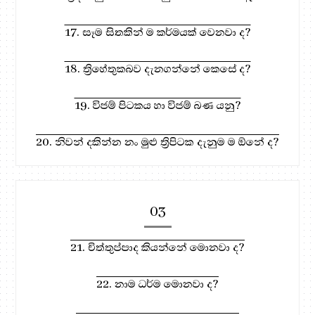
17. සෑම සිතකින් ම කර්මයක් වෙනවා ද?
18. ත්‍රිහේතුකබව දැනගන්නේ කෙසේ ද?
19. විජම් පිටකය හා විජම් බණ යනු?
20. නිවන් දකින්න නං මුළු ත්‍රිපිටක දැනුම ම ඕනේ ද?
03
21. චිත්තුප්පාද කියන්නේ මොනවා ද?
22. නාම ධර්ම මොනවා ද?