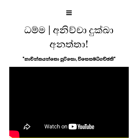
ධම්ම | අනිච්චා දුක්ඛා
අනත්තා!
"නාචින්තයන්තො පුරිසො, විසෙසමධිගච්ඡති"