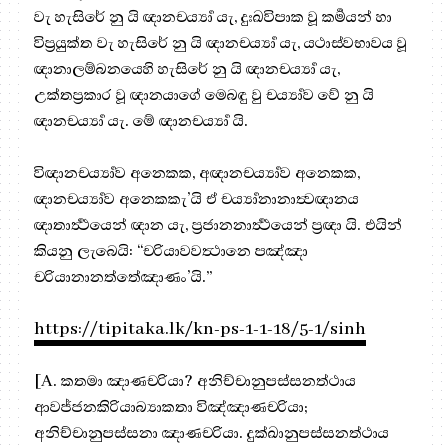
වැ හැසිරේ නු යි ඥානචර්‍ය්‍යා යැ, දුඃඛවිපාක වූ කර්‍මයන් හා
විප්‍රයුක්ත වැ හැසිරේ නු යි ඥානචර්‍ය්‍යා යැ, යථාස්වභාවය වූ
ඥානාලම්බනයෙහි හැසිරේ නු යි ඥානචර්‍ය්‍යා යැ,
උක්තප්‍රකාර වූ ඥානයාගේ මෙබඳු වු චර්‍ය්‍යාව වේ නු යි
ඥානචර්‍ය්‍යා යැ. මේ ඥානචර්‍ය්‍යා යි.
විඥානචර්‍ය්‍යාව අනෙකක, අඥානචර්‍ය්‍යාව අනෙකක,
ඥානචර්‍ය්‍යාව අනෙකකැ’යි ඒ චර්‍ය්‍යානානාත්‍වඥානය
ඥාතාර්‍ත්‍ථයෙන් ඥාන යැ, ප්‍රජානනාර්‍ත්‍ථයෙන් ප්‍රඥා යි. එයින්
කියනු ලැබෙයි: “චරියාවවත්‍ථානෙ පඤ්ඤා
චරියානානත්තේඤාණං’යි.”
https://tipitaka.lk/kn-ps-1-1-18/5-1/sinh
[A. කතමා ඤාණචරියා? අනිච්චානුපස්සනත්ථාය
ආවජ්ජනකිරියාබ්‍යාකතා විඤ්ඤාණචරියා;
අනිච්චානුපස්සනා ඤාණචරියා. දුක්ඛානුපස්සනත්ථාය