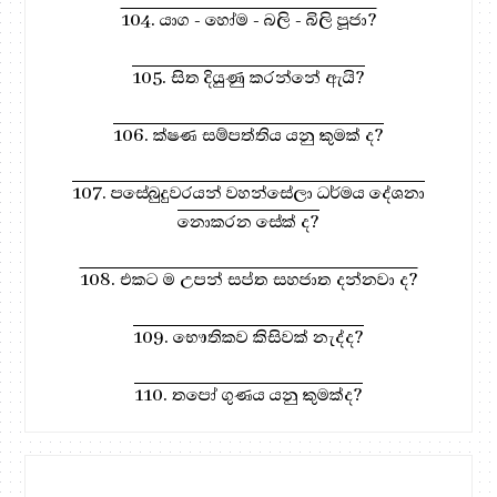
104. යාග - හෝම - බලි - බිලි පූජා?
105. සිත දියුණු කරන්නේ ඇයි?
106. ක්ෂණ සම්පත්තිය යනු කුමක් ද?
107. පසේබුදුවරයන් වහන්සේලා ධර්මය දේශනා
නොකරන සේක් ද?
108. එකට ම උපන් සප්ත සහජාත දන්නවා ද?
109. භෞතිකව කිසිවක් නැද්ද?
110. තපෝ ගුණය යනු කුමක්ද?