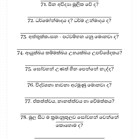
71. පින අවිද්‍යා මූලික වේ ද?
72. ධර්මෝන්මාදය ද? ධර්ම උන්මාදය ද?
73. අත්තුක්කංසන - පරවම්භන යනු මොනවා ද?
74. ආයුක්ඛය කම්මක්ඛය උභයක්ඛය උපච්ඡේදකය?
75. සෝවහන් උණත් හීන පෙන්නේ නැද්ද?
76. විදර්ශනා භාවනා අරමුණු මොනවා ද?
77. ඒකත්ත්වය, නානත්ත්වය හා වේමත්තය?
78. මුල සිට ම ක්‍රමානුකූලව සෝවහන් වෙන්නේ
කොහොම ද?