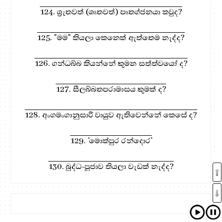
124. ශ්‍රැතවත් (ශෘතවත්) පෘතග්ජනයා කවුද?
125. "මම" කියලා කෙනෙක් ඇත්තෙම නැද්ද?
126. ගන්ධබ්බ කියන්නේ කුමන සත්ත්වයෝ ද?
127. සීලබ්බතපරාමාසය කුමක් ද?
128. අංගමංගානුසාරී වායුව ඇතිවෙන්නේ කෙසේ ද?
129. 'මොක්පුර රන්දොර'
130. බුද්ධ-පූජාව තියලා වැඩක් නැද්ද?