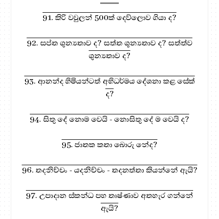
91. කිරි වවුලන් 500ක් දෙව්ලොව ගියා ද?
92. සප්ත ශුන්‍යතාව ද? සත්ත ශූන්‍යතාව ද? සත්ත්ව
ශුන්‍යතාව ද?
93. ආනන්ද හිමියන්ටත් අභිධර්මය දේශනා කළ සේක්
ද?
94. සිතු දේ නොම වෙයි - නොසිතු දේ ම වෙයි ද?
95. ජාතක කතා බොරු නේද?
96. තදනිච්චං - යදනිච්චං - තදනත්තා කියන්නේ ඇයි?
97. උපාදාන ස්කන්ධ පහ තෘෂ්ණාව අතහැර ගන්නේ
ඇයි?