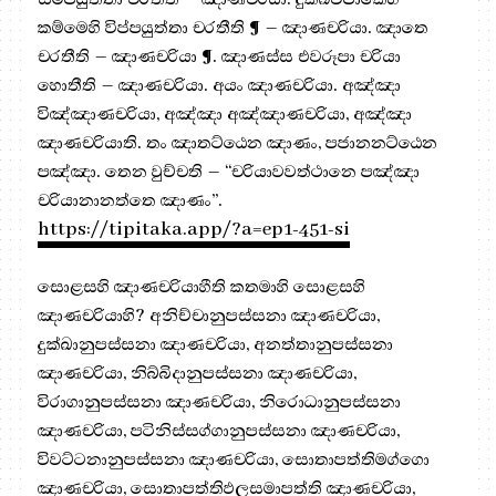
කම්මෙහි විප්පයුත්තා චරතීති ¶ – ඤාණචරියා. ඤාතෙ
චරතීති – ඤාණචරියා ¶. ඤාණස්ස එවරූපා චරියා
හොතීති – ඤාණචරියා. අයං ඤාණචරියා. අඤ්ඤා
විඤ්ඤාණචරියා, අඤ්ඤා අඤ්ඤාණචරියා, අඤ්ඤා
ඤාණචරියාති. තං ඤාතට්ඨෙන ඤාණං, පජානනට්ඨෙන
පඤ්ඤා. තෙන වුච්චති – “චරියාවවත්ථානෙ පඤ්ඤා
චරියානානත්තෙ ඤාණං”.
https://tipitaka.app/?a=ep1-451-si
සොළසහි ඤාණචරියාහීති කතමාහි සොළසහි
ඤාණචරියාහි? අනිච්චානුපස්සනා ඤාණචරියා,
දුක්ඛානුපස්සනා ඤාණචරියා, අනත්තානුපස්සනා
ඤාණචරියා, නිබ්බිදානුපස්සනා ඤාණචරියා,
විරාගානුපස්සනා ඤාණචරියා, නිරොධානුපස්සනා
ඤාණචරියා, පටිනිස්සග්ගානුපස්සනා ඤාණචරියා,
විවට්ටනානුපස්සනා ඤාණචරියා, සොතාපත්තිමග්ගො
ඤාණචරියා, සොතාපත්තිඵලසමාපත්ති ඤාණචරියා,