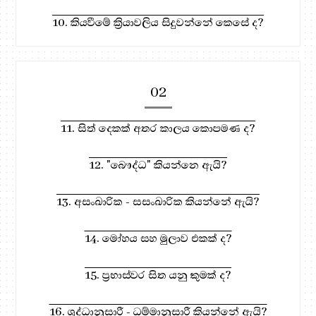
10. කියවීමේ ක්‍රියාවලිය සිදුවන්නේ කෙසේ ද?
02
11. සිත් දෙකක් අතර කාලය කොපමණ ද?
12. "බෞද්ධ" කියන්නෙ ඇයි?
13. අසංඛාරික - සසංඛාරික කියන්නේ ඇයි?
14. මෝහය සහ මුලාව එකක් ද?
15. ප්‍රභාස්වර සිත යනු කුමක් ද?
16. ශ්‍රද්ධානුසාරී - ධම්මානුසාරී කියන්නේ ඇයි?