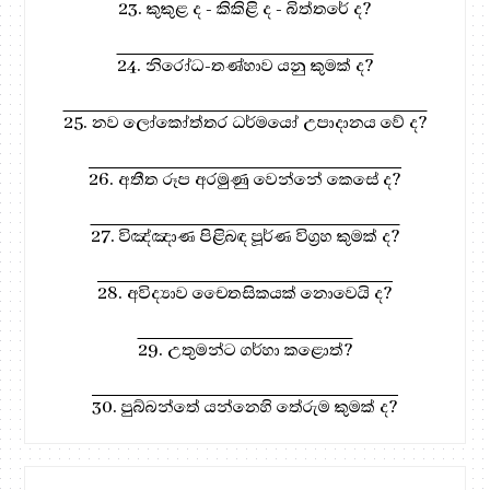
23. කුකුළ ද - කිකිළි ද - බිත්තරේ ද?
24. නිරෝධ-තණ්හාව යනු කුමක් ද?
25. නව ලෝකෝත්තර ධර්මයෝ උපාදානය වේ ද?
26. අතීත රූප අරමුණු වෙන්නේ කෙසේ ද?
27. විඤ්ඤාණ පිළිබඳ පූර්ණ විග්‍රහ කුමක් ද?
28. අවිද්‍යාව චෛතසිකයක් නොවෙයි ද?
29. උතුමන්ට ගර්හා කළොත්?
30. පුබ්බන්තේ යන්නෙහි තේරුම කුමක් ද?