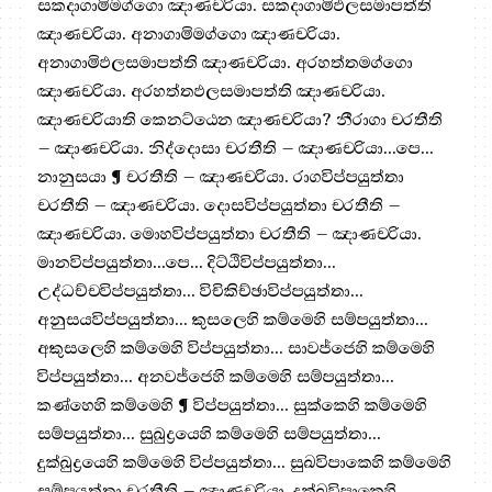
සකදාගාමිමග්ගො ඤාණචරියා. සකදාගාමිඵලසමාපත්ති
ඤාණචරියා. අනාගාමිමග්ගො ඤාණචරියා.
අනාගාමිඵලසමාපත්ති ඤාණචරියා. අරහත්තමග්ගො
ඤාණචරියා. අරහත්තඵලසමාපත්ති ඤාණචරියා.
ඤාණචරියාති කෙනට්ඨෙන ඤාණචරියා? නීරාගා චරතීති
– ඤාණචරියා. නිද්දොසා චරතීති – ඤාණචරියා…පෙ…
නානුසයා ¶ චරතීති – ඤාණචරියා. රාගවිප්පයුත්තා
චරතීති – ඤාණචරියා. දොසවිප්පයුත්තා චරතීති –
ඤාණචරියා. මොහවිප්පයුත්තා චරතීති – ඤාණචරියා.
මානවිප්පයුත්තා…පෙ… දිට්ඨිවිප්පයුත්තා…
උද්ධච්චවිප්පයුත්තා… විචිකිච්ඡාවිප්පයුත්තා…
අනුසයවිප්පයුත්තා… කුසලෙහි කම්මෙහි සම්පයුත්තා…
අකුසලෙහි කම්මෙහි විප්පයුත්තා… සාවජ්ජෙහි කම්මෙහි
විප්පයුත්තා… අනවජ්ජෙහි කම්මෙහි සම්පයුත්තා…
කණ්හෙහි කම්මෙහි ¶ විප්පයුත්තා… සුක්කෙහි කම්මෙහි
සම්පයුත්තා… සුඛුද්‍රයෙහි කම්මෙහි සම්පයුත්තා…
දුක්ඛුද්‍රයෙහි කම්මෙහි විප්පයුත්තා… සුඛවිපාකෙහි කම්මෙහි
සම්පයුත්තා චරතීති – ඤාණචරියා. දුක්ඛවිපාකෙහි