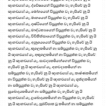
ඥානචර්‍ය්‍යා යැ, ද්වේෂයෙන් විප්‍රයුක්ත වැ හැසිරේ නු යි
ඥානචර්‍ය්‍යා යැ, මෝහයෙන් විප්‍රයුක්ත වැ හැසිරේ නු යි
ඥානචර්‍ය්‍යා යැ, මානයෙන් විප්‍රයුක්ත වැ හැසිරේ නු යි
ඥානචර්‍ය්‍යා යැ, දෘෂ්ටියෙන් විප්‍රයුක්ත වැ හැසිරේ නු යි
ඥානචර්‍ය්‍යා යැ, ඖද්ධත්‍යයෙන් විප්‍රයුක්ත වැ හැසිරේ නු යි
ඥානචර්‍ය්‍යා යැ, විචිකිත්සායෙන් විප්‍රයුක්ත වැ හැසිරේ නු යි
ඥානචර්‍ය්‍යා යැ, අනුශයයෙන් විප්‍රයුක්ත වැ හැසිරේ නු යි
ඥානචර්‍ය්‍යා යැ, කුශලකර්‍මයන් හා සම්ප්‍රයුක්ත වැ හැසිරේ නු
යි ඥානචර්‍ය්‍යා යැ, අකුශලකර්‍මයන් හා විප්‍රයුක්ත වැ හැසිරේ
නු යි ඥානචර්‍ය්‍යා යැ, සාවද්‍යකර්‍මයන්ගෙන් විප්‍රයුක්ත වැ
හැසිරේ නු යි ඥානචර්‍ය්‍යා යැ, අනවද්‍යකර්‍මයන් හා
සම්ප්‍රයුක්ත වැ හැසිරේ නු යි ඥානචර්‍ය්‍යා යැ, කෘෂ්ණකර්‍මයන්
හා විප්‍රයුක්ත වැ හැසිරේ නු යි ඥානචර්‍ය්‍යා යැ ශුක්ලකර්‍මයන්
හා සම්ප්‍රයුක්ත වැ හැසිරේ නු යි ඥානචර්‍ය්‍යා යැ,
සුඛොදයකර්‍මයන් හා සම්ප්‍රයුක්ත වැ හැසිරේ නු යි
ඥානචර්‍ය්‍යා යැ, දුඃඛොදයකර්‍මයන් හා විප්‍රයුක්ත වැ හැසිරේ
නු යි ඥානචර්‍ය්‍යා යැ, සුඛවිපාක වූ කර්‍මයන් හා සම්ප්‍රයුක්ත