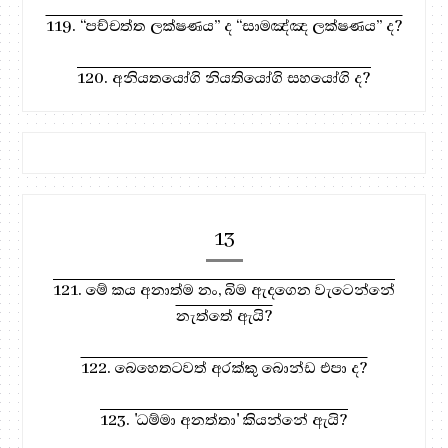
119. “පච්චත්ත ලක්ෂණය” ද “සාමඤ්ඤ ලක්ෂණය” ද?
120. අනියතයෝගි නියතියෝගි සහයෝගි ද?
13
121. මේ කය අනාත්ම නං, බිම ඇදගෙන වැටෙන්නේ
නැත්තේ ඇයි?
122. බෙහෙතටවත් අරක්කු බොන්ඩ එපා ද?
123. 'ධම්මා අනත්තා' කියන්නේ ඇයි?