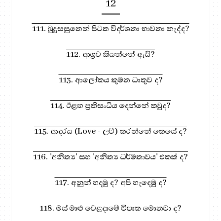
12
111. බුදුසසුනෙන් පිටත විදර්ශනා භාවනා නැද්ද?
112. ආශ්‍රව කියන්නේ ඇයි?
113. ආලෝකය කුමන ධාතුව ද?
114. ඊළඟ ප්‍රතිසංධිය දෙන්නේ කවුද?
115. ආදරය (Love - ලව්) කරන්නේ කෙසේ ද?
116. 'අනිත්‍ය' සහ 'අනිත්‍ය ධර්මතාවය' එකක් ද?
117. අනුන් හදමු ද? අපි හැදෙමු ද?
118. මස් මාළු වෙළදාමේ විපාක මොනවා ද?