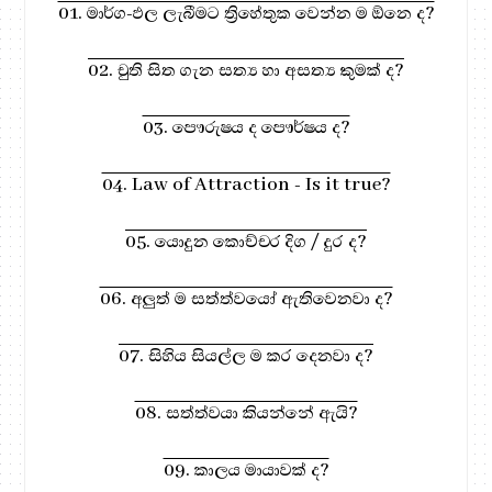
01. මාර්ග-ඵල ලැබීමට ත්‍රිහේතුක වෙන්න ම ඕනෙ ද?
02. චුති සිත ගැන සත්‍ය හා අසත්‍ය කුමක් ද?
03. පෞරුෂය ද පෞර්ෂය ද?
04. Law of Attraction - Is it true?
05. යොදුන කොච්චර දිග / දුර ද?
06. අලුත් ම සත්ත්වයෝ ඇතිවෙනවා ද?
07. සිහිය සියල්ල ම කර දෙනවා ද?
08. සත්ත්වයා කියන්නේ ඇයි?
09. කාලය මායාවක් ද?