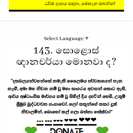
ධර්ම දානය සඳහා, මෙ
Select Language
▼
143. සොළොස්
ඥානචර්යා මොනවා ද?
“දසබලයන්වහන්සේ නමැති ශෛලමය පර්වතයෙන් පැන
නැඟී, අමා මහ නිවන නම් වූ මහා සාගරය අවසන් කොට ඇති,
ආර්ය අෂ්ටාංගික මාර්ගය නම් වූ සිහිල් දිය දහරින් හෙබි, උතුම්
ශ්‍රීමුඛ බුද්ධවචන ගංගාවෝ, ලෝ සතුන්ගේ සසර දුක්
නිවාලමින්, බොහෝ කල් ගලා බස්නා සේක්වා!”
❤❤❤
❤❤❤
❤❤❤
❤❤❤
❤❤❤