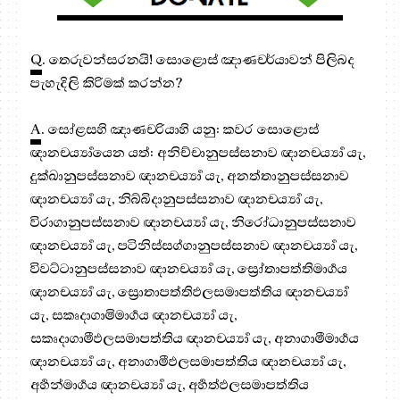
Q
. තෙරුවන්සරනයි! සොළොස් ඤාණචර්යාවන් පිලිබද
පැහැදිලි කිරිමක් කරන්න?
A
. සෝළසහි ඤාණචරියාහි යනු: කවර සොළොස්
ඥානචර්‍ය්‍යායෙන යත්: අනිච්චානුපස්සනාව ඥානචර්‍ය්‍යා යැ,
දුක්ඛානුපස්සනාව ඥානචර්‍ය්‍යා යැ, අනත්තානුපස්සනාව
ඥානචර්‍ය්‍යා යැ, නිබ්බිදානුපස්සනාව ඥානචර්‍ය්‍යා යැ,
විරාගානුපස්සනාව ඥානචර්‍ය්‍යා යැ, නිරෝධානුපස්සනාව
ඥානචර්‍ය්‍යා යැ, පටිනිස්සග්ගානුපස්සනාව ඥානචර්‍ය්‍යා යැ,
විවට්ටානුපස්සනාව ඥානචර්‍ය්‍යා යැ, ස්‍රෝතාපත්තිමාර්‍ගය
ඥානචර්‍ය්‍යා යැ, ස්‍රොතාපත්තිඵලසමාපත්තිය ඥානචර්‍ය්‍යා
යැ, සකෘදාගාමිමාර්‍ගය ඥානචර්‍ය්‍යා යැ,
සකෘදාගාමීඵලසමාපත්තිය ඥානචර්‍ය්‍යා යැ, අනාගාමීමාර්‍ගය
ඥානචර්‍ය්‍යා යැ, අනාගාමීඵලසමාපත්තිය ඥානචර්‍ය්‍යා යැ,
අර්‍හන්මාර්‍ගය ඥානචර්‍ය්‍යා යැ, අර්‍හත්ඵලසමාපත්තිය