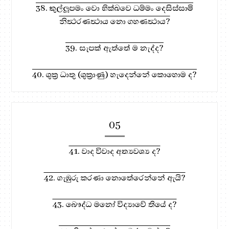
38. කුල්ලූපමං වො භික්‍ඛවෙ ධම්මං දෙසිස්සාමි
නිත්‍ථරණත්‍ථාය නො ගහණත්‍ථාය?
39. සැපක් ඇත්තේ ම නැද්ද?
40. ශුක්‍ර ධාතු (ශුක්‍රාණු) හැදෙන්නේ කොහොම ද?
05
41. වාද විවාද අත්‍යවශ්‍ය ද?
42. ගැඹුරු කරණා නොතේරෙන්නේ ඇයි?
43. බෞද්ධ මනෝ විද්‍යාවේ තියේ ද?