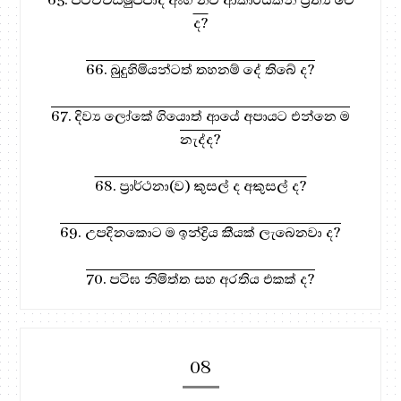
ද?
66. බුදුහිමියන්ටත් තහනම් දේ තිබේ ද?
67. දිව්‍ය ලෝකේ ගියොත් ආයේ අපායට එන්නෙ ම
නැද්ද?
68. ප්‍රාර්ථනා(ව) කුසල් ද අකුසල් ද?
69. උපදිනකොට ම ඉන්ද්‍රිය කීයක් ලැබෙනවා ද?
70. පටිඝ නිමිත්ත සහ අරතිය එකක් ද?
08