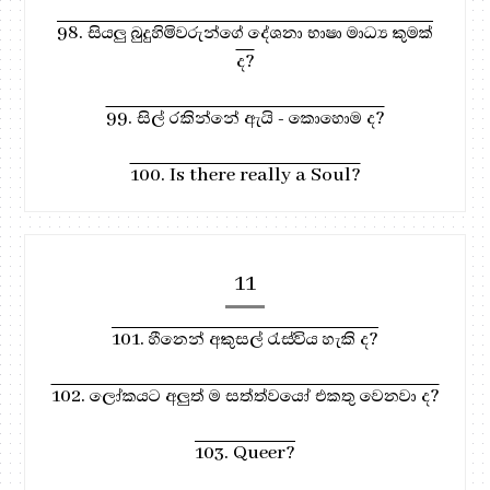
98. සියලු බුදුහිමිවරුන්ගේ දේශනා භාෂා මාධ්‍ය කුමක්
ද?
99. සිල් රකින්නේ ඇයි - කොහොම ද?
100. Is there really a Soul?
11
101. හීනෙන් අකුසල් රැස්විය හැකි ද?
102. ලෝකයට අලුත් ම සත්ත්වයෝ එකතු වෙනවා ද?
103. Queer?