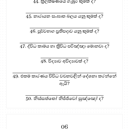
44. ත්‍රිලක්ෂණයේ ගැඹුර කුමක් ද?
45. නාරායන සංඝාත බලය යනු කුමක් ද?
46. පූර්වභාග ප්‍රතිපදාව යනු කුමක් ද?
47. ද්විධ කාමය හා ත්‍රිවිධ පරිඤ්ඤා මොනවා ද?
48. විද්‍යාව අවිද්‍යාවක් ද?
49. එකම කාරණය විවිධ වචනවලින් දේශනා කරන්නේ
ඇයි?
50. නිස්සත්තෝ නිජ්ජීවෝ සුඤ්ඤෝ ද?
06