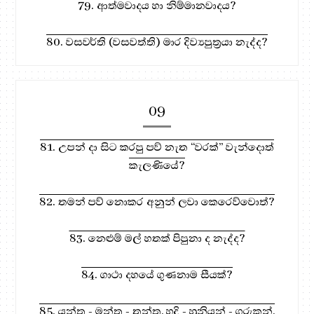
79. ආත්මවාදය හා නිම්මානවාදය?
80. වසවර්ති (වසවත්ති) මාර දිව්‍යපුත්‍රයා නැද්ද?
09
81. උපන් දා සිට කරපු පව් නැත “වරක්” වැන්දොත්
කැලණියේ?
82. තමන් පව් නොකර අනුන් ලවා කෙරෙව්වොත්?
83. නෙළුම් මල් හතක් පිපුනා ද නැද්ද?
84. ගාථා දහයේ ගුණනාම සීයක්?
85. යන්ත්‍ර - මන්ත්‍ර - තන්ත්‍ර, හදි - හූනියන් - ගුරුකන්,