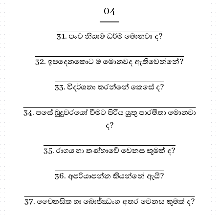
04
31. පංච නියාම ධර්ම මොනවා ද?
32. ඉපදෙනකොට ම මොනවද ඇතිවෙන්නේ?
33. විදර්ශනා කරන්නේ කෙසේ ද?
34. පසේ බුදුවරයෝ වීමට පිරිය යුතු පාරමිතා මොනවා
ද?
35. රාගය හා තණ්හාවේ වෙනස කුමක් ද?
36. අපරියාපන්න කියන්නේ ඇයි?
37. චෛතසික හා බොජ්ඣංග අතර වෙනස කුමක් ද?