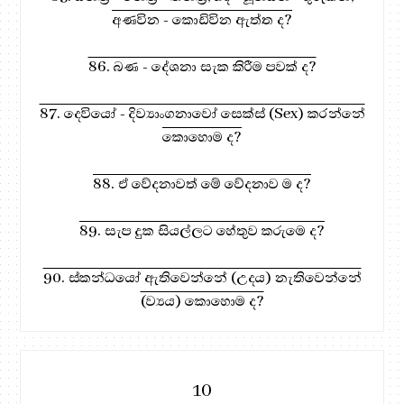
අණවින - කොඩිවින ඇත්ත ද?
86. බණ - දේශනා සැක කිරීම පවක් ද?
87. දෙවියෝ - දිව්‍යාංගනාවෝ සෙක්ස් (Sex) කරන්නේ
කොහොම ද?
88. ඒ වේදනාවත් මේ වේදනාව ම ද?
89. සැප දුක සියල්ලට හේතුව කරුමෙ ද?
90. ස්කන්ධයෝ ඇතිවෙන්නේ (උදය) නැතිවෙන්නේ
(ව්‍යය) කොහොම ද?
10