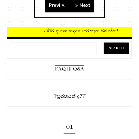
Previ
Next
ධර්ම දානය සඳහා, මෙතැන ඔබන්න!
FAQ ||| Q&A
❔ප්‍රශ්නයක් ද?❔
01