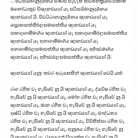
... පටිසඞ්ඛානුදර්‍ශනය පිණිස පැවැති ආවර්‍ජනක්‍රියාව්‍යාකෘත
මනෝධාතුව විඥානචර්‍ය්‍යා යැ පටිසඞ්ඛානුදර්‍ශනය
ඥානචර්‍ය්‍යා යි. විවට්ටානානුදර්‍ශනය ඥානචර්‍ය්‍යා යැ
ස්‍රොතාපත්තිඵලසමාපත්තිය ඥානචර්‍ය්‍යා යැ
සකෘදාගාමීමාර්‍ගය ඥානචර්‍ය්‍යා යැ සකෘදාගාමීඵලසමාපත්තිය
ඥානචර්‍ය්‍යා යැ අනාගාමීමාර්‍ගය ඥානචර්‍ය්‍යා යැ
අනාගාමීඵලසමාපත්තිය ඥානචර්‍ය්‍යා යැ අර්‍හත්‍වමාර්‍ගය
ඥානචර්‍ය්‍යා යැ අර්‍හත්‍වඵලසමාපත්තිය ඥානචර්‍ය්‍යා යි.
ඥානචර්‍ය්‍යා යනු: කවර අරුතෙකින් ඥානචර්‍ය්‍යා වෙයි යත්:
රාග රහිත වැ හැසිරේ නු යි ඥානචර්‍ය්‍යා යැ, ද්වේෂ රහිත වැ
හැසිරේ නු යි ඥානචර්‍ය්‍යා යැ, මෝහ රහිත වැ හැසිරේ නු යි
ඥානචර්‍ය්‍යා යැ, මාන රහිත වැ හැසිරේ නු යි ඥානචර්‍ය්‍යා යැ,
දෘෂ්ටි රහිත වැ හැසිරේ නු යි ඥානචර්‍ය්‍යා යැ, ඖද්ධත්‍ය
රහිත වැ හැසිරේ නු යි ඥානචර්‍ය්‍යා යැ, විචිකිත්සා රහිත වැ
හැසිරේ නු යි ඥානචර්‍ය්‍යා යැ, අනුශය රහිත වැ හැසිරේ නු
යි ඥානචර්‍ය්‍යා යැ, රාගයෙන් විප්‍රයුක්ත වැ හැසිරේ නු යි