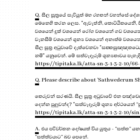
Q
. සීල සූත්‍රයේ සැරියුත් මහ රහතන් වහන්සේ ද
මෙනෙහි කරන ලෙස. "ඇවැත්නි, කොට්ඨිතයෙනි, සි
වශයෙන් දුක් වශයෙන් රෝග වශයෙන් ගඩ වශයෙන්
වැනසීම් වශයෙන් ශුන්‍ය වශයෙන් අනාත්ම වශයෙන්
සීල සූත්‍ර අටුවාවේ දැක්වෙනවා "සත‍්තසුඤ‍්ඤතට‍
නමි" යනුවෙන්. මේ සත්වැදෑරුම් ශුන්‍යතාවය පැහැද
https://tipitaka.lk/atta-sn-3-1-3-2-10/66
Q
. Please describe about 'Sathwederum Sh
තෙරුවන් සරණයි. සීල සූත්‍ර අටුවාවේ එන පඤ්චොපා
දෙන්න පුලුවන්ද? "සත්වැදෑරුම් ශුන්‍ය අර්ථයෙන
https://tipitaka.lk/atta-sn-3-1-3-2-10/si
A
. එය පරිවර්තන දෝෂයක් විය යුතුය - “සත්ත” ය
“සත්ත්වයාට” බව පෙනේ.