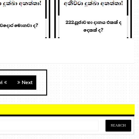
222.පූජාව හා දානය එකක් ද
නවදොර මොනවා ද?
දෙකක් ද?
vi
Next