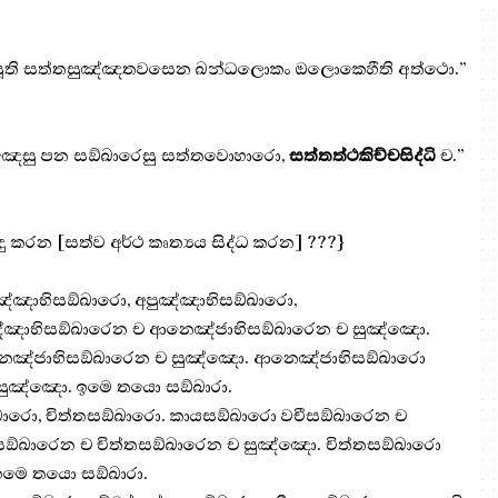
සූති සත්තසුඤ්ඤතවසෙන ඛන්ධලොකං ඔලොකෙහීති අත්ථො.”
්ඤෙසු පන සඞ්ඛාරෙසු සත්තවොහාරො,
සත්තත්ථකිච්චසිද්ධි
ච.”
 සිදු කරන [සත්ව අර්ථ කෘත්‍යය සිද්ධ කරන] ???}
ඤ්ඤාභිසඞ්ඛාරො, අපුඤ්ඤාභිසඞ්ඛාරො,
ඤ්ඤාභිසඞ්ඛාරෙන ච ආනෙඤ්ජාභිසඞ්ඛාරෙන ච සුඤ්ඤො.
නෙඤ්ජාභිසඞ්ඛාරෙන ච සුඤ්ඤො. ආනෙඤ්ජාභිසඞ්ඛාරො
 සුඤ්ඤො. ඉමෙ තයො සඞ්ඛාරා.
ඛාරො, චිත්තසඞ්ඛාරො. කායසඞ්ඛාරො වචීසඞ්ඛාරෙන ච
සඞ්ඛාරෙන ච චිත්තසඞ්ඛාරෙන ච සුඤ්ඤො. චිත්තසඞ්ඛාරො
ඉමෙ තයො සඞ්ඛාරා.