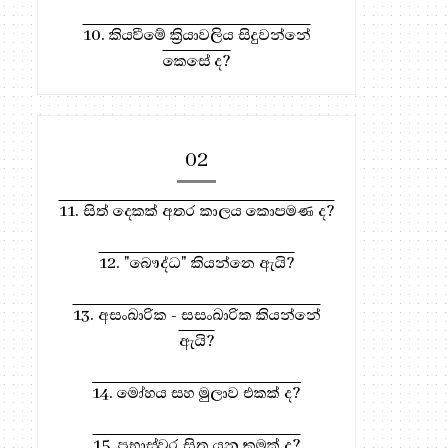
10. කියවීමේ ක්‍රියාවලිය සිදුවන්නේ
කෙසේ ද?
02
11. සිත් දෙකක් අතර කාලය කොපමණ ද?
12. "බෞද්ධ" කියන්නෙ ඇයි?
13. අසංඛාරික - සසංඛාරික කියන්නේ
ඇයි?
14. මෝහය සහ මුලාව එකක් ද?
15. ප්‍රභාස්වර සිත යනු කුමක් ද?