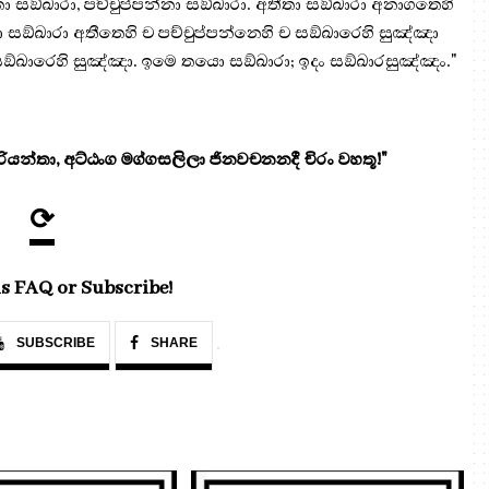
 සඞ්ඛාරා, පච්චුප්පන්නා සඞ්ඛාරා. අතීතා සඞ්ඛාරා අනාගතෙහි
 සඞ්ඛාරා අතීතෙහි ච පච්චුප්පන්නෙහි ච සඞ්ඛාරෙහි සුඤ්ඤා
සඞ්ඛාරෙහි සුඤ්ඤා. ඉමෙ තයො සඞ්ඛාරා; ඉදං සඞ්ඛාරසුඤ්ඤං."
යන්තා, අට්ඨංග මග්ගසලිලා ජිනවචනනදී චිරං වහතූ!"
⟳
s FAQ or Subscribe!
SUBSCRIBE
SHARE