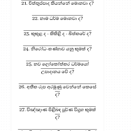
21. චිත්තුප්පාද කියන්නේ මොනවා ද?
22. නාම ධර්ම මොනවා ද?
23. කුකුළ ද - කිකිළි ද - බිත්තරේ ද?
24. නිරෝධ-තණ්හාව යනු කුමක් ද?
25. නව ලෝකෝත්තර ධර්මයෝ
උපාදානය වේ ද?
26. අතීත රූප අරමුණු වෙන්නේ කෙසේ
ද?
27. විඤ්ඤාණ පිළිබඳ පූර්ණ විග්‍රහ කුමක්
ද?