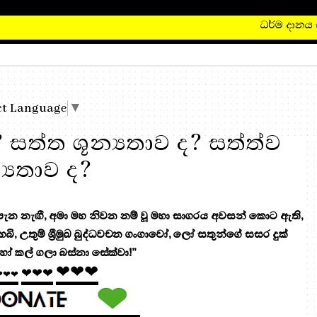
ධර්ම දානය සඳහ
ct Language
▼
? සත්ත ශූන්‍යතාව ද? සත්ත්ව
්‍යතාව ද?
 නැඟී, අමා මහ නිවන නම් වූ මහා සාගරය අවසන් කොට ඇති,
 හෙබි, උතුම් ශ්‍රීමුඛ බුද්ධවචන ගංගාවෝ, ලෝ සතුන්ගේ සසර දුක්
ෝ කල් ගලා බස්නා සේක්වා!”
❤❤❤
❤❤❤
❤❤❤