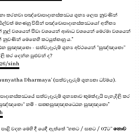
ේශනා කරනවා පඤ්චොපාදානස්කන්‍ධය ශුන්‍ය ලෙස නුවණින්
ල්වත් මහණහු විසින් පඤ්චොපාදානස්කන්‍ධයෝ අනිත්‍ය
 හුල් වශයෙන් පීඩා වශයෙන් ආබාධ වශයෙන් මෙරමා වශයෙන්
 නුවණින් මෙනෙහි කටයුත්තාහු ය."
්ඨෙන සුඤ‍්ඤතො - සත්වැදෑරුම් ශුන්‍ය අර්ථයෙන් “සුඤ්ඤතො”
ිලි කර දෙන්න පුළුවන් ද?
-26/sinh
unyatha Dharmaya' (සත්වැදෑරුම් ශූන්‍යතා ධර්මය).
දානස්කන්‍ධයේ සත්වැදෑරුම් ශුන්‍යතාව කුමක්දැයි පැහැදිලි කර
් “සුඤ්ඤතො” නමි - සත‍්තසුඤ‍්ඤතට‍්ඨෙන සුඤ‍්ඤතො"
nh
න පාළි වදන මෙහි දී යෙදී ඇත්තේ “හතට / සතට / 07ට”
නොව