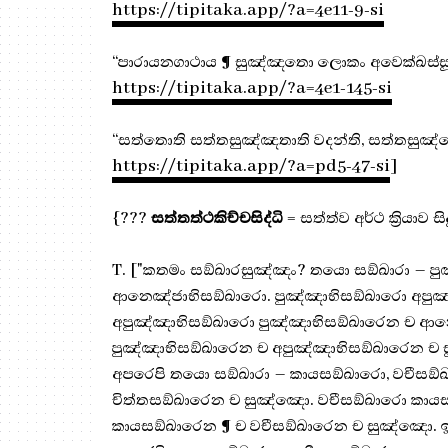
https://tipitaka.app/?a=4e11-9-si
“පාරායනගාථාය ¶ සුඤ්ඤතො ලොකං අවෙක්ඛස්
https://tipitaka.app/?a=4e1-145-si
“සත්තොති සත්තසුඤ්ඤතාති වදන්ති, සත්තසුඤ
https://tipitaka.app/?a=pd5-47-si
]
{???
සත්තත්ථකිච්චසිද්ධි
= සත්ත්ව අර්ථ ක්‍රියාව
T. ["කතමං සඞ්ඛාරසුඤ්ඤං? තයො සඞ්ඛාරා – පු
ආනෙඤ්ජාභිසඞ්ඛාරො. පුඤ්ඤාභිසඞ්ඛාරො අපු
අපුඤ්ඤාභිසඞ්ඛාරො පුඤ්ඤාභිසඞ්ඛාරෙන ච ආ
පුඤ්ඤාභිසඞ්ඛාරෙන ච අපුඤ්ඤාභිසඞ්ඛාරෙන ච
අපරෙපි තයො සඞ්ඛාරා – කායසඞ්ඛාරො, වචීසඞ්
චිත්තසඞ්ඛාරෙන ච සුඤ්ඤො. වචීසඞ්ඛාරො කාය
කායසඞ්ඛාරෙන ¶ ච වචීසඞ්ඛාරෙන ච සුඤ්ඤො. 