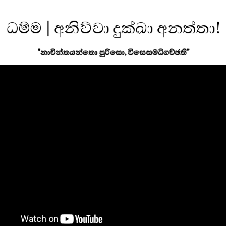
ධම්ම | අනිච්චා දුක්ඛා අනත්තා!
"නාචින්තයන්තො පුරිසො, විසෙසමධිගච්ඡති"