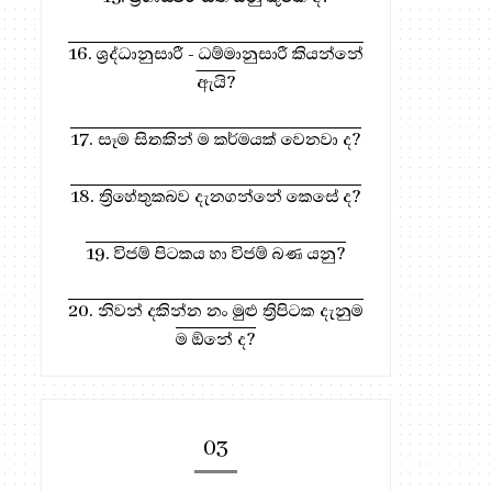
16. ශ්‍රද්ධානුසාරී - ධම්මානුසාරී කියන්නේ
ඇයි?
17. සෑම සිතකින් ම කර්මයක් වෙනවා ද?
18. ත්‍රිහේතුකබව දැනගන්නේ කෙසේ ද?
19. විජම් පිටකය හා විජම් බණ යනු?
20. නිවන් දකින්න නං මුළු ත්‍රිපිටක දැනුම
ම ඕනේ ද?
03