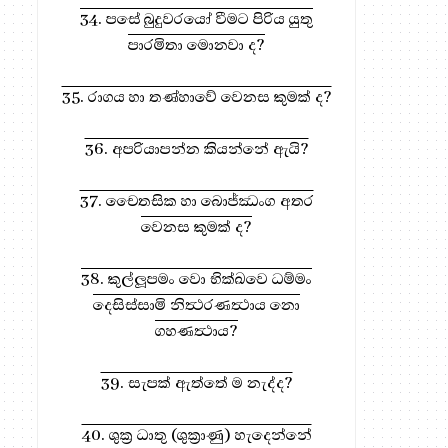
34. පසේ බුදුවරයෝ වීමට පිරිය යුතු
පාරමිතා මොනවා ද?
35. රාගය හා තණ්හාවේ වෙනස කුමක් ද?
36. අපරියාපන්න කියන්නේ ඇයි?
37. චෛතසික හා බොජ්ඣංග අතර
වෙනස කුමක් ද?
38. කුල්ලූපමං වො භික්‍ඛවෙ ධම්මං
දෙසිස්සාමි නිත්‍ථරණත්‍ථාය නො
ගහණත්‍ථාය?
39. සැපක් ඇත්තේ ම නැද්ද?
40. ශුක්‍ර ධාතු (ශුක්‍රාණු) හැදෙන්නේ