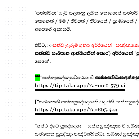
‘සත්ත්වයා’ යැයි සලකනු ලබන නොහොත් සත්ත්ව ස
කෙනෙක් / මම / ජීවයක් / ජීවියෙක් / ප්‍රාණියෙක් /
අපෙගේ අදහසයි.
එවිට, >>
සත්වැදෑරුම් ශුන්‍ය අර්ථයෙන් “සුඤ්ඤතො
සත්ත්ව සංඛ්‍යාත ආත්මයකින් තොර
)
අර්ථයෙන් 
පෙනේ.
***
“සත්තසුඤ්ඤතට්ඨෙනාති
සත්තසඞ්ඛාතඅත්ත
https://tipitaka.app/?a=mc0-379-si
[“සත්තොති සත්තසුඤ්ඤතාති වදන්ති, සත්තසුඤ
https://tipitaka.app/?a=6b5-4-si
“තත්ථ ද්වෙ සුඤ්ඤතා – සත්තසුඤ්ඤතා ච සඞ්ඛා
සත්තෙන සුඤ්ඤා පඤ්චක්ඛන්ධා. සඞ්ඛාරසුඤ්ඤතා 