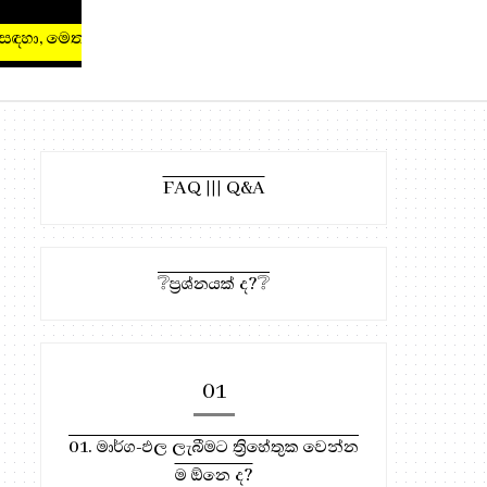
ා, මෙතැන ඔබන්න!
FAQ ||| Q&A
❔ප්‍රශ්නයක් ද?❔
01
01. මාර්ග-ඵල ලැබීමට ත්‍රිහේතුක වෙන්න
ම ඕනෙ ද?