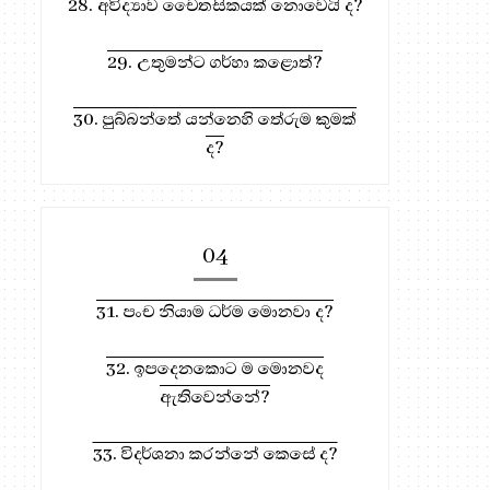
28. අවිද්‍යාව චෛතසිකයක් නොවෙයි ද?
29. උතුමන්ට ගර්හා කළොත්?
212. "පඤ්ඤා නරානං රතනං"
202. චතුර් කෝටික
යනු?
(චතුක්කෝටික) සුඤ්ඤ.
30. පුබ්බන්තේ යන්නෙහි තේරුම කුමක්
ද?
04
31. පංච නියාම ධර්ම මොනවා ද?
32. ඉපදෙනකොට ම මොනවද
ධර්ම දානය සඳහා, මෙතැන ඔබන්න!
ඇතිවෙන්නේ?
33. විදර්ශනා කරන්නේ කෙසේ ද?