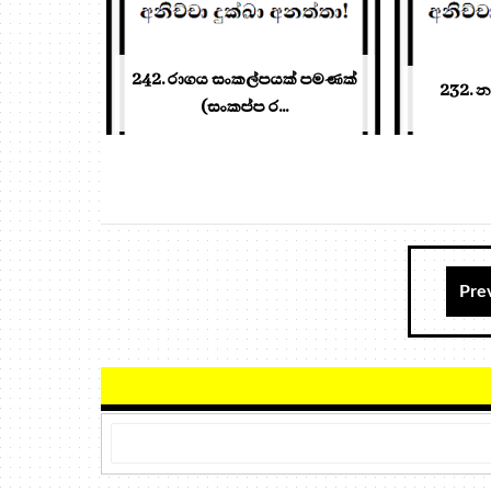
242. රාගය සංකල්පයක් පමණක්
232. 
(සංකප්ප ර...
Pre