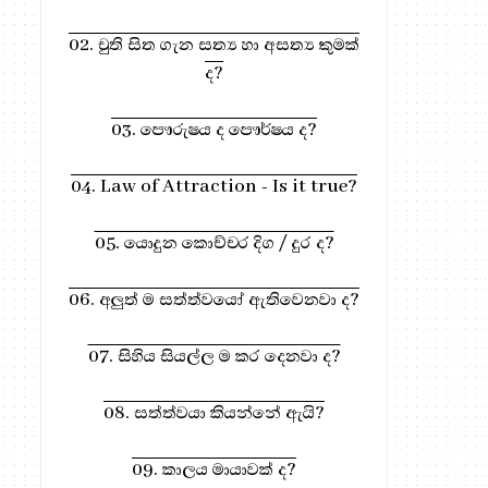
02. චුති සිත ගැන සත්‍ය හා අසත්‍ය කුමක්
ද?
03. පෞරුෂය ද පෞර්ෂය ද?
04. Law of Attraction - Is it true?
05. යොදුන කොච්චර දිග / දුර ද?
06. අලුත් ම සත්ත්වයෝ ඇතිවෙනවා ද?
07. සිහිය සියල්ල ම කර දෙනවා ද?
08. සත්ත්වයා කියන්නේ ඇයි?
09. කාලය මායාවක් ද?