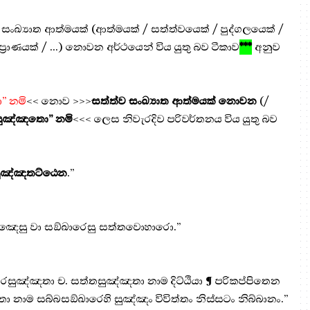
ංඛ්‍යාත ආත්මයක් (ආත්මයක් / සත්ත්වයෙක් / පුද්ගලයෙක් /
 ප්‍රාණයක් / ...) නොවන අර්ථයෙන් විය යුතු බව ටීකාව
***
අනුව
” නමි
<< නොව >>>
සත්ත්ව සංඛ්‍යාත ආත්මයක් නොවන
(/
“සුඤ්ඤතො” නමි
<<< ලෙස නිවැරදිව පරිවර්තනය විය යුතු බව
සුඤ්ඤතට්ඨෙන
.”
්ඤෙසු වා සඞ්ඛාරෙසු සත්තවොහාරො.”
රසුඤ්ඤතා ච. සත්තසුඤ්ඤතා නාම දිට්ඨියා ¶ පරිකප්පිතෙන
නාම සබ්බසඞ්ඛාරෙහි සුඤ්ඤං විවිත්තං නිස්සටං නිබ්බානං.”