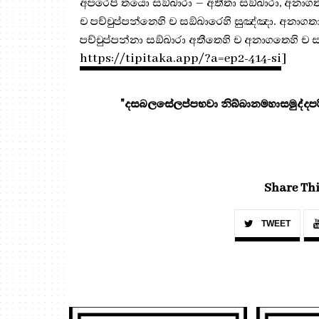
අපරෙපි තයො සඞ්ඛාරා – අතීතා සඞ්ඛාරා, අනාගතා
ච පච්චුප්පන්නෙහි ච සඞ්ඛාරෙහි සුඤ්ඤා. අනාගතා
පච්චුප්පන්නා සඞ්ඛාරා අතීතෙහි ච අනාගතෙහි ච 
https://tipitaka.app/?a=ep2-414-si
]
"දසබලසේලප්පභවා නිබ්බානමහාසමුද්දපරි
Share Thi
TWEET