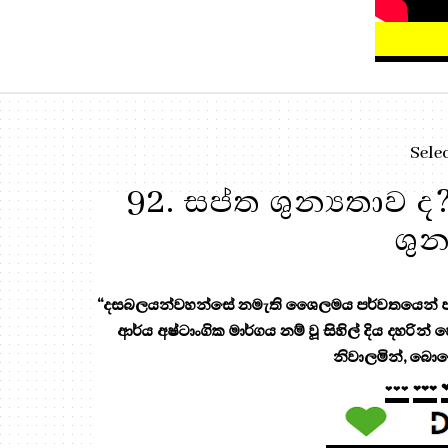
Sele
92. සප්ත ශුන්‍යතාව ද
ශුන
“දසබලයන්වහන්සේ නමැති ශෛලමය පර්වතයෙන් පැන
ආර්ය අෂ්ටාංගික මාර්ගය නම් වූ සිහිල් දිය දහරින්
නිවාලමින්, බොහ
❤❤❤
❤❤❤