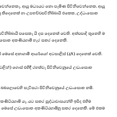
නිවෙන්නෙකැ, ආයු මධ්‍යයට නො පැමිණ පිරිනිවෙන්නෙක, ආයු
ීහු තිදෙනෙක් හා උපභච්චපරිනිබ්බායී එකෙක, උද්ධංසොත
ිනිබ්බායී පසෙකැ යි දස දෙනෙක් වෙති. අත්පපාදි තුනෙහි ම
ධංසොත අකණිඨගාමී හැර සතර දෙනෙකි.
ෙසේ අනාගාමී ආර්‍ය්‍යයෝ අටසාලිස් (48) දෙනෙක් වෙති.
ෙලින්) ගොස් එහිදී රහත්වැ පිරිනිවෙනුයේ උද්‍ධංසොත
 බඹලොවෙහි සැරිසරා පිරිනිවෙනුයේ උද්‍ධංසොත නමි.
ණිට්ඨගාමි යැ, යට සතර සුද්ධාවාසයන්හි ඉපිද එහිම
 යි මෙසේ උද්‍ධංසොත අකණිට්ඨගාමිහු සතර දෙනෙකි. මේ එකම