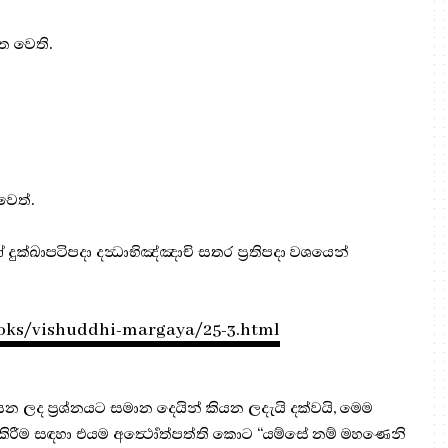
ක්ත වෙති.
 වෙත්.
 දුක්ඛාපටිපදා දන්‍ධාභිඤ්ඤාචි සතර ප්‍ර‍තිපදා වශයෙන්
ooks/vishuddhi-margaya/25-3.html
න ලද ප්‍රශ්නයට සමාන දෙයින් කියන ලදැයි දක්වයි, මෙම
ුකිරීම සඳහා එයම අර්‍ත්‍ථොත්පත්ති කොට “යම්සේ නම් මහණෙනි