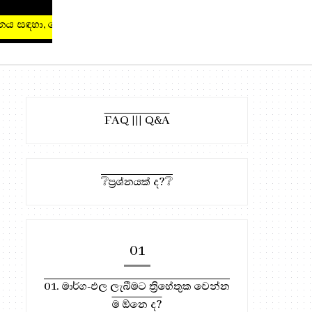
සඳහා, මෙතැන ඔබන්න!
FAQ ||| Q&A
❔ප්‍රශ්නයක් ද?❔
01
01. මාර්ග-ඵල ලැබීමට ත්‍රිහේතුක වෙන්න
ම ඕනෙ ද?