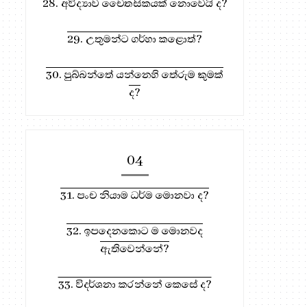
28. අවිද්‍යාව චෛතසිකයක් නොවෙයි ද?
29. උතුමන්ට ගර්හා කළොත්?
30. පුබ්බන්තේ යන්නෙහි තේරුම කුමක්
ද?
04
31. පංච නියාම ධර්ම මොනවා ද?
32. ඉපදෙනකොට ම මොනවද
ඇතිවෙන්නේ?
33. විදර්ශනා කරන්නේ කෙසේ ද?