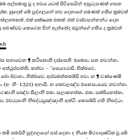
 මම අල්පමාත්‍ර වූ ද භවය යටත් පිරිසෙයින් අසුරුසණක් ගසන
ේක. හුදෙක් මේ පුද්ගලයන් නව දෙනාගේ පමණක් ගතිය ක්‍රමවත්
එක්ලහබතක්, එක් පක්ෂයක බතක්, එක් වස්වසන්නන්ට දෙන
ූ අඛණ්ඩව කෙරෙන පින් ඇත්තේද ඔවුන්ගේ ගතිය ද ක්‍රමවත්
inh
හස්ස සභාවෙන ¶ කථිතොති දස්සෙති. ඉමෙසං පන නවන්නං
ථුප්පත්තිං කත්වා – “සෙය්‍යථාපි, භික්ඛවෙ,
ො ඛ්වාහං, භික්ඛවෙ, අප්පමත්තකම්පි භවං න ¶ වණ්ණෙමි
තං (අ· නි· 1.321) අභාසි. න කෙවලඤ්ච එතෙසංයෙව නවන්නං
ි සරණානි පඤ්ච සීලානි එකං සලාකභත්තං එකං පක්ඛියභත්තං
වරූපානි නිබද්ධපුඤ්ඤානි අත්ථි. තෙසම්පි ගති නිබද්ධා,
කර්‍ම සමඞ්ගී පුද්ගලයෝ පස් දෙනා ද නියත මිථ්‍යාදෘෂ්ටික වූ යම්