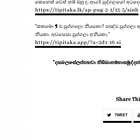
කෙනෙක් වෙත් නම් ඔහු ද, ආර්‍ය්‍ය පුද්ගලයෝ අ
https://tipitaka.lk/ap-pug-2-1/13-5/sinh
"කතමො ¶ ච පුග්ගලො නියතො? පඤ්ච පුග්ගලා ආනන්
නියතා. අවසෙසා පුග්ගලා අනියතා."
https://tipitaka.app/?a=2d1-16-si
"දසබලසේලප්පභවා නිබ්බානමහාසමුද්දපරි
Share Thi
TWEET