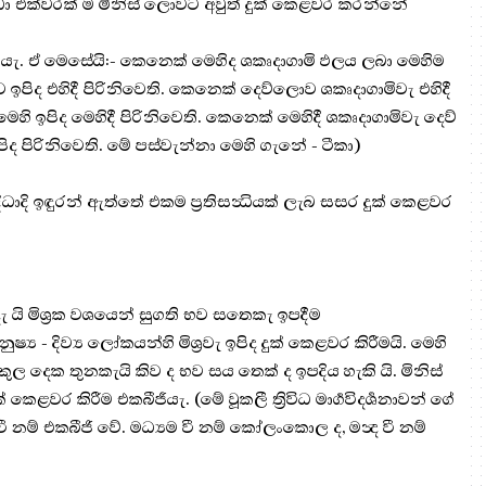
ව වඩා එක්වරක් ම මිනිස් ලොවට අවුත් දුක් කෙළවර කරන්නේ
ය යැ. ඒ මෙසේයි:- කෙනෙක් මෙහිද ශකෘදාගාමි ඵලය ලබා මෙහිම
ඉපිද එහිදී පිරිනිවෙති. කෙනෙක් දෙව්ලොව ශකෘදාගාමිවැ එහිදී
හි ඉපිද මෙහිදී පිරිනිවෙති. කෙනෙක් මෙහිදී ශකෘදාගාමිවැ දෙව්
ද පිරිනිවෙති. මේ පස්වැන්නා මෙහි ගැනේ - ටීකා)
‍ද්ධාදි ඉඳුරන් ඇත්තේ එකම ප්‍ර‍තිසන්‍ධියක් ලැබ සසර දුක් කෙළවර
ි මිශ්‍ර‍ක වශයෙන් සුගති භව සතෙකැ ඉපදීම
 දිව්‍ය ලෝකයන්හි මිශ්‍ර‍වැ ඉපිද දුක් කෙළවර කිරීමයි. මෙහි
 දෙක තුනකැයි කිව ද භව සය තෙක් ද ඉපදිය හැකි යි. මිනිස්
 කිරීම එකබීජීයැ. (මේ වූකලී ත්‍රිවිධ මාර්‍ගවිදර්‍ශනාවන් ගේ
ී නම් එකබීජි වේ. මධ්‍යම වී නම් කෝලංකොල ද, මන්‍ද වී නම්