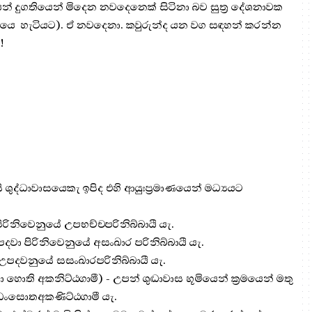
් දුගතියෙන් මිදෙන නවදෙනෙක් සිටිනා බව සුත්‍ර දේශනාවක
මතකයෙ හැටියට). ඒ නවදෙනා. කවුරුන්ද යන වග සඳහන් කරන්න
!
සි ශුද්ධාවාසයෙකැ ඉපිද එහි ආයුඃප්‍ර‍මාණයෙන් මධ්‍යයට
ිරිනිවෙනුයේ උපභච්චපරිනිබ්බායී යැ.
උපදවා පිරිනිවෙනුයේ අසංඛාර පරිනිබ්බායී යැ.
ග උපදවනුයේ සසංඛාරපරිනිබ්බායී යැ.
ති අකනිට්ඨගාමී) - උපන් ශුද්‍ධාවාස භූමියෙන් ක්‍ර‍මයෙන් මතු
‍ධංසොතඅකණිට්ඨගාමී යැ.