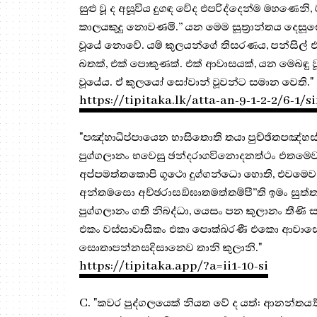
සුළු වූ ද අසූවිය දුගඳ වේද එපරිද්දෙන්ම මහණෙනි,
කාලයකුදු නොවණමි.” යන මෙම සූත්‍රාන්තය දෙසූස
වූයේ නොවේ. යම් කුලයන්ගේ තිසරණය, පන්සිල් 
බතක්, එක් පොකුණක්. එක් ආවාසයක්, යන මෙබඳු ව
වූයේය. ඒ කුලයෝ සෝවාන් වූවන්ට සමාන වෙති."
https://tipitaka.lk/atta-an-9-1-2-2/6-1/s
"පඤ්හාධිප්පායෙන භාසිතොති තයා පුච්ඡිතපඤ්
පුග්ගලානං භවෙසු ඡන්දරාගවිනොදනත්ථං එතමෙව අත්
අප්පමත්තකොපි ගූථො දුග්ගන්ධො හොති, එවමෙව ඛ
අන්තමසො අච්ඡරාසඞ්ඝාතමත්තම්පී”ති ඉමං සුත්
පුග්ගලානං ගති නිබද්ධා, යෙසං පන කුලානං තීණ
එකං වස්සාවාසිකං එකා පොක්ඛරණී එකො ආවාසො, එ
සොතාපන්නසදිසානෙව තානි කුලානි."
https://tipitaka.app/?a=ii1-10-si
C. "කවර පුද්ගලයෙක් නියත වේ ද යත්: ආනන්තර්‍ය්‍ය 