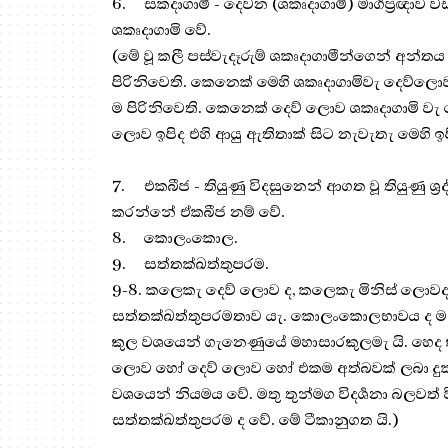
6.
සකදාගාමී - දෙවන (ශකෘදාගාමි) මාර්‍ගප්‍ර‍ඥා
ශකෘදාගාමි වේ.
(මේ වූ කලී පස්වැදෑරුම් ශකෘදාගාමීන්ගෙන් අන්ත
පිරිනිවෙති. කෙනෙක් මෙහි ශකෘදාගාමිවැ දෙව්ලොව 
ම පිරිනිවෙති. කෙනෙක් දෙව් ලොව ශකෘදාගාමි වැ මෙ
ලොව ඉපිද එහි ආයු ඇතිතාක් සිට නැවැතැ මෙහි ඉපි
7.
එකබීජ - තියුණු විදසුනෙන් ආගත වූ තියුණු ශ්‍ර
කරන්නේ ඒකබීජ නම් වේ.
8.
කොලංකොල.
9.
සත්තක්ඛත්තුපරම.
9-8. කලෙකැ දෙව් ලොව ද, කලෙකැ මිනිස් ලොවදැ ය
සත්තක්ඛත්තුපරමතාව යැ. කොලංකොලභාවය ද මනුෂ්‍ය -
කුල වශයෙන් ගැනෙණුයේ මහාසාරකුලමැ යි. හෙද කුල
ලොව හෝ දෙව් ලොව හෝ එකම අත්බවක් ලබා දුක් කෙළවර
වශයෙන් නියමය වේ. මතු තුන්මග විදර්‍ශනා බලවත් ව
සත්තක්ඛත්තුපරම ද වේ. මේ ටීකානුගත යි.)