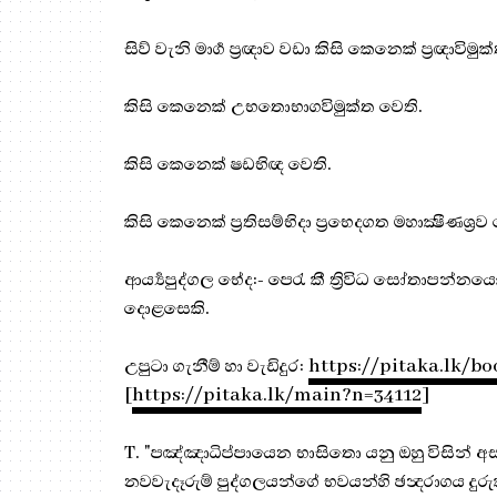
සිව් වැනි මාර්‍ග ප්‍ර‍ඥාව වඩා කිසි කෙනෙක් ප්‍ර‍ඥාවිමු
කිසි කෙනෙක් උභතොභාගවිමුක්ත වෙති.
කිසි කෙනෙක් ෂඩභිඥ වෙති.
කිසි කෙනෙක් ප්‍ර‍තිසම්භිදා ප්‍රභෙදගත මහාක්‍ෂීණශ්‍ර‍ව
ආර්‍ය්‍යපුද්ගල භේද:- පෙරැ කී ත්‍රිවිධ සෝතාපන්නයෝ
දොළසෙකි.
උපුටා ගැනීම් හා වැඩිදුර:
https://pitaka.lk/b
[
https://pitaka.lk/main?n=34112
]
T. "පඤ්ඤාධිප්පායෙන භාසිතො යනු ඔහු විසින් අස
නවවැදෑරුම් පුද්ගලයන්ගේ භවයන්හි ඡන්‍දරාගය දුර