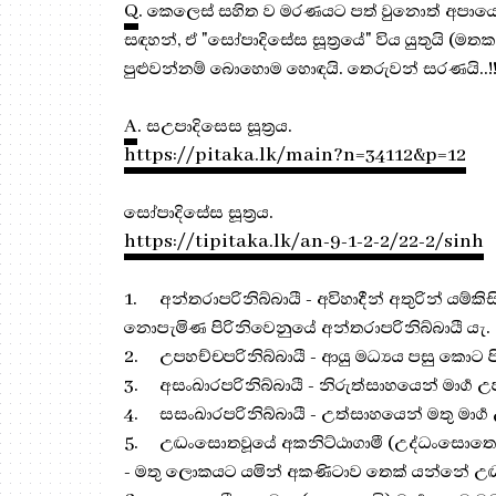
Q
. කෙලෙස් සහිත ව මරණයට පත් වුනොත් අපායෙන
සඳහන්, ඒ "සෝපාදිසේස සූත්‍රයේ" විය යුතුයි (
පුළුවන්නම් බොහොම හොඳයි. තෙරුවන් සරණයි..!!
A
. සඋපාදිසෙස සූත්‍රය.
https://pitaka.lk/main?n=34112&p=12
සෝපාදිසේස සූත්‍රය.
https://tipitaka.lk/an-9-1-2-2/22-2/sinh
1.
අන්තරාපරිනිබ්බායී - අවිහාදීන් අතුරින් යම්කි
නොපැමිණ පිරිනිවෙනුයේ අන්තරාපරිනිබ්බායී යැ.
2.
උපහච්චපරිනිබ්බායී - ආයු මධ්‍යය පසු කොට ප
3.
අසංඛාරපරිනිබ්බායී - නිරුත්සාහයෙන් මාර්‍ග 
4.
සසංඛාරපරිනිබ්බායී - උත්සාහයෙන් මතු මාර්‍
5.
උද්‍ධංසොතවූයේ අකනිට්ඨාගාමී (උද්ධංසොතො හො
- මතු ලොකයට යමින් අකණිටාව තෙක් යන්නේ උද්