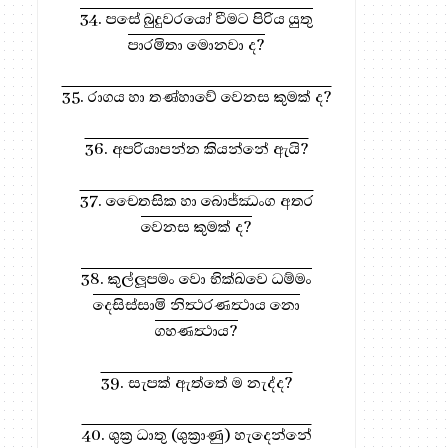
34. පසේ බුදුවරයෝ වීමට පිරිය යුතු
පාරමිතා මොනවා ද?
35. රාගය හා තණ්හාවේ වෙනස කුමක් ද?
36. අපරියාපන්න කියන්නේ ඇයි?
37. චෛතසික හා බොජ්ඣංග අතර
වෙනස කුමක් ද?
38. කුල්ලූපමං වො භික්‍ඛවෙ ධම්මං
දෙසිස්සාමි නිත්‍ථරණත්‍ථාය නො
ගහණත්‍ථාය?
39. සැපක් ඇත්තේ ම නැද්ද?
40. ශුක්‍ර ධාතු (ශුක්‍රාණු) හැදෙන්නේ