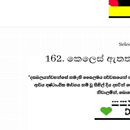
Sele
162. කෙලෙස් ඇතත්
“දසබලයන්වහන්සේ නමැති ශෛලමය පර්වතයෙන් පැන
ආර්ය අෂ්ටාංගික මාර්ගය නම් වූ සිහිල් දිය දහරින්
නිවාලමින්, බොහ
❤❤❤
❤❤❤