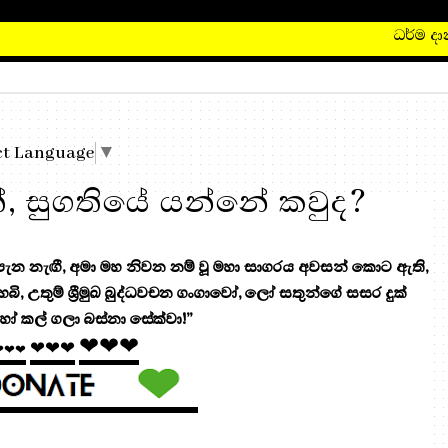
ධර්ම දානය 
ct Language
▼
, සුගතියේ යන්නේ කවුද?
 නැඟී, අමා මහ නිවන නම් වූ මහා සාගරය අවසන් කොට ඇති,
 හෙබි, උතුම් ශ්‍රීමුඛ බුද්ධවචන ගංගාවෝ, ලෝ සතුන්ගේ සසර දුක්
ෝ කල් ගලා බස්නා සේක්වා!”
❤❤❤
❤❤❤
❤❤❤