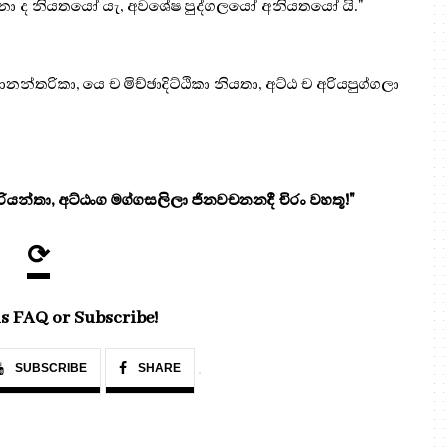
ටදෙනා ද නියතයෝ යැ, අවශේෂ පුද්ගලයෝ අනියතයෝ යි."
තරිකා, යෙ ච මිච්ඡාදිට්ඨිකා නියතා, අට්ඨ ච අරියපුග්ගලා
යන්තා, අට්ඨංග මග්ගසලිලා ජිනවචනනදී චිරං වහතූ!"
⟳
s FAQ or Subscribe!
SUBSCRIBE
SHARE