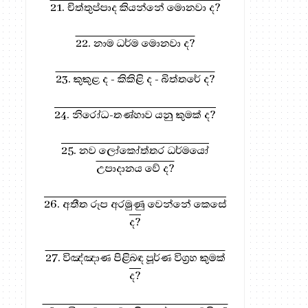
21. චිත්තුප්පාද කියන්නේ මොනවා ද?
22. නාම ධර්ම මොනවා ද?
23. කුකුළ ද - කිකිළි ද - බිත්තරේ ද?
24. නිරෝධ-තණ්හාව යනු කුමක් ද?
25. නව ලෝකෝත්තර ධර්මයෝ
උපාදානය වේ ද?
26. අතීත රූප අරමුණු වෙන්නේ කෙසේ
ද?
27. විඤ්ඤාණ පිළිබඳ පූර්ණ විග්‍රහ කුමක්
ද?