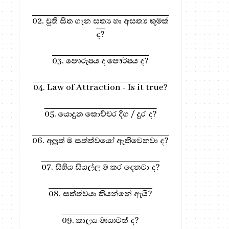
02. චුති සිත ගැන සත්‍ය හා අසත්‍ය කුමක්
ද?
03. පෞරුෂය ද පෞර්ෂය ද?
04. Law of Attraction - Is it true?
05. යොදුන කොච්චර දිග / දුර ද?
06. අලුත් ම සත්ත්වයෝ ඇතිවෙනවා ද?
07. සිහිය සියල්ල ම කර දෙනවා ද?
08. සත්ත්වයා කියන්නේ ඇයි?
09. කාලය මායාවක් ද?