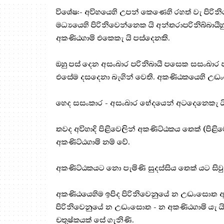
විශේෂ:- අවිහයෙහි උපන් කෙණෙහි රහත් වැ පිරි
මධ්‍යයෙහි පිරිනිවෙන්නෙක යි අන්තරාපරිනිබ්බාය
අකණිඨගාමි එකෙකැ යි පස්දෙනකි.
ඔහු පස් දෙන අසංඛාර පරිනිබායී පසෙක සසංඛාර පර
එසේම දසදෙනා බැගින් වෙති. අකණිඨකයෙහි උද්‍
හෙද සසංකාර - අසංඛාර භේදයෙන් අටදෙනෙකැ යි ම
තවද අවිහාදි පිළිවෙලින් අකණිට්ඨකය තෙක් (පිළිව
අකණිට්ඨගාමි නම් වේ.
අකණිට්ඨකයට නො පැමිණි සුදස්සිය තෙක් යට සිවු
අකණිඨයෙහිම ඉපිද පිරිනිවෙනුයේ න උද්‍ධංසොත අක
පිරිනිවෙනුයේ න උද්‍ධංසොත - න අකණිඨගාමි යැ
චතුෂ්කයක් සේ ගැනිණි.