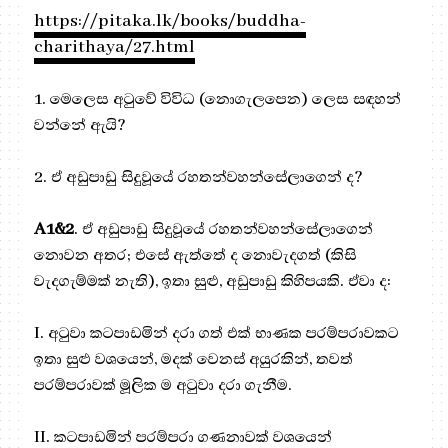
https://pitaka.lk/books/buddha-
charithaya/27.html
1. මෙලෙස අටුවේ විවිධ (නොගැලපෙන) ලෙස සඳහන්
වන්නේ ඇයි?
2. ඒ අඩුපාඩු සිදුවූයේ රහතන්වහන්සේලාගෙන් ද?
A1&2
. ඒ අඩුපාඩු සිදුවූයේ රහතන්වහන්සේලාගෙන්
නොවන අතර; එසේ ඇත්තේ ද නොවැදගත් (කිසි
වැදගැම්මක් නැති), ඉතා සුළු, අඩුපාඩු කිහිපයකි. ඒවා ද:
I. අටුවා කටපාඩමින් දරා ගත් එක් භාණක පරම්පරාවකට
ඉතා සුළු වශයෙන්, මදක් වෙනස් අයුරකින්, තවත්
පරම්පරාවක් මූලික ම අටුවා දරා ගැනීම.
II. කටපාඩමින් පරම්පරා ගණනාවක් වශයෙන්