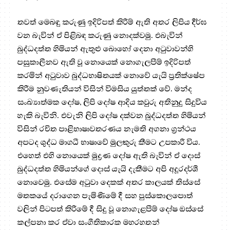
තවත් මෙබඳු කරුණු ඉදිරිපත් කිරීම් ඇති අතර ලිපිය දීර්ඝ
වන බැවින් ඒ පිළිබඳ කරුණු නොදක්වමු. එබැවින්
බුද්ධදත්ත හිමියන් ඇතුළු බොහෝ දෙනා අටුවාවන්හි
පසුකාලීනව ඇති වූ නොයෙක් නොගැලපීම් ඉදිරිපත්
කරමින් අටුවාව බුද්ධභාෂිතයක් නොවේ යැයි ප්‍රතික්ෂේප
කිරීම නුවණැතියන් විසින් විමසිය යුත්තක් වේ. මන්ද
සංඛ්‍යාත්මක දෝෂ, ලිපි දෝෂ ආදිය කවුරු අතිනුදු සිදුවිය
හැකි බැවිනි. එවැනි ලිපි දෝෂ දක්වන බුද්ධදත්ත හිමියන්
විසින් රචිත පාළිභාෂාවතරණය නැමති අගනා ග්‍රන්ථය
අපටද ශුද්ධ මාගධී භාෂාවේ මුලකුරු කීමට උපකාරී විය.
එහෙත් එහි නොයෙක් මුද්‍රණ දෝෂ ඇති බැවින් ඒ දොස්
බුද්ධදත්ත හිමියන්ගේ දොස් යැයි දැකීමට අපි අදූරදර්ශී
නොවෙමු. එසේම අටුවා දෙකක් අතර කාලයක් තිස්සේ
මතකයේ දරාගෙන පැමිණීමේ දී සහ පුස්කොලපොත්
වලින් පිටපත් කිරීමේ දී සිදු වූ නොගැළපීම් දෝෂ ඔස්සේ
කල්පනා කර ඒවා සංගීතිකාරක මහරහතන්