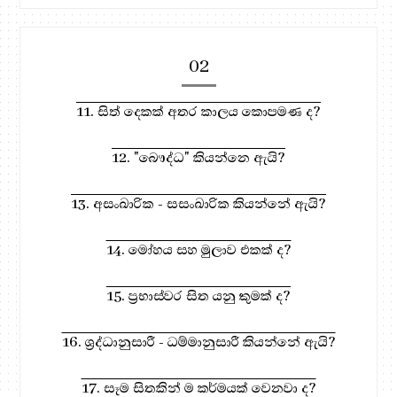
02
11. සිත් දෙකක් අතර කාලය කොපමණ ද?
12. "බෞද්ධ" කියන්නෙ ඇයි?
13. අසංඛාරික - සසංඛාරික කියන්නේ ඇයි?
14. මෝහය සහ මුලාව එකක් ද?
15. ප්‍රභාස්වර සිත යනු කුමක් ද?
16. ශ්‍රද්ධානුසාරී - ධම්මානුසාරී කියන්නේ ඇයි?
17. සෑම සිතකින් ම කර්මයක් වෙනවා ද?