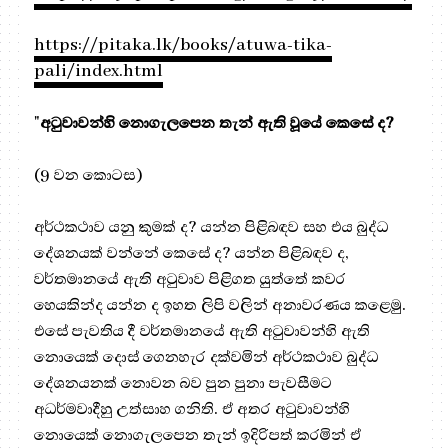
https://pitaka.lk/books/atuwa-tika-
pali/index.html
"
අටුවාවන්හි නොගැලපෙන තැන් ඇති වූයේ කෙසේ ද?
(9 වන කොටස)
අර්ථකථාව යනු කුමක් ද? යන්න පිළිබඳව සහ එය බුද්ධ
දේශනයක් වන්නේ කෙසේ ද? යන්න පිළිබඳව ද,
වර්තමානයේ ඇති අටුවාව පිළිගත යුත්තේ කවර
හෙයකින්ද යන්න ද ඉහත ලිපි වලින් අනාවරණය කළෙමු.
එසේ පැවතිය දී වර්තමානයේ ඇති අටුවාවන්හි ඇති
නොයෙක් දොස් ගෙනහැර දක්වමින් අර්ථකථාව බුද්ධ
දේශනයනක් නොවන බව පුන පුනා පැවසීමට
අධර්මවාදීහු උත්සාහ ගනිති. ඒ අතර අටුවාවන්හි
නොයෙක් නොගැලපෙන තැන් ඉදිරිපත් කරමින් ඒ