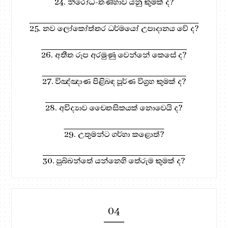
24. නිරෝධ-තණ්හාව යනු කුමක් ද?
25. නව ලෝකෝත්තර ධර්මයෝ උපාදානය වේ ද?
26. අතීත රූප අරමුණු වෙන්නේ කෙසේ ද?
27. විඤ්ඤාණ පිළිබඳ පූර්ණ විග්‍රහ කුමක් ද?
28. අවිද්‍යාව චෛතසිකයක් නොවෙයි ද?
29. උතුමන්ට ගර්හා කළොත්?
30. පුබ්බන්තේ යන්නෙහි තේරුම කුමක් ද?
04