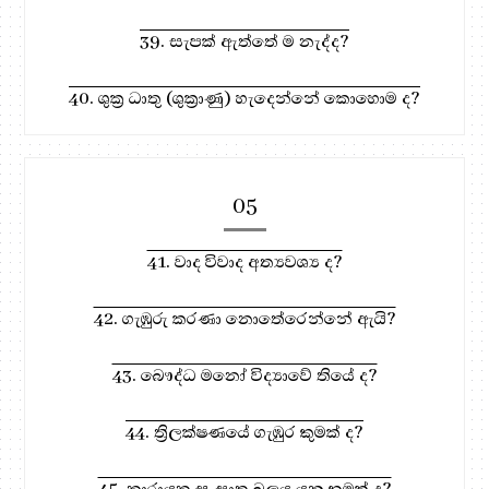
39. සැපක් ඇත්තේ ම නැද්ද?
40. ශුක්‍ර ධාතු (ශුක්‍රාණු) හැදෙන්නේ කොහොම ද?
05
41. වාද විවාද අත්‍යවශ්‍ය ද?
42. ගැඹුරු කරණා නොතේරෙන්නේ ඇයි?
43. බෞද්ධ මනෝ විද්‍යාවේ තියේ ද?
44. ත්‍රිලක්ෂණයේ ගැඹුර කුමක් ද?
45. නාරායන සංඝාත බලය යනු කුමක් ද?