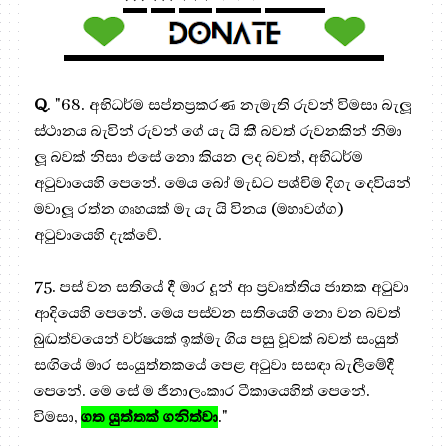
Q
. "68. අභිධර්ම සප්තප්‍රකරණ නැමැති රුවන් විමසා බැලූ
ස්ථානය බැවින් රුවන් ගේ යැ යි කී බවත් රුවනකින් නිමා
ලූ බවක් නිසා එසේ නො කියන ලද බවත්, අභිධර්ම
අටුවායෙහි පෙනේ. මෙය බෝ මැඩට පශ්චිම දිගැ දෙවියන්
මවාලූ රත්න ගෘහයක් මැ යැ යි විනය (මහාවග්ග)
අටුවායෙහි දැක්වේ.
75. පස් වන සතියේ දී මාර දූන් ආ ප්‍රවෘත්තිය ජාතක අටුවා
ආදියෙහි පෙනේ. මෙය පස්වන සතියෙහි නො වන බවත්
බුද්‍ධත්වයෙන් වර්ෂයක් ඉක්මැ ගිය පසු වූවක් බවත් සංයුත්
සඟියේ මාර සංයුත්තකයේ පෙළ අටුවා සසඳා බැලීමේදී
පෙනේ. මෙ සේ ම ජීනාලංකාර ටීකායෙහිත් පෙනේ.
විමසා,
ගත යුත්තක් ගනිත්වා
."