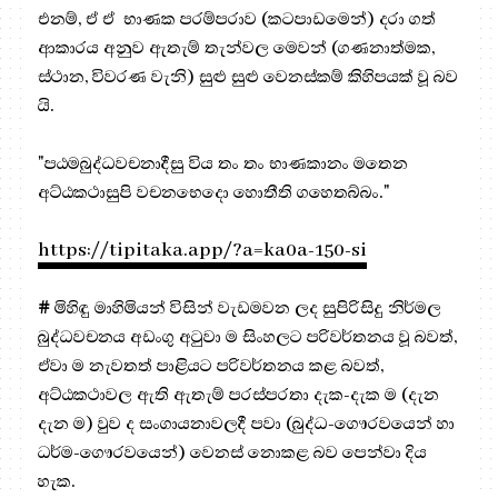
එනම්, ඒ ඒ භාණක පරම්පරාව (කටපාඩමෙන්) දරා ගත්
ආකාරය අනුව ඇතැම් තැන්වල මෙවන් (ගණනාත්මක,
ස්ථාන, විවරණ වැනි) සුළු සුළු වෙනස්කම් කිහිපයක් වූ බව
යි.
"පඨමබුද්ධවචනාදීසු විය තං තං භාණකානං මතෙන
අට්ඨකථාසුපි වචනභෙදො හොතීති ගහෙතබ්බං."
https://tipitaka.app/?a=ka0a-150-si
#
මිහිඳු මාහිමියන් විසින් වැඩමවන ලද සුපිරිසිදු නිර්මල
බුද්ධවචනය අඩංගු අටුවා ම සිංහලට පරිවර්තනය වූ බවත්,
ඒවා ම නැවතත් පාළියට පරිවර්තනය කළ බවත්,
අට්ඨකථාවල ඇති ඇතැම් පරස්පරතා දැක-දැක ම (දැන
දැන ම) වුව ද සංගායනාවලදී පවා (බුද්ධ-ගෞරවයෙන් හා
ධර්ම-ගෞරවයෙන්) වෙනස් නොකළ බව පෙන්වා දිය
හැක.