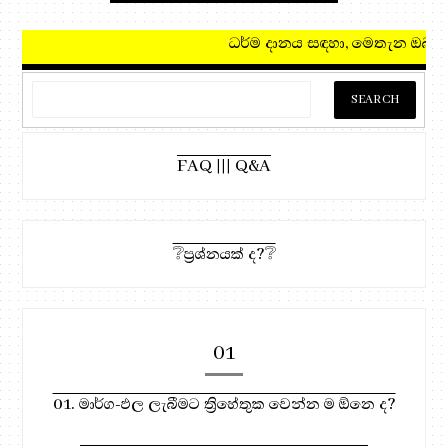
ධර්ම දානය සඳහා, මෙතැන ඔබන්න!
FAQ ||| Q&A
❔ප්‍රශ්නයක් ද?❔
01
01. මාර්ග-ඵල ලැබීමට ත්‍රිහේතුක වෙන්න ම ඕනෙ ද?