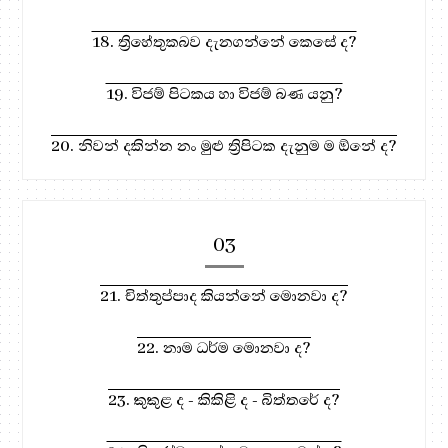
18. ත්‍රිහේතුකබව දැනගන්නේ කෙසේ ද?
19. විජම් පිටකය හා විජම් බණ යනු?
20. නිවන් දකින්න නං මුළු ත්‍රිපිටක දැනුම ම ඕනේ ද?
03
21. චිත්තුප්පාද කියන්නේ මොනවා ද?
22. නාම ධර්ම මොනවා ද?
23. කුකුළ ද - කිකිළි ද - බිත්තරේ ද?