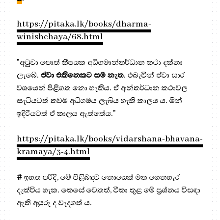
https://pitaka.lk/books/dharma-
winishchaya/68.html
"අටුවා පොත් කීපයක අධිගමාන්තර්ධාන කථා දක්නා
ලැබේ.
ඒවා එකිනෙකට සම නැත
. එබැවින් ඒවා සාර
වශයෙන් පිළිගත නො හැකිය. ඒ අන්තර්ධාන කථාවල
සැටියටත් තවම අධිගමය ලැබිය හැකි කාලය ය. මින්
ඉදිරියටත් ඒ කාලය ඇත්තේය."
https://pitaka.lk/books/vidarshana-bhavana-
kramaya/3-4.html
#
ඉහත පරිදි, මේ පිළිබඳව නොයෙක් මත ගෙනහැර
දැක්විය හැක. කෙසේ වෙතත්, ටීකා තුළ මේ ප්‍රශ්නය විසඳා
ඇති අයුරු ද වැදගත් ය.