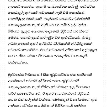
කිසිදු වෙනසක් ඇති නොවේ. එහෙත් නිවන් අවබෝධයට
උපකාරී නොවන ඇතැම් සංඛ්‍යාත්මක කරුණු, පාරිසරික
තොරතුරු ආදියෙහි වෙනසක් ඇති වීම පොත්පත්
නොතිබුණු එසමයෙහි අරුමයක් නොවේ.අටුවාවන්හි
නොගැලපෙන තැන් ඇති බව පවසමින් බුද්ධදත්ත
හිමියන් ඇතුළු බොහෝ දෙනෙක් ඉදිරිපත් කරන්නේ
මෙවන් නොවැදගත් කරුණුම වීම ආශ්චර්යයකි. කිසිදු
අටුවා දෙකක් අතර පරමාර්ථ ධර්මයන්හි අර්ථවිග්‍රහයන්
වෙනස් නොවේමය. එසේ වෙනසක් දකින්නෝ අල්පශ්‍රැත
භාවය නිසා ධර්මය විවරණය කරගැනීමට නොහැකි
වන්නෝමය.
බුද්ධදත්ත හිමිපාණෝ සිය අටුවාපරීක්ෂණය කෘතියෙහි
ආරම්භයේ පටන්ම ඉදිරිපත් කරන අටුවාවන්හි
නොගැලපෙන තැන් කිහිපයක් ධර්මානුකූල විවරණය
කිරීම කාලෝචිත වේ. ඒ අතර උන්වහන්සේ ඉදිරිපත්
කරන එක් කරුණක් වන්නේ බෝසතුන් වහන්සේගේ අංග
ලක්ෂණ පරික්ෂා කළ බමුණන් පිළිබඳ සංඛ්‍යාත්මක