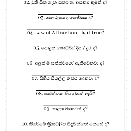
02. චුති සිත ගැන සත්‍ය හා අසත්‍ය කුමක් ද?
03. පෞරුෂය ද පෞර්ෂය ද?
04. Law of Attraction - Is it true?
05. යොදුන කොච්චර දිග / දුර ද?
06. අලුත් ම සත්ත්වයෝ ඇතිවෙනවා ද?
07. සිහිය සියල්ල ම කර දෙනවා ද?
08. සත්ත්වයා කියන්නේ ඇයි?
09. කාලය මායාවක් ද?
10. කියවීමේ ක්‍රියාවලිය සිදුවන්නේ කෙසේ ද?