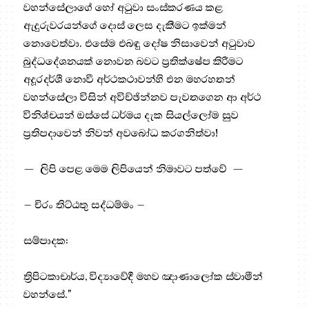
වහන්සේලාගේ හෝ අටුවා සංස්කරණය කළ
ඇදුරුවරයන්ගේ දොස් ලෙස දැකීමට ඉක්මන්
නොවෙත්වා. එසේම එබඳු දෝෂ නිසාවෙන් අටුවාව
බුද්ධදේශනයක් නොවන බවට ප්‍රතික්ෂේප කිරීමට
අදූරදර්ශී නොවී අර්ථකථාවන්හි එන මහරහතන්
වහන්සේලා විසින් අවිච්ඡින්නව පැවතගෙන ආ අර්ථ
විනිශ්චයන් ඔස්සේ ධර්මය දැක සියල්ලෝම සුව
ප්‍රතිපදාවෙන් නිවන් අවබෝධ කරගනිත්වා!
— ලිපි පෙළ මෙම ලිපියෙන් නිමාවට පත්වේ —
– චිරං තිට්ඨතු සද්ධම්මං –
සම්පාදක:
ත්‍රිපිටකාචාර්ය, විද්‍යාවේදී මහව ඤාණාලෝක ස්වාමීන්
වහන්සේ."