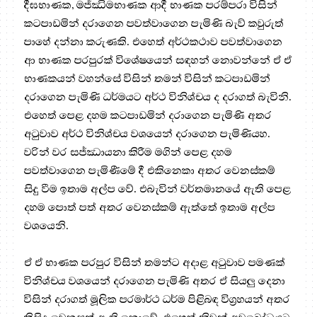
දීඝභාණක, මජ්ඣිමභාණක ආදී භාණක පරම්පරා විසින්
කටපාඩමින් දරාගෙන පවත්වාගෙන පැමිණි බැව් කවුරුත්
පාහේ දන්නා කරුණකි. එහෙත් අර්ථකථාව පවත්වාගෙන
ආ භාණක පරපුරක් විශේෂයෙන් සඳහන් නොවන්නේ ඒ ඒ
භාණකයන් වහන්සේ විසින් තමන් විසින් කටපාඩමින්
දරාගෙන පැමිණි ධර්මයට අර්ථ විනිශ්චය ද දරාගත් බැවිනි.
එහෙත් පෙළ දහම කටපාඩමින් දරාගෙන පැමිණි අතර
අටුවාව අර්ථ විනිශ්චය වශයෙන් දරාගෙන පැමිණියහ.
වරින් වර සජ්ඣායනා කිරීම මගින් පෙළ දහම
පවත්වාගෙන පැමිණීමේ දී එකිනෙකා අතර වෙනස්කම්
සිදු වීම ඉතාම අල්ප වේ. එබැවින් වර්තමානයේ ඇති පෙළ
දහම පොත් පත් අතර වෙනස්කම් ඇත්තේ ඉතාම අල්ප
වශයෙනි.
ඒ ඒ භාණක පරපුර විසින් තමන්ට අදාළ අටුවාව පමණක්
විනිශ්චය වශයෙන් දරාගෙන පැමිණි අතර ඒ සියලු දෙනා
විසින් දරාගත් මූලික පරමාර්ථ ධර්ම පිළිබඳ විග්‍රහයන් අතර