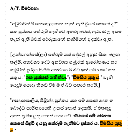
A
/
T
.
විමර්ශන
:
"අටුවාවන්හි නොගැලපෙන තැන් ඇති වූයේ කෙසේ ද?"
යන ප්‍රශ්නය තේරුම් ගැනීමට අමාරු බවත්, අටුවාවල අසම
තැන් ඇති බවත් රේරුකානේ නාහිමියන් ද දක්වා ඇත.
[උන්වහන්සේ(ලා) තේරුම් ගත් දේවල් අනුව සිතා බලන
කල්හි, අනවශ්‍ය දේට අනවශ්‍ය ගැඹුරක් ආරෝපණය කර
ගැඹුරින් දුරදිග සිතීම අනවශ්‍ය ම බව ඉන් ගම්‍ය කර ගත
යුතු ය. "
ගත යුත්තක් ගනිත්වා
."; "
විමසිය යුතු ය
." වැනි
යෙදුම් යොදා නිහඬ වීම ම ඒ බව සනාථ කරයි.]
"අපදානපාලිය, මිළින්ද ප්‍ර‍ශ්නය යන මේ පොත් දෙක ම
බෞද්ධ සාහිත්‍යයෙහි උසස් පොත් දෙකකි. ඒ එකකුදු
අහක දැමිය යුතු පොත් නො වේ.
ඒවායේ මේ වෙනස
කෙසේ සිදුවී ද යනු තේරුම් ගැනීමට දුෂ්කර ය.
විමසිය යුතු
ය
."