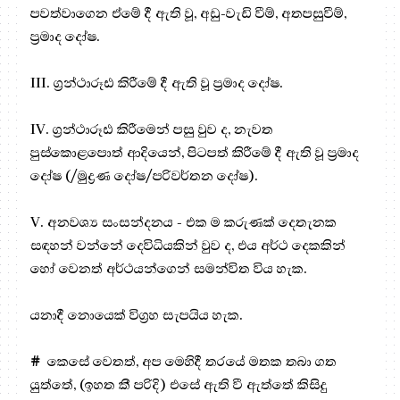
පවත්වාගෙන ඒමේ දී ඇති වූ, අඩු-වැඩි වීම්, අතපසුවීම්,
ප්‍රමාද දෝෂ.
III. ග්‍රන්ථාරූඪ කිරීමේ දී ඇති වූ ප්‍රමාද දෝෂ.
IV. ග්‍රන්ථාරූඪ කිරීමෙන් පසු වුව ද, නැවත
පුස්කොළපොත් ආදියෙන්, පිටපත් කිරීමේ දී ඇති වූ ප්‍රමාද
දෝෂ (/මුද්‍රණ දෝෂ/පරිවර්තන දෝෂ).
V. අනවශ්‍ය සංසන්දනය - එක ම කරුණක් දෙතැනක
සඳහන් වන්නේ දෙවිධියකින් වුව ද, එය අර්ථ දෙකකින්
හෝ වෙනත් අර්ථයන්ගෙන් සමන්විත විය හැක.
යනාදී නොයෙක් විග්‍රහ සැපයිය හැක.
#
කෙසේ වෙතත්, අප මෙහිදී තරයේ මතක තබා ගත
යුත්තේ, (ඉහත කී පරිදි) එසේ ඇති වී ඇත්තේ කිසිදු