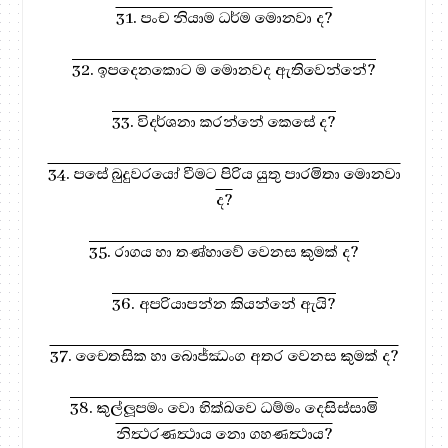
31. පංච නියාම ධර්ම මොනවා ද?
32. ඉපදෙනකොට ම මොනවද ඇතිවෙන්නේ?
33. විදර්ශනා කරන්නේ කෙසේ ද?
34. පසේ බුදුවරයෝ වීමට පිරිය යුතු පාරමිතා මොනවා
ද?
35. රාගය හා තණ්හාවේ වෙනස කුමක් ද?
36. අපරියාපන්න කියන්නේ ඇයි?
37. චෛතසික හා බොජ්ඣංග අතර වෙනස කුමක් ද?
38. කුල්ලූපමං වො භික්‍ඛවෙ ධම්මං දෙසිස්සාමි
නිත්‍ථරණත්‍ථාය නො ගහණත්‍ථාය?