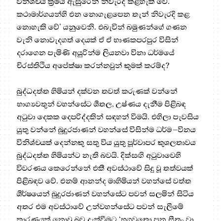
විනිශ්චය ක්‍රමය ඇසුරෙන් නිවැරදි කළහැකි වේ.
කථාමාර්ගයන්හි එන නොගැළපෙන තැන් නිවැරදි කළ
නොහැකි වේ’ යනුවෙනි. එබැවින් බමුණන්ගේ ගණන
වැනි නොවැදගත් දෙයක් ඒ ඒ භාණකපරපුර විසින්
දරාගෙන පැමිණි අයුරින්ම ලියනවා විනා ධර්මයේ
චිරස්තිථිය අපේක්ෂා කරන්නවුන් කුමක් කරම්ද?
බුද්ධදත්ත හිමියන් දක්වන තවත් කරුණක් වන්නේ
භාග්‍යවතුන් වහන්සේට ශීතල, උෂ්ණය දැනීම පිළිබඳ
අටුවා දෙකක දෙපරිද්දකින් සඳහන් වීමයි. එහිලා පැවසිය
යුතු වන්නේ බුදුරජාණන් වහන්සේ විසින්ම ධර්ම–විනය
විනිශ්චයක් දෙන්නකු සතු විය යුතු පූර්වාපර කුශලතාවය
බුද්ධදත්ත හිමියන්ට නැති බවයි. දික්සඟි අටුවාවෙහි
විවරණය කෙරෙන්නේ එකී අවස්ථාවේ සිදු වූ තත්වයක්
පිළිබඳව වේ. එනම් ආනන්ද මාහිමියන් වහන්සේ වත්ත
ශීර්ෂයෙන් බුදුරජාණන් වහන්සේට පවන් සලමින් සිටිය
අතර එම අවස්ථාවේ උන්වහන්සේට පවන් සැලීමේ
කාරණයක් නොවූ බව දැක්වීමට ‘භගවතො පන සීතං වා