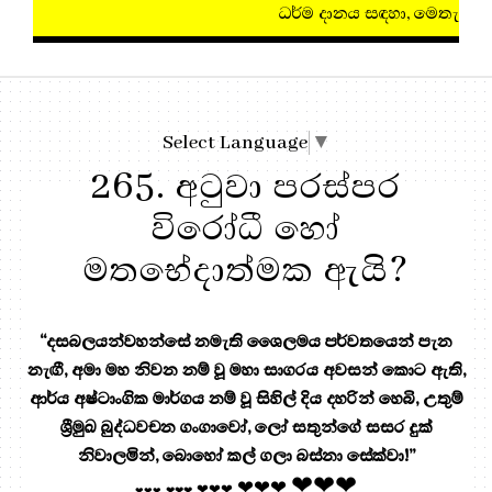
ධර්ම දානය සඳහා, මෙතැන ඔබන්න!
Select Language
▼
265. අටුවා පරස්පර
විරෝධී හෝ
මතභේදාත්මක ඇයි?
“දසබලයන්වහන්සේ නමැති ශෛලමය පර්වතයෙන් පැන
නැඟී, අමා මහ නිවන නම් වූ මහා සාගරය අවසන් කොට ඇති,
ආර්ය අෂ්ටාංගික මාර්ගය නම් වූ සිහිල් දිය දහරින් හෙබි, උතුම්
ශ්‍රීමුඛ බුද්ධවචන ගංගාවෝ, ලෝ සතුන්ගේ සසර දුක්
නිවාලමින්, බොහෝ කල් ගලා බස්නා සේක්වා!”
❤❤❤
❤❤❤
❤❤❤
❤❤❤
❤❤❤