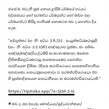
එසේ ම, එවැනි සුළු නොගැලපීම් ධර්මයේ හරයට
(දර්ශනයට හෝ පරමාර්ථ ධර්මයන්ට හෝ මාර්ග-ඵල
ධර්මයන්ට) කිසිදු හානියක් නොකරන බව ද පෙන්වා දිය
හැක.
"අඞ්ගුත්තර (අ· නි· අට්ඨ· 3.8.51) - සංයුත්තට්ඨකථාසුපි
(සං· නි· අට්ඨ· 2.2.156) අඤ්ඤථාව වුත්තං, තං සබ්බං
අඤ්ඤමඤ්ඤවිරුද්ධම්පි තංතංභාණකානං මතෙන
ලිඛිතසීහළට්ඨකථාසු ආගතනයමෙව ගහෙත්වා
ආචරියෙන ලිඛිතං ඊදිසෙ කථාවිරොධෙ සාසනපරිහානියා
අභාවතො, සොධනුපායාභාවා ච. පරමත්ථවිරොධො එව
හි සුත්තාදිනයෙන සොධනීයො, න කථාමග්ගවිරොධොති."
https://tipitaka.app/?a=5i36-3-si
#
තව ද, අප (සැබෑ බෞද්ධයා/ශ්‍රද්ධාවන්තයා/