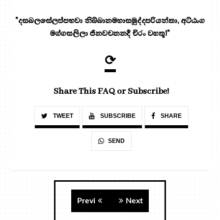
"දසබලසේලප්පභවා නිබ්බානමහාසමුද්දපරියන්තා, අට්ඨංග
මග්ගසලිලා ජිනවචනනදී චිරං වහතූ!"
⟳
Share This FAQ or Subscribe!
TWEET
SUBSCRIBE
SHARE
SEND
Previ
Next