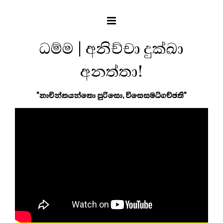
ධම්ම | අනිච්චා දුක්ඛා
අනත්තා!
"නාචින්තයන්තො පුරිසො, විසෙසමධිගච්ඡති"