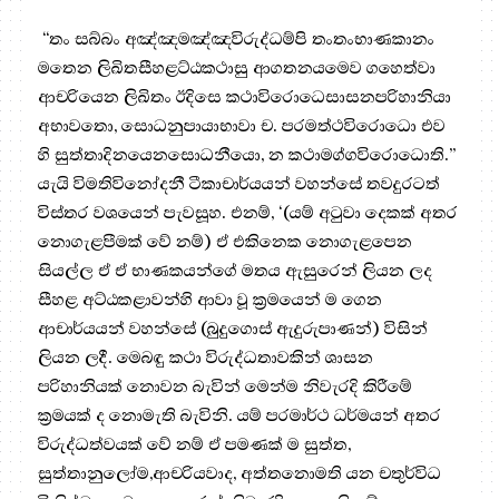
“තං සබ්‌බං අඤ්‌ඤමඤ්‌ඤවිරුද්‌ධම්‌පි තංතංභාණකානං
මතෙන ලිඛිතසීහළට්‌ඨකථාසු ආගතනයමෙව ගහෙත්‌වා
ආචරියෙන ලිඛිතං ඊදිසෙ කථාවිරොධෙසාසනපරිහානියා
අභාවතො, සොධනුපායාභාවා ච. පරමත්‌ථවිරොධො එව
හි සුත්‌තාදිනයෙනසොධනීයො, න කථාමග්‌ගවිරොධොති.”
යැයි විමතිවිනෝදනී ටීකාචාර්යයන් වහන්සේ තවදුරටත්
විස්තර වශයෙන් පැවසූහ. එනම්, ‘(යම් අටුවා දෙකක් අතර
නොගැළපීමක් වේ නම්) ඒ එකිනෙක නොගැළපෙන
සියල්ල ඒ ඒ භාණකයන්ගේ මතය ඇසුරෙන් ලියන ලද
සීහළ අට්ඨකළාවන්හි ආවා වූ ක්‍රමයෙන් ම ගෙන
ආචාර්යයන් වහන්සේ (බුදුගොස් ඇදුරුපාණන්) විසින්
ලියන ලදී. මෙබඳු කථා විරුද්ධතාවකින් ශාසන
පරිහානියක් නොවන බැවින් මෙන්ම නිවැරදි කිරීමේ
ක්‍රමයක් ද නොමැති බැවිනි. යම් පරමාර්ථ ධර්මයන් අතර
විරුද්ධත්වයක් වේ නම් ඒ පමණක් ම සුත්ත,
සුත්තානුලෝම,ආචරියවාද, අත්තනොමති යන චතුර්විධ