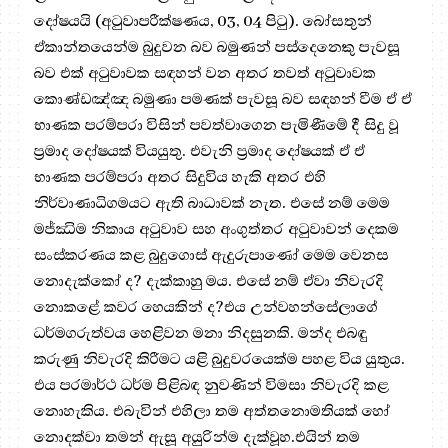
දෝෂයයි (අටුවාපරීක්ෂණය, 03, 04 පිටු). බෝසතුන්
ඒකාන්තයෙන්ම බුදුවන බව බමුණන් පස්දෙනෙකු පැවසූ
බව එක් අටුවාවක සඳහන් වන අතර තවත් අටුවාවක
කොණ්ඩඤ්ඤ බමුණා පමණක් පැවසූ බව සඳහන් වීම ඒ ඒ
භාණක පරම්පරා විසින් පවත්වාගෙන පැමිණීමේ දී සිදු වූ
ප්‍රමාද දෝෂයක් වියයුතු. එවැනි ප්‍රමාද දෝෂයක් ඒ ඒ
භාණක පරම්පරා අතර සිදුවිය හැකි අතර එහි
නිර්වාණාධිගමයට ඇති බාධාවක් නැත. එසේ නම් මෙම
මජ්ඣිම නිකාය අටුවාව සහ අංගුත්තර අටුවාවන් දෙකම
සංස්කරණය කළ බුදුගොස් ඇදුරුපාණෝ මෙම වෙනස
නොදැක්කෝ ද? දැක්කාහු මය. එසේ නම් ඒවා නිවැරදි
නොකළේ කවර හෙයකින් ද?එය උන්වහන්සේලාගේ
ධර්මගරුත්වය හෙළිවන මනා නිදසුනකි. මන්ද එබඳු
කරුණු නිවැරදි කිරීමට යළි බුදුවරයෙක්ම පහළ විය යුතුය.
එය පරමාර්ථ ධර්ම පිළිබඳ නුවණින් විමසා නිවැරදි කළ
නොහැකිය. එබැවින් එහිලා තම අත්තනොමතියක් හෝ
නොදක්වා තමන් ඇසූ අයුරින්ම දැක්වූහ.එයින් තම