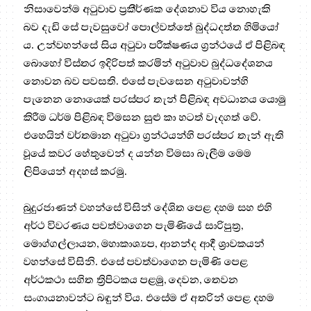
නිසාවෙන්ම අටුවාව ප්‍රකීර්ණක දේශනාව විය නොහැකි
බව දැඩි සේ පැවසුවෝ පොල්වත්තේ බුද්ධදත්ත හිමියෝ
ය. උන්වහන්සේ සිය අටුවා පරීක්ෂණය ග්‍රන්ථයේ ඒ පිළිබඳ
බොහෝ විස්තර ඉදිරිපත් කරමින් අටුවාව බුද්ධදේශනය
නොවන බව පවසති. එසේ පැවසෙන අටුවාවන්හි
පැනෙන නොයෙක් පරස්පර තැන් පිළිබඳ අවධානය යොමු
කිරීම ධර්ම පිළිබඳ විමසන සුළු කා හටත් වැදගත් වේ.
එහෙයින් වර්තමාන අටුවා ග්‍රන්ථයන්හි පරස්පර තැන් ඇති
වූයේ කවර හේතුවෙන් ද යන්න විමසා බැලීම මෙම
ලිපියෙන් අදහස් කරමු.
බුදුරජාණන් වහන්සේ විසින් දේශිත පෙළ දහම සහ එහි
අර්ථ විවරණය පවත්වාගෙන පැමිණියේ සාරිපුත්‍ර,
මොග්ගල්ලායන, මහාකාශ්‍යප, ආනන්ද ආදී ශ්‍රාවකයන්
වහන්සේ විසිනි. එසේ පවත්වාගෙන පැමිණි පෙළ
අර්ථකථා සහිත ත්‍රිපිටකය පළමු, දෙවන, තෙවන
සංගායනාවන්ට බඳුන් විය. එසේම ඒ අතරින් පෙළ දහම