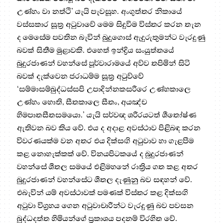
උණ්හං වා නත්ථි’ යැයි පැවසූහ. අංගුත්තර නිකායේ
වස්සකාර සූත්‍ර අටුවාවේ මෙම සිදුවීම විස්තර කරන තැන
ද මෙසේම පවතින බැවින් බුදුගොස් ඇදුරුතුමන්ට වැරදුණු
බවක් සිතීම මුළාවකි. එහෙත් ඉන්ද්‍රිය සංයුත්තයේ
බුදුරජාණන් වහන්සේ පූර්වාරාමයේ අව්ව තපිමින් සිටි
බවක් දැක්වෙන ජරාධම්ම සූත්‍ර අටුව්වේ
‘සම්‌මාසම්‌බුද්‌ධස්‌සපි උපාදින්‌නකසරීරෙ උණ්‌හකාලෙ
උණ්‌හං හොති, සීතකාලෙ සීතං, අයඤ්‌ච
හිමපාතසීතසමයො.’ යැයි සර්වඥ ශරීරයටත් ශීතෝෂ්ණ
ඇතිවන බව කිය වේ. එය ද අදාළ අවස්ථාව පිළිබඳ කරන
විවරණයක්ම වන අතර එය දික්සඟි අටුවාව හා ගැළපීම
කළ නොහැක්කක් වේ. විනයපිටකයේ ද බුදුරජාණන්
වහන්සේ ශීතල සමයේ එළිමහනේ රාත්‍රිය ගත කළ අතර
බුදුරජාණන් වහන්සේට ශීතල දැණුනු බව සඳහන් වේ.
එබැවින් යම් අවස්ථාවක් පමණක් විස්තර කළ දික්සඟි
අටුවා විග්‍රහය ගෙන අටුවාචාරීන්ට වැරදුණු බව පවසන
බුද්ධදත්ත හිමියන්ගේ ප්‍රකාශය පදනම් විරහිත වේ.