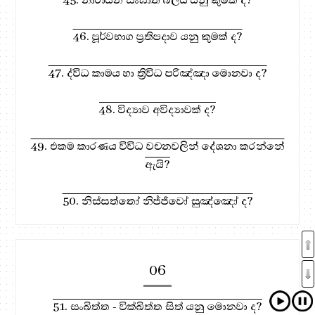
46. පූර්වභාග ප්‍රතිපදාව යනු කුමක් ද?
47. ද්විධ කාමය හා ත්‍රිවිධ පරිඤ්ඤා මොනවා ද?
48. විද්‍යාව අවිද්‍යාවක් ද?
49. එකම කාරණය විවිධ වචනවලින් දේශනා කරන්නේ
ඇයි?
50. නිස්සත්තෝ නිජ්ජීවෝ සුඤ්ඤෝ ද?
06
51. සංඛිත්ත - වික්ඛිත්ත සිත් යනු මොනවා ද?