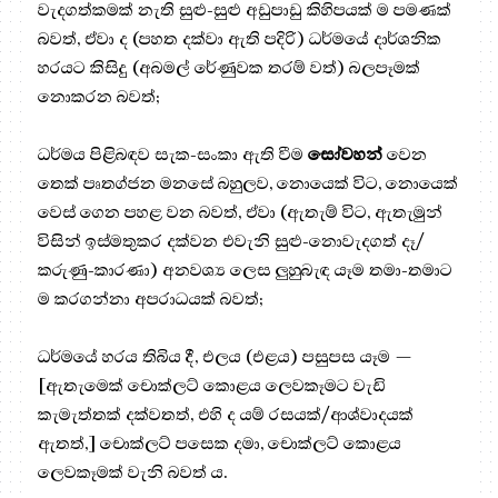
වැදගත්කමක් නැති සුළු-සුළු අඩුපාඩු කිහිපයක් ම පමණක්
බවත්, ඒවා ද (පහත දක්වා ඇති පදිරි) ධර්මයේ දාර්ශනික
හරයට කිසිදු (අබමල් රේණුවක තරම් වත්) බලපෑමක්
නොකරන බවත්;
ධර්මය පිළිබඳව සැක-සංකා ඇති වීම
සෝවහන්
වෙන
තෙක් පෘතග්ජන මනසේ බහුලව, නොයෙක් විට, නොයෙක්
වෙස් ගෙන පහළ වන බවත්, ඒවා (ඇතැම් විට, ඇතැමුන්
විසින් ඉස්මතුකර දක්වන එවැනි සුළු-නොවැදගත් දෑ/
කරුණු-කාරණා) අනවශ්‍ය ලෙස ලුහුබැඳ යෑම තමා-තමාට
ම කරගන්නා අපරාධයක් බවත්;
ධර්මයේ හරය තිබිය දී, එලය (එළය) පසුපස යෑම —
[ඇතැමෙක් චොක්ලට් කොළය ලෙවකෑමට වැඩි
කැමැත්තක් දක්වතත්, එහි ද යම් රසයක්/ආශ්වාදයක්
ඇතත්,] චොක්ලට් පසෙක දමා, චොක්ලට් කොළය
ලෙවකෑමක් වැනි බවත් ය.