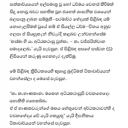
සත්කාර්යයෙන් අල්පමාත්‍ර වූ හෝ ධර්මය වෙනස් කිරීමක්
සිදු නොවූ බවට සහතික වූහ.එහෙත් ශාසනික වශයෙන්
බලපානු ලබන සම්මුති–පරමාර්ථ භේදයක් පිළිබඳ යම්
නොගැලපීමක් වූයේ නම් ඒ සියල්ල ධර්ම–විනය අනුව
ගලපා ඒ සියලුතැන් නිවැරදි කළබව උන්වහන්සේම
‘තස්‌මා හි යං අට්‌ඨකථාසු වුත්‌තං – තං වජ්‌ජයිත්‌වාන
පමාදලෙඛං’ යැයි පැවසූහ. ඒ පිළිබඳ අපගේ පස්වන (5)
ලිපියෙන් කරුණු ගෙනහැර දැක්වීමු.
මේ පිළිබඳ ත්‍රිපිටකයෙහි කුශාග්‍ර බුද්ධිමත් ටීකාචාර්යයන්
වහන්සේලා ද මෙසේ පැවසූහ.
“තං තංභාණකානං මතෙන අට්‌ඨකථාසුපි වචනභෙදො
හොතීති ගහෙතබ්‌බං
ඒ ඒ භාණකවරුන්ගේ මතය හේතුවෙන් අර්ථකථාවන්හි ද
වචනභේදය වේ යැයි ගතයුතු” යැයි දීඝනිකාය
ටීකාචාර්යයන් වහන්සේ පැවසූහ.